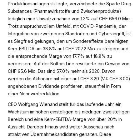
Produktionsanlagen stilllegte, verzeichnete die Sparte Drug
Substances (Pharmawirkstoffe und Zwischenprodukte)
lediglich eine Umsatzzunahme von 1.3% auf CHF 656.0 Mio.
Trotz anspruchsvollem Umfeld, mit COVID-Pandemie, der
Integration von zwei neuen Standorten und Cyberangriff, ist
es Siegfried gelungen, den um Sondereffekte bereinigten
Kern-EBITDA um 38.8% auf CHF 207.2 Mio zu steigern und
die entsprechende Marge von 17.7% auf 18.8% zu
verbessern. Auf der Bottom Line resultierte ein Gewinn von
CHF 95.6 Mio. Das sind 57.0% mehr als 2020. Davon
werden die Aktionäre mit einer auf CHF 3.20 (VJ: CHF 3.00)
angehobenen Dividende profitieren, steuerfrei in Form
einer Nennwertreduktion.
CEO Wolfgang Wienand stellt für das laufende Jahr ein
Wachstum im hohen einstelligen bis niedrigen zweistelligen
Bereich und eine Kern-EBITDA-Marge von über 20% in
Aussicht. Darüber hinaus wird weiter Ausschau nach
attraktiven Übernahmekandidaten gehalten. Diese