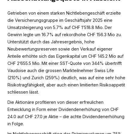
Getrieben von einem starken Nichtlebengeschäft erzielte
die Versicherungsgruppe im Geschäftsjahr 2025 eine
Umsatzsteigerung von 5.7% auf CHF 1’518.8 Mio. Der
Gewinn legte um 16.7% auf rekordhohe CHF 156.3 Mio zu.
Unterstützt durch das Jahresergebnis, hohe
Neubewertungsreserven sowie den Verkauf eigener
Anteile erhöhte sich das Eigenkapital um CHF 145.2 Mio auf
CHF 2’655.5 Mio. Mit einer SST-Quote von 344% übertrifft
Vaudoise auch die grossen Markteilnehmer Swiss Life
(210%) und Zurich (259%) deutlich, was auf eine sehr hohe
Risikotragfähigkeit, aber auch einen limitierten Risikoappetit
schliessen lässt.
Die Aktionäre profitieren von dieser erfreulichen
Entwicklung in Form einer Dividendenerhöhung von CHF
24.0 auf CHF 27.0 je Aktie – die achte Dividendenerhöhung
in Folge.
Im Nichtlebengeschäft stieg das Prämienvolumen um 7.5%