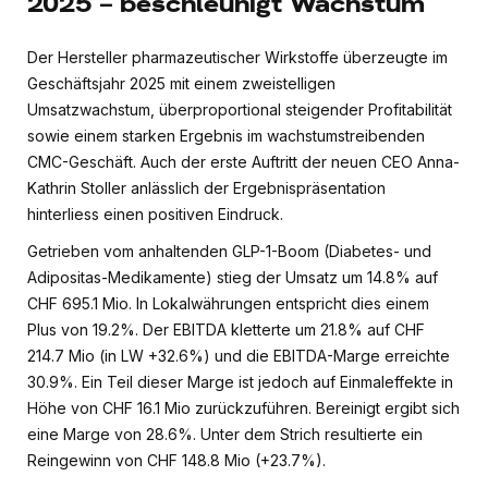
2025 – beschleunigt Wachstum
Der Hersteller pharmazeutischer Wirkstoffe überzeugte im
Geschäftsjahr 2025 mit einem zweistelligen
Umsatzwachstum, überproportional steigender Profitabilität
sowie einem starken Ergebnis im wachstumstreibenden
CMC-Geschäft. Auch der erste Auftritt der neuen CEO Anna-
Kathrin Stoller anlässlich der Ergebnispräsentation
hinterliess einen positiven Eindruck.
Getrieben vom anhaltenden GLP-1-Boom (Diabetes- und
Adipositas-Medikamente) stieg der Umsatz um 14.8% auf
CHF 695.1 Mio. In Lokalwährungen entspricht dies einem
Plus von 19.2%. Der EBITDA kletterte um 21.8% auf CHF
214.7 Mio (in LW +32.6%) und die EBITDA-Marge erreichte
30.9%. Ein Teil dieser Marge ist jedoch auf Einmaleffekte in
Höhe von CHF 16.1 Mio zurückzuführen. Bereinigt ergibt sich
eine Marge von 28.6%. Unter dem Strich resultierte ein
Reingewinn von CHF 148.8 Mio (+23.7%).