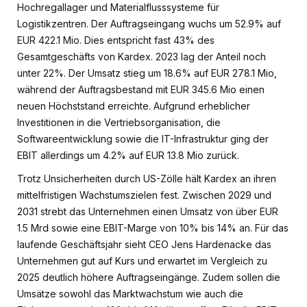
Hochregallager und Materialflusssysteme für
Logistikzentren. Der Auftragseingang wuchs um 52.9% auf
EUR 422.1 Mio. Dies entspricht fast 43% des
Gesamtgeschäfts von Kardex. 2023 lag der Anteil noch
unter 22%. Der Umsatz stieg um 18.6% auf EUR 278.1 Mio,
während der Auftragsbestand mit EUR 345.6 Mio einen
neuen Höchststand erreichte. Aufgrund erheblicher
Investitionen in die Vertriebsorganisation, die
Softwareentwicklung sowie die IT-Infrastruktur ging der
EBIT allerdings um 4.2% auf EUR 13.8 Mio zurück.
Trotz Unsicherheiten durch US-Zölle hält Kardex an ihren
mittelfristigen Wachstumszielen fest. Zwischen 2029 und
2031 strebt das Unternehmen einen Umsatz von über EUR
1.5 Mrd sowie eine EBIT-Marge von 10% bis 14% an. Für das
laufende Geschäftsjahr sieht CEO Jens Hardenacke das
Unternehmen gut auf Kurs und erwartet im Vergleich zu
2025 deutlich höhere Auftragseingänge. Zudem sollen die
Umsätze sowohl das Marktwachstum wie auch die