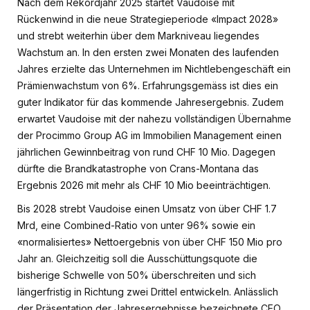
Nach dem Rekordjahr 2025 startet Vaudoise mit
Rückenwind in die neue Strategieperiode «Impact 2028»
und strebt weiterhin über dem Markniveau liegendes
Wachstum an. In den ersten zwei Monaten des laufenden
Jahres erzielte das Unternehmen im Nichtlebengeschäft ein
Prämienwachstum von 6%. Erfahrungsgemäss ist dies ein
guter Indikator für das kommende Jahresergebnis. Zudem
erwartet Vaudoise mit der nahezu vollständigen Übernahme
der Procimmo Group AG im Immobilien Management einen
jährlichen Gewinnbeitrag von rund CHF 10 Mio. Dagegen
dürfte die Brandkatastrophe von Crans-Montana das
Ergebnis 2026 mit mehr als CHF 10 Mio beeinträchtigen.
Bis 2028 strebt Vaudoise einen Umsatz von über CHF 1.7
Mrd, eine Combined-Ratio von unter 96% sowie ein
«normalisiertes» Nettoergebnis von über CHF 150 Mio pro
Jahr an. Gleichzeitig soll die Ausschüttungsquote die
bisherige Schwelle von 50% überschreiten und sich
längerfristig in Richtung zwei Drittel entwickeln. Anlässlich
der Präsentation der Jahresergebnisse bezeichnete CEO