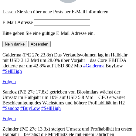
Lassen Sie sich über neue Posts per E-Mail informieren.
E-Mail-Adresse
Bitte geben Sie eine gültige E-Mail-Adresse ein.
Nein danke
Absenden
Galderma (P/E 27e 23.8x) Das Verkaufsvolumen lag im Halbjahr
mit USD 3.13 Mrd um 28.0% über Vorjahr – das Core-EBITDA
kletterte gar um 42.8% auf USD 802 Mio
#Galderma
BuyLow
#SellHigh
Folgen
Sandoz (P/E 27e 17.8x) getrieben von Biosimilars wächst der
Umsatz im Halbjahr um 10% auf USD 5.8 Mrd – CFO erwartet
Beschleunigung des Wachstums und höhere Profitabilität im H2
#Sandoz
#BuyLow
#SellHigh
Folgen
Zehnder (P/E 27e 13.3x) steigert Umsatz und Profitabilität im ersten
Halbjahr – bestätigt die Mitelfristziele mit einem jährlichen