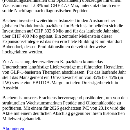
(Forschungschemikalien und Spezialitäten) überzeugte mit einem
Wachstum von 13.8% auf CHF 47.7 Mio, unterstützt durch eine
solide Nachfrage nach diagnostischen Peptiden.
Bachem investiert weiterhin substanziell in den Ausbau seiner
globalen Produktionskapazitäten. Im Berichtsjahr beliefen sich die
Investitionen auf CHF 332.6 Mio und für das laufende Jahr sind
über CHF 400 Mio geplant. Ein zentraler Meilenstein dieser
Expansionsstrategie ist das neu errichtete Building K am Standort
Bubendorf, dessen Produktionslinien derzeit stufenweise
hochgefahren werden.
Zur Auslastung der erweiterten Kapazitäten konnte das
Unternehmen langfristige Lieferverträge mit führenden Herstellern
von GLP-1-basierten Therapien abschliessen. Für das laufende Jahr
stellt das Management ein Umsatzwachstum von 35% bis 45% (in
LW) sowie eine EBITDA-Marge im tiefen Dreissigerbereich in
Aussicht.
Bachem ist unseres Erachtens hervorragend positioniert, um von den
strukturellen Wachstumsmärkten Peptide und Oligonukleotide zu
profitieren. Mit einem für 2026 geschätzten P/E von 23.1x wird die
Aktie mit einem deutlichen Abschlag gegenüber ihrem historischen
Mittelwert gehandelt.
Abonnieren