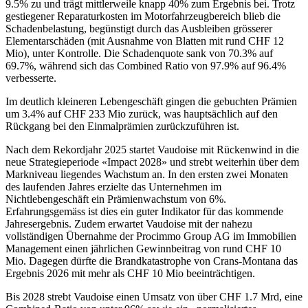
9.5% zu und trägt mittlerweile knapp 40% zum Ergebnis bei. Trotz
gestiegener Reparaturkosten im Motorfahrzeugbereich blieb die
Schadenbelastung, begünstigt durch das Ausbleiben grösserer
Elementarschäden (mit Ausnahme von Blatten mit rund CHF 12
Mio), unter Kontrolle. Die Schadenquote sank von 70.3% auf
69.7%, während sich das Combined Ratio von 97.9% auf 96.4%
verbesserte.
Im deutlich kleineren Lebengeschäft gingen die gebuchten Prämien
um 3.4% auf CHF 233 Mio zurück, was hauptsächlich auf den
Rückgang bei den Einmalprämien zurückzuführen ist.
Nach dem Rekordjahr 2025 startet Vaudoise mit Rückenwind in die
neue Strategieperiode «Impact 2028» und strebt weiterhin über dem
Markniveau liegendes Wachstum an. In den ersten zwei Monaten
des laufenden Jahres erzielte das Unternehmen im
Nichtlebengeschäft ein Prämienwachstum von 6%.
Erfahrungsgemäss ist dies ein guter Indikator für das kommende
Jahresergebnis. Zudem erwartet Vaudoise mit der nahezu
vollständigen Übernahme der Procimmo Group AG im Immobilien
Management einen jährlichen Gewinnbeitrag von rund CHF 10
Mio. Dagegen dürfte die Brandkatastrophe von Crans-Montana das
Ergebnis 2026 mit mehr als CHF 10 Mio beeinträchtigen.
Bis 2028 strebt Vaudoise einen Umsatz von über CHF 1.7 Mrd, eine