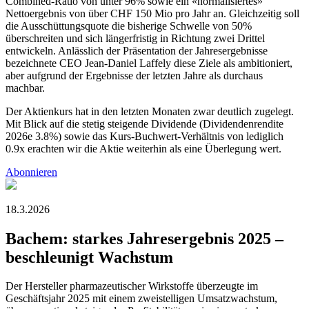
Combined-Ratio von unter 96% sowie ein «normalisiertes»
Nettoergebnis von über CHF 150 Mio pro Jahr an. Gleichzeitig soll
die Ausschüttungsquote die bisherige Schwelle von 50%
überschreiten und sich längerfristig in Richtung zwei Drittel
entwickeln. Anlässlich der Präsentation der Jahresergebnisse
bezeichnete CEO Jean-Daniel Laffely diese Ziele als ambitioniert,
aber aufgrund der Ergebnisse der letzten Jahre als durchaus
machbar.
Der Aktienkurs hat in den letzten Monaten zwar deutlich zugelegt.
Mit Blick auf die stetig steigende Dividende (Dividendenrendite
2026e 3.8%) sowie das Kurs-Buchwert-Verhältnis von lediglich
0.9x erachten wir die Aktie weiterhin als eine Überlegung wert.
Abonnieren
18.3.2026
Bachem: starkes Jahresergebnis 2025 –
beschleunigt Wachstum
Der Hersteller pharmazeutischer Wirkstoffe überzeugte im
Geschäftsjahr 2025 mit einem zweistelligen Umsatzwachstum,