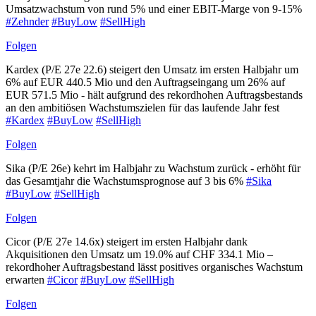
Umsatzwachstum von rund 5% und einer EBIT-Marge von 9-15%
#Zehnder
#BuyLow
#SellHigh
Folgen
Kardex (P/E 27e 22.6) steigert den Umsatz im ersten Halbjahr um
6% auf EUR 440.5 Mio und den Auftragseingang um 26% auf
EUR 571.5 Mio - hält aufgrund des rekordhohen Auftragsbestands
an den ambitiösen Wachstumszielen für das laufende Jahr fest
#Kardex
#BuyLow
#SellHigh
Folgen
Sika (P/E 26e) kehrt im Halbjahr zu Wachstum zurück - erhöht für
das Gesamtjahr die Wachstumsprognose auf 3 bis 6%
#Sika
#BuyLow
#SellHigh
Folgen
Cicor (P/E 27e 14.6x) steigert im ersten Halbjahr dank
Akquisitionen den Umsatz um 19.0% auf CHF 334.1 Mio –
rekordhoher Auftragsbestand lässt positives organisches Wachstum
erwarten
#Cicor
#BuyLow
#SellHigh
Folgen