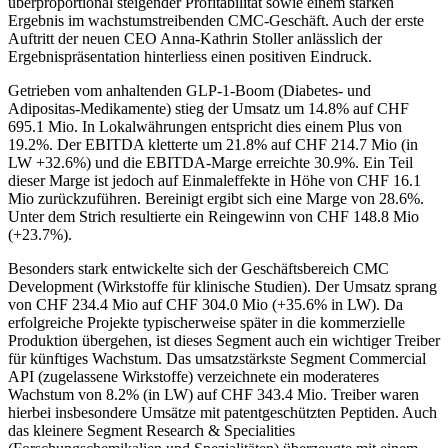
überproportional steigender Profitabilität sowie einem starken
Ergebnis im wachstumstreibenden CMC-Geschäft. Auch der erste
Auftritt der neuen CEO Anna-Kathrin Stoller anlässlich der
Ergebnispräsentation hinterliess einen positiven Eindruck.
Getrieben vom anhaltenden GLP-1-Boom (Diabetes- und
Adipositas-Medikamente) stieg der Umsatz um 14.8% auf CHF
695.1 Mio. In Lokalwährungen entspricht dies einem Plus von
19.2%. Der EBITDA kletterte um 21.8% auf CHF 214.7 Mio (in
LW +32.6%) und die EBITDA-Marge erreichte 30.9%. Ein Teil
dieser Marge ist jedoch auf Einmaleffekte in Höhe von CHF 16.1
Mio zurückzuführen. Bereinigt ergibt sich eine Marge von 28.6%.
Unter dem Strich resultierte ein Reingewinn von CHF 148.8 Mio
(+23.7%).
Besonders stark entwickelte sich der Geschäftsbereich CMC
Development (Wirkstoffe für klinische Studien). Der Umsatz sprang
von CHF 234.4 Mio auf CHF 304.0 Mio (+35.6% in LW). Da
erfolgreiche Projekte typischerweise später in die kommerzielle
Produktion übergehen, ist dieses Segment auch ein wichtiger Treiber
für künftiges Wachstum. Das umsatzstärkste Segment Commercial
API (zugelassene Wirkstoffe) verzeichnete ein moderateres
Wachstum von 8.2% (in LW) auf CHF 343.4 Mio. Treiber waren
hierbei insbesondere Umsätze mit patentgeschützten Peptiden. Auch
das kleinere Segment Research & Specialities