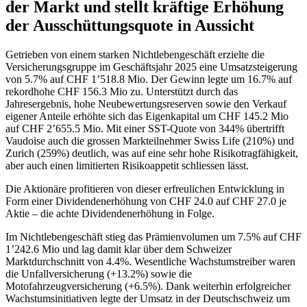
der Markt und stellt kräftige Erhöhung
der Ausschüttungsquote in Aussicht
Getrieben von einem starken Nichtlebengeschäft erzielte die
Versicherungsgruppe im Geschäftsjahr 2025 eine Umsatzsteigerung
von 5.7% auf CHF 1’518.8 Mio. Der Gewinn legte um 16.7% auf
rekordhohe CHF 156.3 Mio zu. Unterstützt durch das
Jahresergebnis, hohe Neubewertungsreserven sowie den Verkauf
eigener Anteile erhöhte sich das Eigenkapital um CHF 145.2 Mio
auf CHF 2’655.5 Mio. Mit einer SST-Quote von 344% übertrifft
Vaudoise auch die grossen Markteilnehmer Swiss Life (210%) und
Zurich (259%) deutlich, was auf eine sehr hohe Risikotragfähigkeit,
aber auch einen limitierten Risikoappetit schliessen lässt.
Die Aktionäre profitieren von dieser erfreulichen Entwicklung in
Form einer Dividendenerhöhung von CHF 24.0 auf CHF 27.0 je
Aktie – die achte Dividendenerhöhung in Folge.
Im Nichtlebengeschäft stieg das Prämienvolumen um 7.5% auf CHF
1’242.6 Mio und lag damit klar über dem Schweizer
Marktdurchschnitt von 4.4%. Wesentliche Wachstumstreiber waren
die Unfallversicherung (+13.2%) sowie die
Motofahrzeugversicherung (+6.5%). Dank weiterhin erfolgreicher
Wachstumsinitiativen legte der Umsatz in der Deutschschweiz um