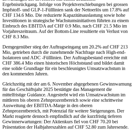
Ergebnisrückgang. Infolge von Projektverschiebungen bei grossen
Impfstoff- und GLP-1-Fülllinien sank der Nettoerlös um 17.8% auf
CHF 134.6 Mio. Die reduzierte Kapazitätsauslastung sowie hohe
Investitionen in strategische Wachstumsinitiativen führten zu einem
Einbruch des EBITDA auf CHF 0.9 Mio, nach CHF 21.5 Mio im
Vorjahreszeitraum. Auf der Bottom-Line resultierte ein Verlust von
CHF 8.3 Mio.
Demgegenüber stieg der Auftragseingang um 20.2% auf CHF 213
Mio, getrieben durch die zunehmende Nachfrage nach High-end-
Isolatoren und ADC -Fülllinien. Der Auftragsbestand erreichte mit
CHF 386.4 Mio einen historischen Höchststand und bildet damit
eine solide Grundlage für ein beschleunigtes Umsatzwachstum in
den kommenden Jahren.
Gleichzeitig mit der am 6. November abgegebenen Gewinnwarnung
für das Geschäftsjahr 2025 bestätigte das Management die
mittelfristige Guidance. Angestrebt wird ein Umsatzwachstum im
mittleren bis oberen Zehnprozentbereich sowie eine schrittweise
Ausweitung der EBITDA-Marge in den oberen
Zehnprozentbereich, mit Potenzial für weitere Steigerungen. Der
Markt reagierte dennoch empfindlich auf die kurzfristig tieferen
Gewinnerwartungen: Der Aktienkurs fiel von CHF 70.20 bei
Präsentation der Halbjahreszahlen auf CHF 52.80 zum Jahresende.