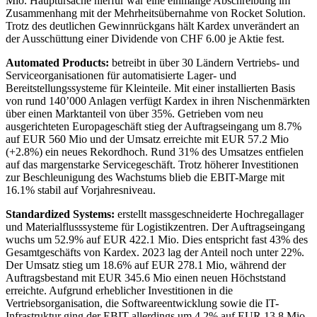
Mio. Hauptursache hierfür war eine einmalige Abschreibung im
Zusammenhang mit der Mehrheitsübernahme von Rocket Solution.
Trotz des deutlichen Gewinnrückgans hält Kardex unverändert an
der Ausschüttung einer Dividende von CHF 6.00 je Aktie fest.
Automated Products:
betreibt in über 30 Ländern Vertriebs- und
Serviceorganisationen für automatisierte Lager- und
Bereitstellungssysteme für Kleinteile. Mit einer installierten Basis
von rund 140’000 Anlagen verfügt Kardex in ihren Nischenmärkten
über einen Marktanteil von über 35%. Getrieben vom neu
ausgerichteten Europageschäft stieg der Auftragseingang um 8.7%
auf EUR 560 Mio und der Umsatz erreichte mit EUR 57.2 Mio
(+2.8%) ein neues Rekordhoch. Rund 31% des Umsatzes entfielen
auf das margenstarke Servicegeschäft. Trotz höherer Investitionen
zur Beschleunigung des Wachstums blieb die EBIT-Marge mit
16.1% stabil auf Vorjahresniveau.
Standardized Systems:
erstellt massgeschneiderte Hochregallager
und Materialflusssysteme für Logistikzentren. Der Auftragseingang
wuchs um 52.9% auf EUR 422.1 Mio. Dies entspricht fast 43% des
Gesamtgeschäfts von Kardex. 2023 lag der Anteil noch unter 22%.
Der Umsatz stieg um 18.6% auf EUR 278.1 Mio, während der
Auftragsbestand mit EUR 345.6 Mio einen neuen Höchststand
erreichte. Aufgrund erheblicher Investitionen in die
Vertriebsorganisation, die Softwareentwicklung sowie die IT-
Infrastruktur ging der EBIT allerdings um 4.2% auf EUR 13.8 Mio