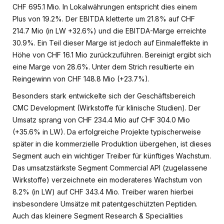
CHF 695.1 Mio. In Lokalwährungen entspricht dies einem
Plus von 19.2%. Der EBITDA kletterte um 21.8% auf CHF
214.7 Mio (in LW +32.6%) und die EBITDA-Marge erreichte
30.9%. Ein Teil dieser Marge ist jedoch auf Einmaleffekte in
Höhe von CHF 16.1 Mio zurückzuführen. Bereinigt ergibt sich
eine Marge von 28.6%. Unter dem Strich resultierte ein
Reingewinn von CHF 148.8 Mio (+23.7%).
Besonders stark entwickelte sich der Geschäftsbereich
CMC Development (Wirkstoffe für klinische Studien). Der
Umsatz sprang von CHF 234.4 Mio auf CHF 304.0 Mio
(+35.6% in LW). Da erfolgreiche Projekte typischerweise
später in die kommerzielle Produktion übergehen, ist dieses
Segment auch ein wichtiger Treiber für künftiges Wachstum.
Das umsatzstärkste Segment Commercial API (zugelassene
Wirkstoffe) verzeichnete ein moderateres Wachstum von
8.2% (in LW) auf CHF 343.4 Mio. Treiber waren hierbei
insbesondere Umsätze mit patentgeschützten Peptiden.
Auch das kleinere Segment Research & Specialities