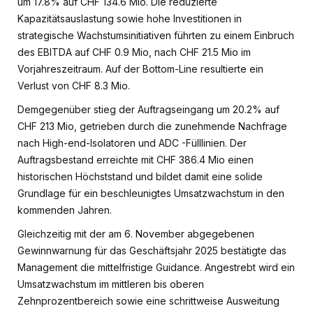
um 17.8% auf CHF 134.6 Mio. Die reduzierte
Kapazitätsauslastung sowie hohe Investitionen in
strategische Wachstumsinitiativen führten zu einem Einbruch
des EBITDA auf CHF 0.9 Mio, nach CHF 21.5 Mio im
Vorjahreszeitraum. Auf der Bottom-Line resultierte ein
Verlust von CHF 8.3 Mio.
Demgegenüber stieg der Auftragseingang um 20.2% auf
CHF 213 Mio, getrieben durch die zunehmende Nachfrage
nach High-end-Isolatoren und ADC -Fülllinien. Der
Auftragsbestand erreichte mit CHF 386.4 Mio einen
historischen Höchststand und bildet damit eine solide
Grundlage für ein beschleunigtes Umsatzwachstum in den
kommenden Jahren.
Gleichzeitig mit der am 6. November abgegebenen
Gewinnwarnung für das Geschäftsjahr 2025 bestätigte das
Management die mittelfristige Guidance. Angestrebt wird ein
Umsatzwachstum im mittleren bis oberen
Zehnprozentbereich sowie eine schrittweise Ausweitung