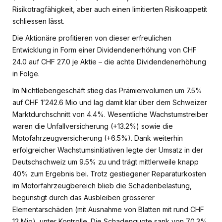
Risikotragfähigkeit, aber auch einen limitierten Risikoappetit
schliessen lässt.
Die Aktionäre profitieren von dieser erfreulichen
Entwicklung in Form einer Dividendenerhöhung von CHF
24.0 auf CHF 27.0 je Aktie – die achte Dividendenerhöhung
in Folge.
Im Nichtlebengeschäft stieg das Prämienvolumen um 7.5%
auf CHF 1’242.6 Mio und lag damit klar über dem Schweizer
Marktdurchschnitt von 4.4%. Wesentliche Wachstumstreiber
waren die Unfallversicherung (+13.2%) sowie die
Motofahrzeugversicherung (+6.5%). Dank weiterhin
erfolgreicher Wachstumsinitiativen legte der Umsatz in der
Deutschschweiz um 9.5% zu und trägt mittlerweile knapp
40% zum Ergebnis bei. Trotz gestiegener Reparaturkosten
im Motorfahrzeugbereich blieb die Schadenbelastung,
begünstigt durch das Ausbleiben grösserer
Elementarschäden (mit Ausnahme von Blatten mit rund CHF
12 Mio), unter Kontrolle. Die Schadenquote sank von 70.3%