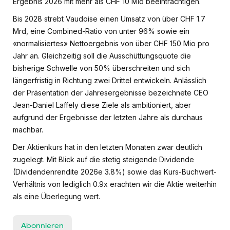
Ergebnis 2026 mit mehr als CHF 10 Mio beeinträchtigen.
Bis 2028 strebt Vaudoise einen Umsatz von über CHF 1.7
Mrd, eine Combined-Ratio von unter 96% sowie ein
«normalisiertes» Nettoergebnis von über CHF 150 Mio pro
Jahr an. Gleichzeitig soll die Ausschüttungsquote die
bisherige Schwelle von 50% überschreiten und sich
längerfristig in Richtung zwei Drittel entwickeln. Anlässlich
der Präsentation der Jahresergebnisse bezeichnete CEO
Jean-Daniel Laffely diese Ziele als ambitioniert, aber
aufgrund der Ergebnisse der letzten Jahre als durchaus
machbar.
Der Aktienkurs hat in den letzten Monaten zwar deutlich
zugelegt. Mit Blick auf die stetig steigende Dividende
(Dividendenrendite 2026e 3.8%) sowie das Kurs-Buchwert-
Verhältnis von lediglich 0.9x erachten wir die Aktie weiterhin
als eine Überlegung wert.
Abonnieren