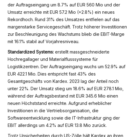
der Auftragseingang um 8.7% auf EUR 560 Mio und der
Umsatz erreichte mit EUR 57.2 Mio (+2.8%) ein neues
Rekordhoch. Rund 31% des Umsatzes entfielen auf das
margenstarke Servicegeschäft. Trotz höherer Investitionen
zur Beschleunigung des Wachstums blieb die EBIT-Marge
mit 16.1% stabil auf Vorjahresniveau.
Standardized Systems:
erstellt massgeschneiderte
Hochregallager und Materialflusssysteme für
Logistikzentren. Der Auftragseingang wuchs um 52.9% auf
EUR 422.1 Mio. Dies entspricht fast 43% des
Gesamtgeschäfts von Kardex. 2023 lag der Anteil noch
unter 22%. Der Umsatz stieg um 18.6% auf EUR 278.1 Mio,
während der Auftragsbestand mit EUR 345.6 Mio einen
neuen Höchststand erreichte. Aufgrund erheblicher
Investitionen in die Vertriebsorganisation, die
Softwareentwicklung sowie die IT-Infrastruktur ging der
EBIT allerdings um 4.2% auf EUR 13.8 Mio zurück.
Trotz Unsicherheiten durch US-Zölle hält Kardex an ihren