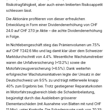
Risikotragfähigkeit, aber auch einen limitierten Risikoappetit
schliessen lässt.
Die Aktionäre profitieren von dieser erfreulichen
Entwicklung in Form einer Dividendenerhöhung von CHF
24.0 auf CHF 27.0 je Aktie – die achte Dividendenerhöhung
in Folge.
Im Nichtlebengeschäft stieg das Prämienvolumen um 7.5%
auf CHF 1’242.6 Mio und lag damit klar über dem Schweizer
Marktdurchschnitt von 4.4%. Wesentliche Wachstumstreiber
waren die Unfallversicherung (+13.2%) sowie die
Motofahrzeugversicherung (+6.5%). Dank weiterhin
erfolgreicher Wachstumsinitiativen legte der Umsatz in der
Deutschschweiz um 9.5% zu und trägt mittlerweile knapp
40% zum Ergebnis bei. Trotz gestiegener Reparaturkosten
im Motorfahrzeugbereich blieb die Schadenbelastung,
begünstigt durch das Ausbleiben grösserer
Elementarschäden (mit Ausnahme von Blatten mit rund CHF
12 Mio), unter Kontrolle. Die Schadenquote sank von 70.3%