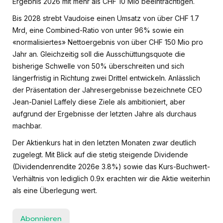
Ergebnis 2026 mit mehr als CHF 10 Mio beeinträchtigen.
Bis 2028 strebt Vaudoise einen Umsatz von über CHF 1.7
Mrd, eine Combined-Ratio von unter 96% sowie ein
«normalisiertes» Nettoergebnis von über CHF 150 Mio pro
Jahr an. Gleichzeitig soll die Ausschüttungsquote die
bisherige Schwelle von 50% überschreiten und sich
längerfristig in Richtung zwei Drittel entwickeln. Anlässlich
der Präsentation der Jahresergebnisse bezeichnete CEO
Jean-Daniel Laffely diese Ziele als ambitioniert, aber
aufgrund der Ergebnisse der letzten Jahre als durchaus
machbar.
Der Aktienkurs hat in den letzten Monaten zwar deutlich
zugelegt. Mit Blick auf die stetig steigende Dividende
(Dividendenrendite 2026e 3.8%) sowie das Kurs-Buchwert-
Verhältnis von lediglich 0.9x erachten wir die Aktie weiterhin
als eine Überlegung wert.
Abonnieren