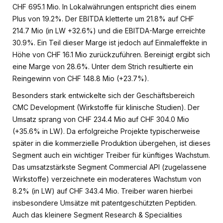
CHF 695.1 Mio. In Lokalwährungen entspricht dies einem
Plus von 19.2%. Der EBITDA kletterte um 21.8% auf CHF
214.7 Mio (in LW +32.6%) und die EBITDA-Marge erreichte
30.9%. Ein Teil dieser Marge ist jedoch auf Einmaleffekte in
Höhe von CHF 16.1 Mio zurückzuführen. Bereinigt ergibt sich
eine Marge von 28.6%. Unter dem Strich resultierte ein
Reingewinn von CHF 148.8 Mio (+23.7%).
Besonders stark entwickelte sich der Geschäftsbereich
CMC Development (Wirkstoffe für klinische Studien). Der
Umsatz sprang von CHF 234.4 Mio auf CHF 304.0 Mio
(+35.6% in LW). Da erfolgreiche Projekte typischerweise
später in die kommerzielle Produktion übergehen, ist dieses
Segment auch ein wichtiger Treiber für künftiges Wachstum.
Das umsatzstärkste Segment Commercial API (zugelassene
Wirkstoffe) verzeichnete ein moderateres Wachstum von
8.2% (in LW) auf CHF 343.4 Mio. Treiber waren hierbei
insbesondere Umsätze mit patentgeschützten Peptiden.
Auch das kleinere Segment Research & Specialities