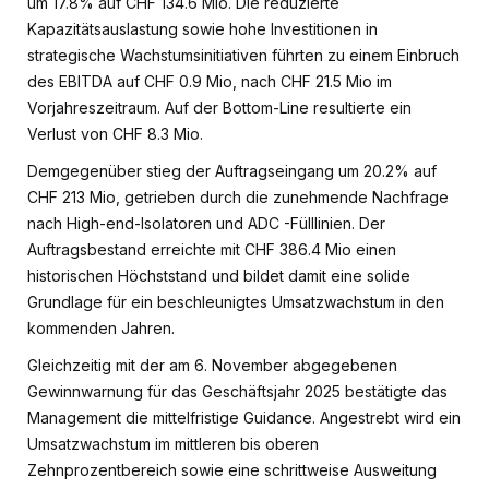
um 17.8% auf CHF 134.6 Mio. Die reduzierte
Kapazitätsauslastung sowie hohe Investitionen in
strategische Wachstumsinitiativen führten zu einem Einbruch
des EBITDA auf CHF 0.9 Mio, nach CHF 21.5 Mio im
Vorjahreszeitraum. Auf der Bottom-Line resultierte ein
Verlust von CHF 8.3 Mio.
Demgegenüber stieg der Auftragseingang um 20.2% auf
CHF 213 Mio, getrieben durch die zunehmende Nachfrage
nach High-end-Isolatoren und ADC -Fülllinien. Der
Auftragsbestand erreichte mit CHF 386.4 Mio einen
historischen Höchststand und bildet damit eine solide
Grundlage für ein beschleunigtes Umsatzwachstum in den
kommenden Jahren.
Gleichzeitig mit der am 6. November abgegebenen
Gewinnwarnung für das Geschäftsjahr 2025 bestätigte das
Management die mittelfristige Guidance. Angestrebt wird ein
Umsatzwachstum im mittleren bis oberen
Zehnprozentbereich sowie eine schrittweise Ausweitung