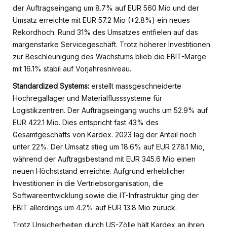
der Auftragseingang um 8.7% auf EUR 560 Mio und der
Umsatz erreichte mit EUR 57.2 Mio (+2.8%) ein neues
Rekordhoch. Rund 31% des Umsatzes entfielen auf das
margenstarke Servicegeschäft. Trotz höherer Investitionen
zur Beschleunigung des Wachstums blieb die EBIT-Marge
mit 16.1% stabil auf Vorjahresniveau.
Standardized Systems:
erstellt massgeschneiderte
Hochregallager und Materialflusssysteme für
Logistikzentren. Der Auftragseingang wuchs um 52.9% auf
EUR 422.1 Mio. Dies entspricht fast 43% des
Gesamtgeschäfts von Kardex. 2023 lag der Anteil noch
unter 22%. Der Umsatz stieg um 18.6% auf EUR 278.1 Mio,
während der Auftragsbestand mit EUR 345.6 Mio einen
neuen Höchststand erreichte. Aufgrund erheblicher
Investitionen in die Vertriebsorganisation, die
Softwareentwicklung sowie die IT-Infrastruktur ging der
EBIT allerdings um 4.2% auf EUR 13.8 Mio zurück.
Trotz Unsicherheiten durch US-Zölle hält Kardex an ihren