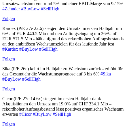
Umsatzwachstum von rund 5% und einer EBIT-Marge von 9-15%
#Zehnder
#BuyLow
#SellHigh
Folgen
Kardex (P/E 27e 22.6) steigert den Umsatz im ersten Halbjahr um
6% auf EUR 440.5 Mio und den Auftragseingang um 26% auf
EUR 571.5 Mio - hält aufgrund des rekordhohen Auftragsbestands
an den ambitiösen Wachstumszielen für das laufende Jahr fest
#Kardex
#BuyLow
#SellHigh
Folgen
Sika (P/E 26e) kehrt im Halbjahr zu Wachstum zurück - erhöht für
das Gesamtjahr die Wachstumsprognose auf 3 bis 6%
#Sika
#BuyLow
#SellHigh
Folgen
Cicor (P/E 27e 14.6x) steigert im ersten Halbjahr dank
Akquisitionen den Umsatz um 19.0% auf CHF 334.1 Mio –
rekordhoher Auftragsbestand lässt positives organisches Wachstum
erwarten
#Cicor
#BuyLow
#SellHigh
Folgen