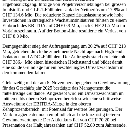
Ergebnisrückgang. Infolge von Projektverschiebungen bei grossen
Impfstoff- und GLP-1-Fülllinien sank der Nettoerlös um 17.8% auf
CHF 134.6 Mio. Die reduzierte Kapazitätsauslastung sowie hohe
Investitionen in strategische Wachstumsinitiativen führten zu einem
Einbruch des EBITDA auf CHF 0.9 Mio, nach CHF 21.5 Mio im
Vorjahreszeitraum. Auf der Bottom-Line resultierte ein Verlust von
CHF 8.3 Mio.
Demgegenüber stieg der Auftragseingang um 20.2% auf CHF 213
Mio, getrieben durch die zunehmende Nachfrage nach High-end-
Isolatoren und ADC -Fülllinien. Der Auftragsbestand erreichte mit
CHF 386.4 Mio einen historischen Höchststand und bildet damit
eine solide Grundlage für ein beschleunigtes Umsatzwachstum in
den kommenden Jahren.
Gleichzeitig mit der am 6. November abgegebenen Gewinnwarnung
für das Geschäftsjahr 2025 bestätigte das Management die
mittelfristige Guidance. Angestrebt wird ein Umsatzwachstum im
mittleren bis oberen Zehnprozentbereich sowie eine schrittweise
Ausweitung der EBITDA-Marge in den oberen
Zehnprozentbereich, mit Potenzial für weitere Steigerungen. Der
Markt reagierte dennoch empfindlich auf die kurzfristig tieferen
Gewinnerwartungen: Der Aktienkurs fiel von CHF 70.20 bei
Präsentation der Halbjahreszahlen auf CHF 52.80 zum Jahresende.