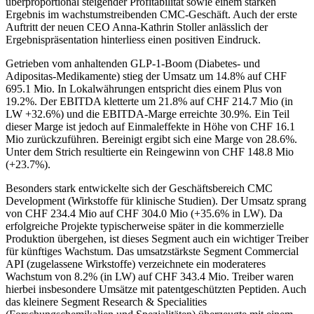
überproportional steigender Profitabilität sowie einem starken
Ergebnis im wachstumstreibenden CMC-Geschäft. Auch der erste
Auftritt der neuen CEO Anna-Kathrin Stoller anlässlich der
Ergebnispräsentation hinterliess einen positiven Eindruck.
Getrieben vom anhaltenden GLP-1-Boom (Diabetes- und
Adipositas-Medikamente) stieg der Umsatz um 14.8% auf CHF
695.1 Mio. In Lokalwährungen entspricht dies einem Plus von
19.2%. Der EBITDA kletterte um 21.8% auf CHF 214.7 Mio (in
LW +32.6%) und die EBITDA-Marge erreichte 30.9%. Ein Teil
dieser Marge ist jedoch auf Einmaleffekte in Höhe von CHF 16.1
Mio zurückzuführen. Bereinigt ergibt sich eine Marge von 28.6%.
Unter dem Strich resultierte ein Reingewinn von CHF 148.8 Mio
(+23.7%).
Besonders stark entwickelte sich der Geschäftsbereich CMC
Development (Wirkstoffe für klinische Studien). Der Umsatz sprang
von CHF 234.4 Mio auf CHF 304.0 Mio (+35.6% in LW). Da
erfolgreiche Projekte typischerweise später in die kommerzielle
Produktion übergehen, ist dieses Segment auch ein wichtiger Treiber
für künftiges Wachstum. Das umsatzstärkste Segment Commercial
API (zugelassene Wirkstoffe) verzeichnete ein moderateres
Wachstum von 8.2% (in LW) auf CHF 343.4 Mio. Treiber waren
hierbei insbesondere Umsätze mit patentgeschützten Peptiden. Auch
das kleinere Segment Research & Specialities