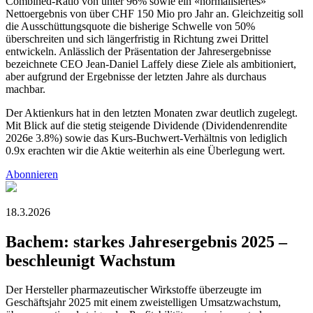
Combined-Ratio von unter 96% sowie ein «normalisiertes»
Nettoergebnis von über CHF 150 Mio pro Jahr an. Gleichzeitig soll
die Ausschüttungsquote die bisherige Schwelle von 50%
überschreiten und sich längerfristig in Richtung zwei Drittel
entwickeln. Anlässlich der Präsentation der Jahresergebnisse
bezeichnete CEO Jean-Daniel Laffely diese Ziele als ambitioniert,
aber aufgrund der Ergebnisse der letzten Jahre als durchaus
machbar.
Der Aktienkurs hat in den letzten Monaten zwar deutlich zugelegt.
Mit Blick auf die stetig steigende Dividende (Dividendenrendite
2026e 3.8%) sowie das Kurs-Buchwert-Verhältnis von lediglich
0.9x erachten wir die Aktie weiterhin als eine Überlegung wert.
Abonnieren
18.3.2026
Bachem: starkes Jahresergebnis 2025 –
beschleunigt Wachstum
Der Hersteller pharmazeutischer Wirkstoffe überzeugte im
Geschäftsjahr 2025 mit einem zweistelligen Umsatzwachstum,