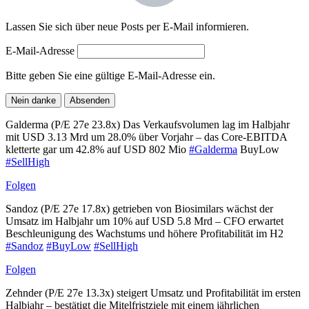
Lassen Sie sich über neue Posts per E-Mail informieren.
E-Mail-Adresse
Bitte geben Sie eine gültige E-Mail-Adresse ein.
Nein danke
Absenden
Galderma (P/E 27e 23.8x) Das Verkaufsvolumen lag im Halbjahr
mit USD 3.13 Mrd um 28.0% über Vorjahr – das Core-EBITDA
kletterte gar um 42.8% auf USD 802 Mio
#Galderma
BuyLow
#SellHigh
Folgen
Sandoz (P/E 27e 17.8x) getrieben von Biosimilars wächst der
Umsatz im Halbjahr um 10% auf USD 5.8 Mrd – CFO erwartet
Beschleunigung des Wachstums und höhere Profitabilität im H2
#Sandoz
#BuyLow
#SellHigh
Folgen
Zehnder (P/E 27e 13.3x) steigert Umsatz und Profitabilität im ersten
Halbjahr – bestätigt die Mitelfristziele mit einem jährlichen