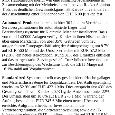
Mio. Hauptursache hierfür war eine einmalige Abschreibung im
Zusammenhang mit der Mehrheitsübernahme von Rocket Solution.
Trotz des deutlichen Gewinnrückgans hält Kardex unverändert an
der Ausschüttung einer Dividende von CHF 6.00 je Aktie fest.
Automated Products:
betreibt in über 30 Ländern Vertriebs- und
Serviceorganisationen für automatisierte Lager- und
Bereitstellungssysteme für Kleinteile. Mit einer installierten Basis
von rund 140’000 Anlagen verfügt Kardex in ihren Nischenmärkten
über einen Marktanteil von über 35%. Getrieben vom neu
ausgerichteten Europageschäft stieg der Auftragseingang um 8.7%
auf EUR 560 Mio und der Umsatz erreichte mit EUR 57.2 Mio
(+2.8%) ein neues Rekordhoch. Rund 31% des Umsatzes entfielen
auf das margenstarke Servicegeschäft. Trotz höherer Investitionen
zur Beschleunigung des Wachstums blieb die EBIT-Marge mit
16.1% stabil auf Vorjahresniveau.
Standardized Systems:
erstellt massgeschneiderte Hochregallager
und Materialflusssysteme für Logistikzentren. Der Auftragseingang
wuchs um 52.9% auf EUR 422.1 Mio. Dies entspricht fast 43% des
Gesamtgeschäfts von Kardex. 2023 lag der Anteil noch unter 22%.
Der Umsatz stieg um 18.6% auf EUR 278.1 Mio, während der
Auftragsbestand mit EUR 345.6 Mio einen neuen Höchststand
erreichte. Aufgrund erheblicher Investitionen in die
Vertriebsorganisation, die Softwareentwicklung sowie die IT-
Infrastruktur ging der EBIT allerdings um 4.2% auf EUR 13.8 Mio