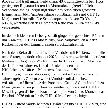
9.5% zu und trägt mittlerweile knapp 40% zum Ergebnis bei. Trotz
gestiegener Reparaturkosten im Motorfahrzeugbereich blieb die
Schadenbelastung, begünstigt durch das Ausbleiben grösserer
Elementarschäden (mit Ausnahme von Blatten mit rund CHF 12
Mio), unter Kontrolle. Die Schadenquote sank von 70.3% auf
69.7%, während sich das Combined Ratio von 97.9% auf 96.4%
verbesserte.
Im deutlich kleineren Lebengeschäft gingen die gebuchten Prämien
um 3.4% auf CHF 233 Mio zurück, was hauptsächlich auf den
Rückgang bei den Einmalprämien zurückzuführen ist.
Nach dem Rekordjahr 2025 startet Vaudoise mit Rückenwind in die
neue Strategieperiode «Impact 2028» und strebt weiterhin über dem
Markniveau liegendes Wachstum an. In den ersten zwei Monaten
des laufenden Jahres erzielte das Unternehmen im
Nichtlebengeschäft ein Prämienwachstum von 6%.
Erfahrungsgemäss ist dies ein guter Indikator für das kommende
Jahresergebnis. Zudem erwartet Vaudoise mit der nahezu
vollständigen Übernahme der Procimmo Group AG im Immobilien
Management einen jährlichen Gewinnbeitrag von rund CHF 10
Mio. Dagegen dürfte die Brandkatastrophe von Crans-Montana das
Ergebnis 2026 mit mehr als CHF 10 Mio beeinträchtigen.
Bis 2028 strebt Vaudoise einen Umsatz von über CHF 1.7 Mrd, eine