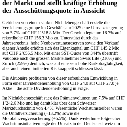
der Markt und stellt kräftige Erhöhung
der Ausschüttungsquote in Aussicht
Getrieben von einem starken Nichtlebengeschäft erzielte die
Versicherungsgruppe im Geschäftsjahr 2025 eine Umsatzsteigerung
von 5.7% auf CHF 1’518.8 Mio. Der Gewinn legte um 16.7% auf
rekordhohe CHF 156.3 Mio zu. Unterstützt durch das
Jahresergebnis, hohe Neubewertungsreserven sowie den Verkauf
eigener Anteile erhöhte sich das Eigenkapital um CHF 145.2 Mio
auf CHF 2’655.5 Mio. Mit einer SST-Quote von 344% übertrifft
Vaudoise auch die grossen Markteilnehmer Swiss Life (210%) und
Zurich (259%) deutlich, was auf eine sehr hohe Risikotragfähigkeit,
aber auch einen limitierten Risikoappetit schliessen lässt.
Die Aktionäre profitieren von dieser erfreulichen Entwicklung in
Form einer Dividendenerhöhung von CHF 24.0 auf CHF 27.0 je
Aktie – die achte Dividendenerhöhung in Folge.
Im Nichtlebengeschäft stieg das Prämienvolumen um 7.5% auf CHF
1’242.6 Mio und lag damit klar über dem Schweizer
Marktdurchschnitt von 4.4%. Wesentliche Wachstumstreiber waren
die Unfallversicherung (+13.2%) sowie die
Motofahrzeugversicherung (+6.5%). Dank weiterhin erfolgreicher
Wachstumsinitiativen legte der Umsatz in der Deutschschweiz um