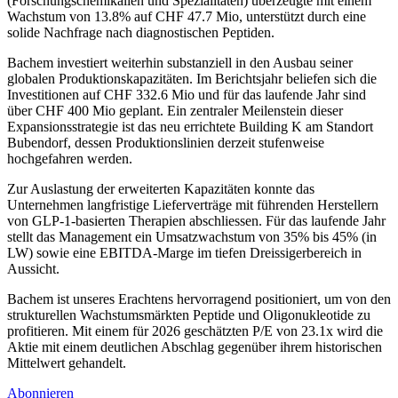
(Forschungschemikalien und Spezialitäten) überzeugte mit einem
Wachstum von 13.8% auf CHF 47.7 Mio, unterstützt durch eine
solide Nachfrage nach diagnostischen Peptiden.
Bachem investiert weiterhin substanziell in den Ausbau seiner
globalen Produktionskapazitäten. Im Berichtsjahr beliefen sich die
Investitionen auf CHF 332.6 Mio und für das laufende Jahr sind
über CHF 400 Mio geplant. Ein zentraler Meilenstein dieser
Expansionsstrategie ist das neu errichtete Building K am Standort
Bubendorf, dessen Produktionslinien derzeit stufenweise
hochgefahren werden.
Zur Auslastung der erweiterten Kapazitäten konnte das
Unternehmen langfristige Lieferverträge mit führenden Herstellern
von GLP-1-basierten Therapien abschliessen. Für das laufende Jahr
stellt das Management ein Umsatzwachstum von 35% bis 45% (in
LW) sowie eine EBITDA-Marge im tiefen Dreissigerbereich in
Aussicht.
Bachem ist unseres Erachtens hervorragend positioniert, um von den
strukturellen Wachstumsmärkten Peptide und Oligonukleotide zu
profitieren. Mit einem für 2026 geschätzten P/E von 23.1x wird die
Aktie mit einem deutlichen Abschlag gegenüber ihrem historischen
Mittelwert gehandelt.
Abonnieren