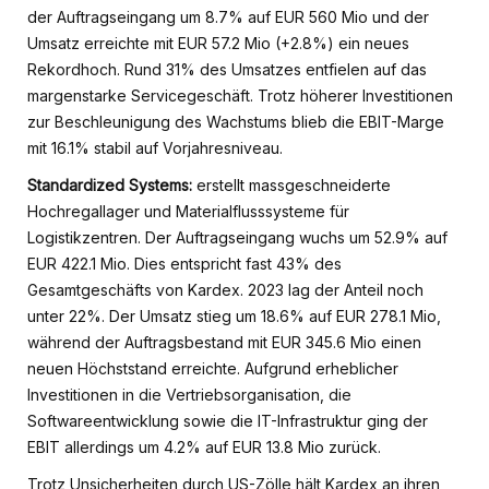
der Auftragseingang um 8.7% auf EUR 560 Mio und der
Umsatz erreichte mit EUR 57.2 Mio (+2.8%) ein neues
Rekordhoch. Rund 31% des Umsatzes entfielen auf das
margenstarke Servicegeschäft. Trotz höherer Investitionen
zur Beschleunigung des Wachstums blieb die EBIT-Marge
mit 16.1% stabil auf Vorjahresniveau.
Standardized Systems:
erstellt massgeschneiderte
Hochregallager und Materialflusssysteme für
Logistikzentren. Der Auftragseingang wuchs um 52.9% auf
EUR 422.1 Mio. Dies entspricht fast 43% des
Gesamtgeschäfts von Kardex. 2023 lag der Anteil noch
unter 22%. Der Umsatz stieg um 18.6% auf EUR 278.1 Mio,
während der Auftragsbestand mit EUR 345.6 Mio einen
neuen Höchststand erreichte. Aufgrund erheblicher
Investitionen in die Vertriebsorganisation, die
Softwareentwicklung sowie die IT-Infrastruktur ging der
EBIT allerdings um 4.2% auf EUR 13.8 Mio zurück.
Trotz Unsicherheiten durch US-Zölle hält Kardex an ihren