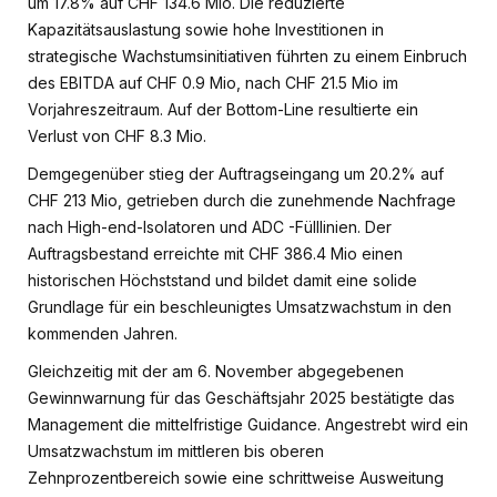
um 17.8% auf CHF 134.6 Mio. Die reduzierte
Kapazitätsauslastung sowie hohe Investitionen in
strategische Wachstumsinitiativen führten zu einem Einbruch
des EBITDA auf CHF 0.9 Mio, nach CHF 21.5 Mio im
Vorjahreszeitraum. Auf der Bottom-Line resultierte ein
Verlust von CHF 8.3 Mio.
Demgegenüber stieg der Auftragseingang um 20.2% auf
CHF 213 Mio, getrieben durch die zunehmende Nachfrage
nach High-end-Isolatoren und ADC -Fülllinien. Der
Auftragsbestand erreichte mit CHF 386.4 Mio einen
historischen Höchststand und bildet damit eine solide
Grundlage für ein beschleunigtes Umsatzwachstum in den
kommenden Jahren.
Gleichzeitig mit der am 6. November abgegebenen
Gewinnwarnung für das Geschäftsjahr 2025 bestätigte das
Management die mittelfristige Guidance. Angestrebt wird ein
Umsatzwachstum im mittleren bis oberen
Zehnprozentbereich sowie eine schrittweise Ausweitung