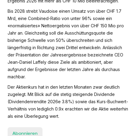
Ergebnis 2026 mit mehr als CHF 10 Mio beeinträchtigen.
Bis 2028 strebt Vaudoise einen Umsatz von über CHF 1.7
Mrd, eine Combined-Ratio von unter 96% sowie ein
«normalisiertes» Nettoergebnis von über CHF 150 Mio pro
Jahr an. Gleichzeitig soll die Ausschüttungsquote die
bisherige Schwelle von 50% überschreiten und sich
längerfristig in Richtung zwei Drittel entwickeln. Anlässlich
der Präsentation der Jahresergebnisse bezeichnete CEO
Jean-Daniel Laffely diese Ziele als ambitioniert, aber
aufgrund der Ergebnisse der letzten Jahre als durchaus
machbar.
Der Aktienkurs hat in den letzten Monaten zwar deutlich
zugelegt. Mit Blick auf die stetig steigende Dividende
(Dividendenrendite 2026e 3.8%) sowie das Kurs-Buchwert-
Verhältnis von lediglich 0.9x erachten wir die Aktie weiterhin
als eine Überlegung wert.
Abonnieren