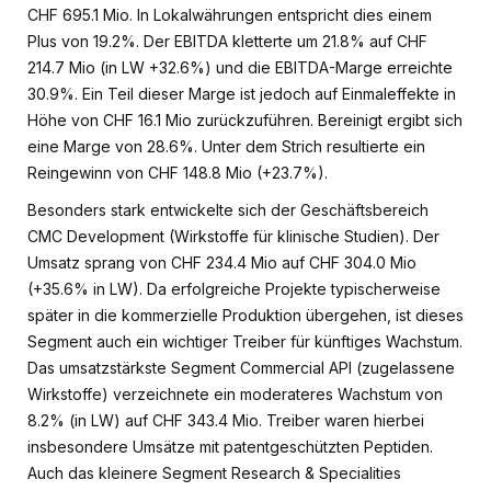
CHF 695.1 Mio. In Lokalwährungen entspricht dies einem
Plus von 19.2%. Der EBITDA kletterte um 21.8% auf CHF
214.7 Mio (in LW +32.6%) und die EBITDA-Marge erreichte
30.9%. Ein Teil dieser Marge ist jedoch auf Einmaleffekte in
Höhe von CHF 16.1 Mio zurückzuführen. Bereinigt ergibt sich
eine Marge von 28.6%. Unter dem Strich resultierte ein
Reingewinn von CHF 148.8 Mio (+23.7%).
Besonders stark entwickelte sich der Geschäftsbereich
CMC Development (Wirkstoffe für klinische Studien). Der
Umsatz sprang von CHF 234.4 Mio auf CHF 304.0 Mio
(+35.6% in LW). Da erfolgreiche Projekte typischerweise
später in die kommerzielle Produktion übergehen, ist dieses
Segment auch ein wichtiger Treiber für künftiges Wachstum.
Das umsatzstärkste Segment Commercial API (zugelassene
Wirkstoffe) verzeichnete ein moderateres Wachstum von
8.2% (in LW) auf CHF 343.4 Mio. Treiber waren hierbei
insbesondere Umsätze mit patentgeschützten Peptiden.
Auch das kleinere Segment Research & Specialities