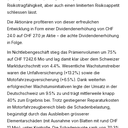
Risikotragfähigkeit, aber auch einen limitierten Risikoappetit
schliessen lässt.
Die Aktionäre profitieren von dieser erfreulichen
Entwicklung in Form einer Dividendenerhöhung von CHF
24.0 auf CHF 27.0 je Aktie – die achte Dividendenerhöhung
in Folge.
Im Nichtlebengeschäft stieg das Prämienvolumen um 7.5%
auf CHF 1’242.6 Mio und lag damit klar über dem Schweizer
Marktdurchschnitt von 4.4%. Wesentliche Wachstumstreiber
waren die Unfallversicherung (+13.2%) sowie die
Motofahrzeugversicherung (+6.5%). Dank weiterhin
erfolgreicher Wachstumsinitiativen legte der Umsatz in der
Deutschschweiz um 9.5% zu und trägt mittlerweile knapp
40% zum Ergebnis bei. Trotz gestiegener Reparaturkosten
im Motorfahrzeugbereich blieb die Schadenbelastung,
begünstigt durch das Ausbleiben grösserer
Elementarschäden (mit Ausnahme von Blatten mit rund CHF
12 Mio), unter Kontrolle. Die Schadenquote sank von 70.3%