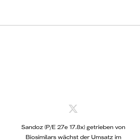
 Das
Sandoz (P/E 27e 17.8x) getrieben von
Ze
ahr mit
Biosimilars wächst der Umsatz im
Ums