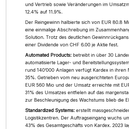
und Vertrieb sowie Veränderungen im Umsatzmi
jahr – bestätigt die Mitelfristziele
EUR 440.
12.4% auf 11.9%.
mit einem jährlichen
Auftragseinga
Der Reingewinn halbierte sich von EUR 80.8 M
atzwachstum von rund 5% und
571.5 Mio - 
eine einmalige Abschreibung im Zusammenhan
r EBIT-Marge von 9-15%
rekordhohen A
#Zehnder
Solution. Trotz des deutlichen Gewinnrückgan
den ambitiösen 
#BuyLow
#SellHigh
einer Dividende von CHF 6.00 je Aktie fest.
das laufende
Automated Products:
betreibt in über 30 Lände
Folgen
#BuyL
automatisierte Lager- und Bereitstellungssysteme 
rund 140’000 Anlagen verfügt Kardex in ihren
35%. Getrieben vom neu ausgerichteten Europa
EUR 560 Mio und der Umsatz erreichte mit EU
31% des Umsatzes entfielen auf das margenstar
zur Beschleunigung des Wachstums blieb die EB
Standardized Systems:
erstellt massgeschneide
Logistikzentren. Der Auftragseingang wuchs um
43% des Gesamtgeschäfts von Kardex. 2023 lag