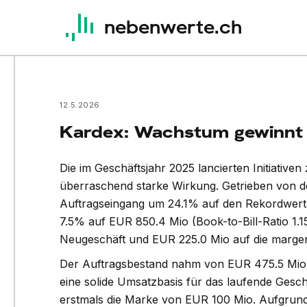
nebenwerte.ch
12.5.2026
Kardex: Wachstum gewinnt k
Die im Geschäftsjahr 2025 lancierten Initiativ
überraschend starke Wirkung. Getrieben von de
Auftragseingang um 24.1% auf den Rekordwert
7.5% auf EUR 850.4 Mio (Book-to-Bill-Ratio 1.
Neugeschäft und EUR 225.0 Mio auf die margen
Der Auftragsbestand nahm von EUR 475.5 Mio a
hnder (P/E 27e 13.3x) steigert
Kardex (P/E 27e
eine solide Umsatzbasis für das laufende Gesch
atz und Profitabilität im ersten
erstmals die Marke von EUR 100 Mio. Aufgrund 
Umsatz im erste