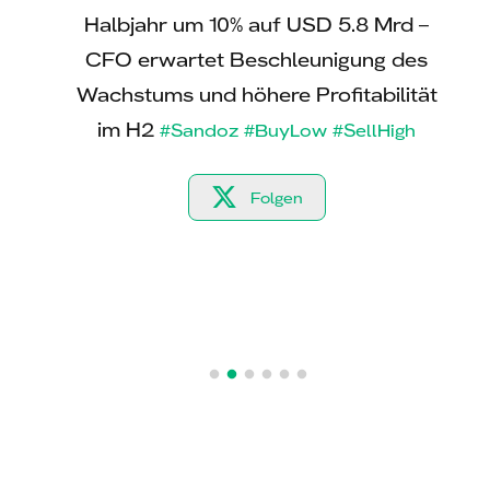
Vorjahr
Halbjahr um 10% auf USD 5.8 Mrd –
Halb
 gar um
CFO erwartet Beschleunigung des
Wachstums und höhere Profitabilität
Ums
derma
im H2
eine
#Sandoz
#BuyLow
#SellHigh
Folgen