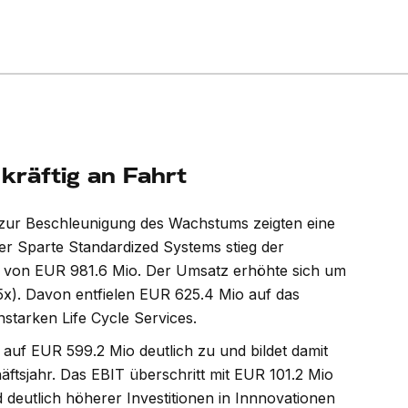
räftig an Fahrt
en zur Beschleunigung des Wachstums zeigten eine
r Sparte Standardized Systems stieg der
 von EUR 981.6 Mio. Der Umsatz erhöhte sich um
15x). Davon entfielen EUR 625.4 Mio auf das
starken Life Cycle Services.
uf EUR 599.2 Mio deutlich zu und bildet damit
 22.6) steigert den
Sika (P/E 26e) kehrt im Hal
äftsjahr. Das EBIT überschritt mit EUR 101.2 Mio
deutlich höherer Investitionen in Innnovationen
n Halbjahr um 6% auf
Wachstum zurück - erhöht 