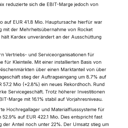
x reduzierte sich die EBIT-Marge jedoch von
5 Mio und den
Gesamtjahr die Wachstums
ng um 26% auf EUR
auf 3 bis 6%
#Sika
#BuyLow
#
io auf EUR 41.8 Mio. Hauptursache hierfür war
hält aufgrund des
g mit der Mehrheitsübernahme von Rocket
uftragsbestands an
Folgen
s hält Kardex unverändert an der Ausschüttung
Wachstumszielen für
 Jahr fest
#Kardex
rn Vertriebs- und Serviceorganisationen für
ow
#SellHigh
für Kleinteile. Mit einer installierten Basis von
 Nischenmärkten über einen Marktanteil von über
geschäft stieg der Auftragseingang um 8.7% auf
Folgen
R 57.2 Mio (+2.8%) ein neues Rekordhoch. Rund
ke Servicegeschäft. Trotz höherer Investitionen
IT-Marge mit 16.1% stabil auf Vorjahresniveau.
rte Hochregallager und Materialflusssysteme für
 52.9% auf EUR 422.1 Mio. Dies entspricht fast
 der Anteil noch unter 22%. Der Umsatz stieg um