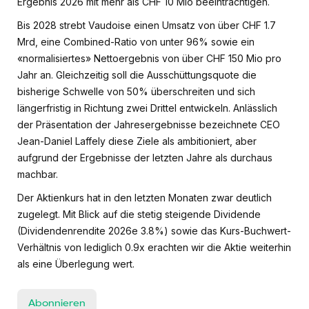
Ergebnis 2026 mit mehr als CHF 10 Mio beeinträchtigen.
Bis 2028 strebt Vaudoise einen Umsatz von über CHF 1.7
Mrd, eine Combined-Ratio von unter 96% sowie ein
«normalisiertes» Nettoergebnis von über CHF 150 Mio pro
Jahr an. Gleichzeitig soll die Ausschüttungsquote die
bisherige Schwelle von 50% überschreiten und sich
längerfristig in Richtung zwei Drittel entwickeln. Anlässlich
der Präsentation der Jahresergebnisse bezeichnete CEO
Jean-Daniel Laffely diese Ziele als ambitioniert, aber
aufgrund der Ergebnisse der letzten Jahre als durchaus
machbar.
Der Aktienkurs hat in den letzten Monaten zwar deutlich
zugelegt. Mit Blick auf die stetig steigende Dividende
(Dividendenrendite 2026e 3.8%) sowie das Kurs-Buchwert-
Verhältnis von lediglich 0.9x erachten wir die Aktie weiterhin
als eine Überlegung wert.
Abonnieren