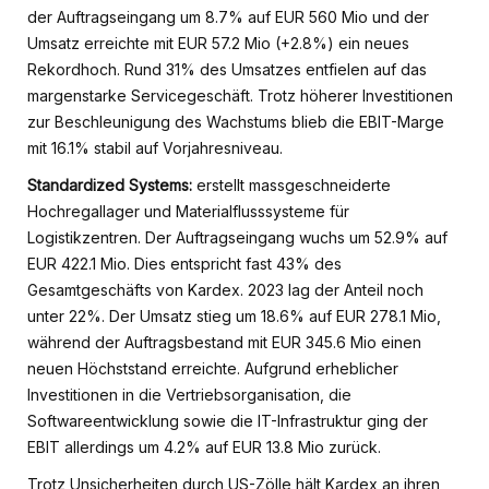
der Auftragseingang um 8.7% auf EUR 560 Mio und der
Umsatz erreichte mit EUR 57.2 Mio (+2.8%) ein neues
Rekordhoch. Rund 31% des Umsatzes entfielen auf das
margenstarke Servicegeschäft. Trotz höherer Investitionen
zur Beschleunigung des Wachstums blieb die EBIT-Marge
mit 16.1% stabil auf Vorjahresniveau.
Standardized Systems:
erstellt massgeschneiderte
Hochregallager und Materialflusssysteme für
Logistikzentren. Der Auftragseingang wuchs um 52.9% auf
EUR 422.1 Mio. Dies entspricht fast 43% des
Gesamtgeschäfts von Kardex. 2023 lag der Anteil noch
unter 22%. Der Umsatz stieg um 18.6% auf EUR 278.1 Mio,
während der Auftragsbestand mit EUR 345.6 Mio einen
neuen Höchststand erreichte. Aufgrund erheblicher
Investitionen in die Vertriebsorganisation, die
Softwareentwicklung sowie die IT-Infrastruktur ging der
EBIT allerdings um 4.2% auf EUR 13.8 Mio zurück.
Trotz Unsicherheiten durch US-Zölle hält Kardex an ihren