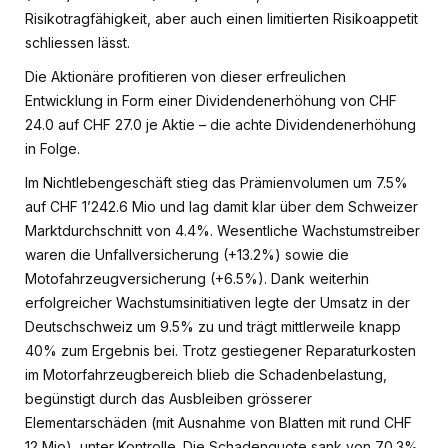
Risikotragfähigkeit, aber auch einen limitierten Risikoappetit
schliessen lässt.
Die Aktionäre profitieren von dieser erfreulichen
Entwicklung in Form einer Dividendenerhöhung von CHF
24.0 auf CHF 27.0 je Aktie – die achte Dividendenerhöhung
in Folge.
Im Nichtlebengeschäft stieg das Prämienvolumen um 7.5%
auf CHF 1’242.6 Mio und lag damit klar über dem Schweizer
Marktdurchschnitt von 4.4%. Wesentliche Wachstumstreiber
waren die Unfallversicherung (+13.2%) sowie die
Motofahrzeugversicherung (+6.5%). Dank weiterhin
erfolgreicher Wachstumsinitiativen legte der Umsatz in der
Deutschschweiz um 9.5% zu und trägt mittlerweile knapp
40% zum Ergebnis bei. Trotz gestiegener Reparaturkosten
im Motorfahrzeugbereich blieb die Schadenbelastung,
begünstigt durch das Ausbleiben grösserer
Elementarschäden (mit Ausnahme von Blatten mit rund CHF
12 Mio), unter Kontrolle. Die Schadenquote sank von 70.3%