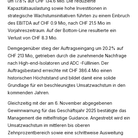
um 17.8% auf CHF 134.6 Mio. Die reduzierte
Kapazitätsauslastung sowie hohe Investitionen in
strategische Wachstumsinitiativen führten zu einem Einbruch
des EBITDA auf CHF 0.9 Mio, nach CHF 21.5 Mio im
Vorjahreszeitraum. Auf der Bottom-Line resultierte ein
Verlust von CHF 8.3 Mio.
Demgegenüber stieg der Auftragseingang um 20.2% auf
CHF 213 Mio, getrieben durch die zunehmende Nachfrage
nach High-end-Isolatoren und ADC -Fülllinien. Der
Auftragsbestand erreichte mit CHF 386.4 Mio einen
historischen Höchststand und bildet damit eine solide
Grundlage für ein beschleunigtes Umsatzwachstum in den
kommenden Jahren.
Gleichzeitig mit der am 6. November abgegebenen
Gewinnwarnung für das Geschäftsjahr 2025 bestätigte das
Management die mittelfristige Guidance. Angestrebt wird ein
Umsatzwachstum im mittleren bis oberen
Zehnprozentbereich sowie eine schrittweise Ausweitung