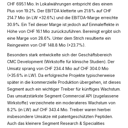
CHF 695.1 Mio. In Lokalwährungen entspricht dies einem
Plus von 19.2%. Der EBITDA kletterte um 21.8% auf CHF
214.7 Mio (in LW +32.6%) und die EBITDA-Marge erreichte
30.9%. Ein Teil dieser Marge ist jedoch auf Einmaleffekte in
Höhe von CHF 16.1 Mio zurückzuführen. Bereinigt ergibt sich
eine Marge von 28.6%. Unter dem Strich resultierte ein
Reingewinn von CHF 148.8 Mio (+23.7%).
Besonders stark entwickelte sich der Geschäftsbereich
CMC Development (Wirkstoffe für klinische Studien). Der
Umsatz sprang von CHF 234.4 Mio auf CHF 304.0 Mio
(+35.6% in LW). Da erfolgreiche Projekte typischerweise
später in die kommerzielle Produktion übergehen, ist dieses
Segment auch ein wichtiger Treiber für künftiges Wachstum.
Das umsatzstärkste Segment Commercial API (zugelassene
Wirkstoffe) verzeichnete ein moderateres Wachstum von
8.2% (in LW) auf CHF 343.4 Mio. Treiber waren hierbei
insbesondere Umsätze mit patentgeschützten Peptiden.
Auch das kleinere Segment Research & Specialities