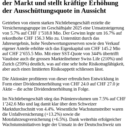
der Markt und stellt kräftige Erhöhung
der Ausschüttungsquote in Aussicht
Getrieben von einem starken Nichtlebengeschäft erzielte die
Versicherungsgruppe im Geschäftsjahr 2025 eine Umsatzsteigerung
von 5.7% auf CHF 1’518.8 Mio. Der Gewinn legte um 16.7% auf
rekordhohe CHF 156.3 Mio zu. Unterstützt durch das
Jahresergebnis, hohe Neubewertungsreserven sowie den Verkauf
eigener Anteile erhöhte sich das Eigenkapital um CHF 145.2 Mio
auf CHF 2’655.5 Mio. Mit einer SST-Quote von 344% übertrifft
Vaudoise auch die grossen Markteilnehmer Swiss Life (210%) und
Zurich (259%) deutlich, was auf eine sehr hohe Risikotragfähigkeit,
aber auch einen limitierten Risikoappetit schliessen lässt.
Die Aktionäre profitieren von dieser erfreulichen Entwicklung in
Form einer Dividendenerhöhung von CHF 24.0 auf CHF 27.0 je
Aktie – die achte Dividendenerhöhung in Folge.
Im Nichtlebengeschäft stieg das Prämienvolumen um 7.5% auf CHF
1’242.6 Mio und lag damit klar über dem Schweizer
Marktdurchschnitt von 4.4%. Wesentliche Wachstumstreiber waren
die Unfallversicherung (+13.2%) sowie die
Motofahrzeugversicherung (+6.5%). Dank weiterhin erfolgreicher
Wachstumsinitiativen legte der Umsatz in der Deutschschweiz um