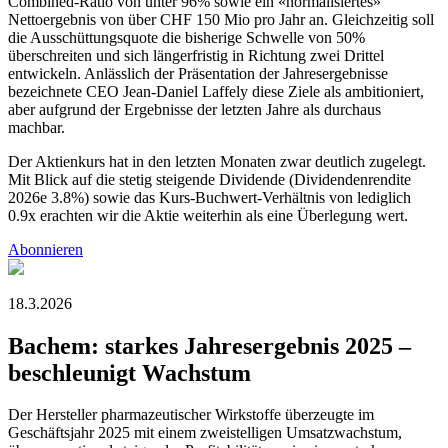
Combined-Ratio von unter 96% sowie ein «normalisiertes»
Nettoergebnis von über CHF 150 Mio pro Jahr an. Gleichzeitig soll
die Ausschüttungsquote die bisherige Schwelle von 50%
überschreiten und sich längerfristig in Richtung zwei Drittel
entwickeln. Anlässlich der Präsentation der Jahresergebnisse
bezeichnete CEO Jean-Daniel Laffely diese Ziele als ambitioniert,
aber aufgrund der Ergebnisse der letzten Jahre als durchaus
machbar.
Der Aktienkurs hat in den letzten Monaten zwar deutlich zugelegt.
Mit Blick auf die stetig steigende Dividende (Dividendenrendite
2026e 3.8%) sowie das Kurs-Buchwert-Verhältnis von lediglich
0.9x erachten wir die Aktie weiterhin als eine Überlegung wert.
Abonnieren
18.3.2026
Bachem: starkes Jahresergebnis 2025 –
beschleunigt Wachstum
Der Hersteller pharmazeutischer Wirkstoffe überzeugte im
Geschäftsjahr 2025 mit einem zweistelligen Umsatzwachstum,