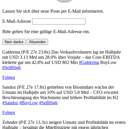
Lassen Sie sich über neue Posts per E-Mail informieren.
E-Mail-Adresse
Bitte geben Sie eine gültige E-Mail-Adresse ein.
Nein danke
Absenden
Galderma (P/E 27e 23.8x) Das Verkaufsvolumen lag im Halbjahr
mit USD 3.13 Mrd um 28.0% über Vorjahr – das Core-EBITDA
kletterte gar um 42.8% auf USD 802 Mio
#Galderma
BuyLow
#SellHigh
Folgen
Sandoz (P/E 27e 17.8x) getrieben von Biosimilars wächst der
Umsatz im Halbjahr um 10% auf USD 5.8 Mrd – CFO erwartet
Beschleunigung des Wachstums und höhere Profitabilität im H2
#Sandoz
#BuyLow
#SellHigh
Folgen
Zehnder (P/E 27e 13.3x) steigert Umsatz und Profitabilität im ersten
Halbjahr – bestätigt die Mitelfristziele mit einem jährlichen