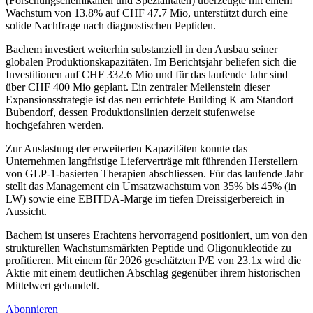
(Forschungschemikalien und Spezialitäten) überzeugte mit einem
Wachstum von 13.8% auf CHF 47.7 Mio, unterstützt durch eine
solide Nachfrage nach diagnostischen Peptiden.
Bachem investiert weiterhin substanziell in den Ausbau seiner
globalen Produktionskapazitäten. Im Berichtsjahr beliefen sich die
Investitionen auf CHF 332.6 Mio und für das laufende Jahr sind
über CHF 400 Mio geplant. Ein zentraler Meilenstein dieser
Expansionsstrategie ist das neu errichtete Building K am Standort
Bubendorf, dessen Produktionslinien derzeit stufenweise
hochgefahren werden.
Zur Auslastung der erweiterten Kapazitäten konnte das
Unternehmen langfristige Lieferverträge mit führenden Herstellern
von GLP-1-basierten Therapien abschliessen. Für das laufende Jahr
stellt das Management ein Umsatzwachstum von 35% bis 45% (in
LW) sowie eine EBITDA-Marge im tiefen Dreissigerbereich in
Aussicht.
Bachem ist unseres Erachtens hervorragend positioniert, um von den
strukturellen Wachstumsmärkten Peptide und Oligonukleotide zu
profitieren. Mit einem für 2026 geschätzten P/E von 23.1x wird die
Aktie mit einem deutlichen Abschlag gegenüber ihrem historischen
Mittelwert gehandelt.
Abonnieren