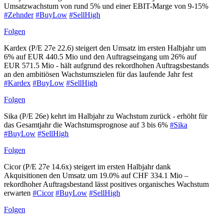
Umsatzwachstum von rund 5% und einer EBIT-Marge von 9-15%
#Zehnder
#BuyLow
#SellHigh
Folgen
Kardex (P/E 27e 22.6) steigert den Umsatz im ersten Halbjahr um
6% auf EUR 440.5 Mio und den Auftragseingang um 26% auf
EUR 571.5 Mio - hält aufgrund des rekordhohen Auftragsbestands
an den ambitiösen Wachstumszielen für das laufende Jahr fest
#Kardex
#BuyLow
#SellHigh
Folgen
Sika (P/E 26e) kehrt im Halbjahr zu Wachstum zurück - erhöht für
das Gesamtjahr die Wachstumsprognose auf 3 bis 6%
#Sika
#BuyLow
#SellHigh
Folgen
Cicor (P/E 27e 14.6x) steigert im ersten Halbjahr dank
Akquisitionen den Umsatz um 19.0% auf CHF 334.1 Mio –
rekordhoher Auftragsbestand lässt positives organisches Wachstum
erwarten
#Cicor
#BuyLow
#SellHigh
Folgen