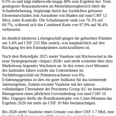
9.5% zu und trägt mittlerweile knapp 40% zum Ergebnis bei. Trotz
gestiegener Reparaturkosten im Motorfahrzeugbereich blieb die
Schadenbelastung, begünstigt durch das Ausbleiben grösserer
Elementarschäden (mit Ausnahme von Blatten mit rund CHF 12
Mio), unter Kontrolle. Die Schadenquote sank von 70.3% auf
69.7%, während sich das Combined Ratio von 97.9% auf 96.4%
verbesserte.
Im deutlich kleineren Lebengeschäft gingen die gebuchten Prämien
um 3.4% auf CHF 233 Mio zurück, was hauptsächlich auf den
Rückgang bei den Einmalprämien zurückzuführen ist.
Nach dem Rekordjahr 2025 startet Vaudoise mit Rückenwind in die
neue Strategieperiode «Impact 2028» und strebt weiterhin über dem
Markniveau liegendes Wachstum an. In den ersten zwei Monaten
des laufenden Jahres erzielte das Unternehmen im
Nichtlebengeschäft ein Prämienwachstum von 6%.
Erfahrungsgemäss ist dies ein guter Indikator für das kommende
Jahresergebnis. Zudem erwartet Vaudoise mit der nahezu
vollständigen Übernahme der Procimmo Group AG im Immobilien
Management einen jährlichen Gewinnbeitrag von rund CHF 10
Mio. Dagegen dürfte die Brandkatastrophe von Crans-Montana das
Ergebnis 2026 mit mehr als CHF 10 Mio beeinträchtigen.
Bis 2028 strebt Vaudoise einen Umsatz von über CHF 1.7 Mrd, eine