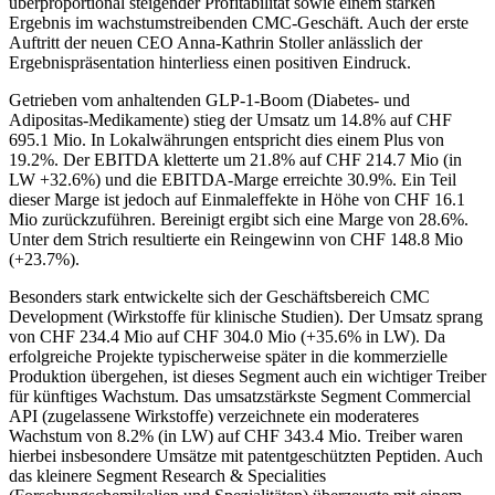
überproportional steigender Profitabilität sowie einem starken
Ergebnis im wachstumstreibenden CMC-Geschäft. Auch der erste
Auftritt der neuen CEO Anna-Kathrin Stoller anlässlich der
Ergebnispräsentation hinterliess einen positiven Eindruck.
Getrieben vom anhaltenden GLP-1-Boom (Diabetes- und
Adipositas-Medikamente) stieg der Umsatz um 14.8% auf CHF
695.1 Mio. In Lokalwährungen entspricht dies einem Plus von
19.2%. Der EBITDA kletterte um 21.8% auf CHF 214.7 Mio (in
LW +32.6%) und die EBITDA-Marge erreichte 30.9%. Ein Teil
dieser Marge ist jedoch auf Einmaleffekte in Höhe von CHF 16.1
Mio zurückzuführen. Bereinigt ergibt sich eine Marge von 28.6%.
Unter dem Strich resultierte ein Reingewinn von CHF 148.8 Mio
(+23.7%).
Besonders stark entwickelte sich der Geschäftsbereich CMC
Development (Wirkstoffe für klinische Studien). Der Umsatz sprang
von CHF 234.4 Mio auf CHF 304.0 Mio (+35.6% in LW). Da
erfolgreiche Projekte typischerweise später in die kommerzielle
Produktion übergehen, ist dieses Segment auch ein wichtiger Treiber
für künftiges Wachstum. Das umsatzstärkste Segment Commercial
API (zugelassene Wirkstoffe) verzeichnete ein moderateres
Wachstum von 8.2% (in LW) auf CHF 343.4 Mio. Treiber waren
hierbei insbesondere Umsätze mit patentgeschützten Peptiden. Auch
das kleinere Segment Research & Specialities