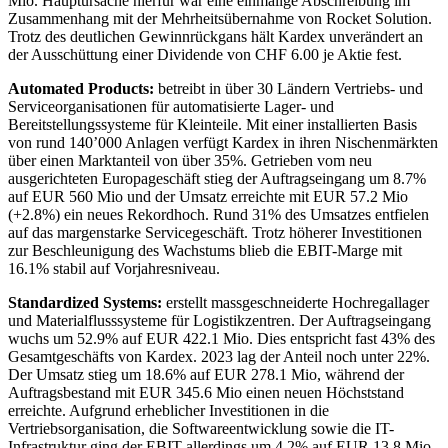
Mio. Hauptursache hierfür war eine einmalige Abschreibung im
Zusammenhang mit der Mehrheitsübernahme von Rocket Solution.
Trotz des deutlichen Gewinnrückgans hält Kardex unverändert an
der Ausschüttung einer Dividende von CHF 6.00 je Aktie fest.
Automated Products:
betreibt in über 30 Ländern Vertriebs- und
Serviceorganisationen für automatisierte Lager- und
Bereitstellungssysteme für Kleinteile. Mit einer installierten Basis
von rund 140’000 Anlagen verfügt Kardex in ihren Nischenmärkten
über einen Marktanteil von über 35%. Getrieben vom neu
ausgerichteten Europageschäft stieg der Auftragseingang um 8.7%
auf EUR 560 Mio und der Umsatz erreichte mit EUR 57.2 Mio
(+2.8%) ein neues Rekordhoch. Rund 31% des Umsatzes entfielen
auf das margenstarke Servicegeschäft. Trotz höherer Investitionen
zur Beschleunigung des Wachstums blieb die EBIT-Marge mit
16.1% stabil auf Vorjahresniveau.
Standardized Systems:
erstellt massgeschneiderte Hochregallager
und Materialflusssysteme für Logistikzentren. Der Auftragseingang
wuchs um 52.9% auf EUR 422.1 Mio. Dies entspricht fast 43% des
Gesamtgeschäfts von Kardex. 2023 lag der Anteil noch unter 22%.
Der Umsatz stieg um 18.6% auf EUR 278.1 Mio, während der
Auftragsbestand mit EUR 345.6 Mio einen neuen Höchststand
erreichte. Aufgrund erheblicher Investitionen in die
Vertriebsorganisation, die Softwareentwicklung sowie die IT-
Infrastruktur ging der EBIT allerdings um 4.2% auf EUR 13.8 Mio