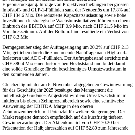
Ergebnisrückgang. Infolge von Projektverschiebungen bei grossen
Impfstoff- und GLP-1-Fülllinien sank der Nettoerlös um 17.8% auf
CHF 134.6 Mio. Die reduzierte Kapazitätsauslastung sowie hohe
Investitionen in strategische Wachstumsinitiativen führten zu einem
Einbruch des EBITDA auf CHF 0.9 Mio, nach CHF 21.5 Mio im
Vorjahreszeitraum. Auf der Bottom-Line resultierte ein Verlust von
CHF 8.3 Mio.
Demgegenüber stieg der Auftragseingang um 20.2% auf CHF 213
Mio, getrieben durch die zunehmende Nachfrage nach High-end-
Isolatoren und ADC -Fülllinien. Der Auftragsbestand erreichte mit
CHF 386.4 Mio einen historischen Höchststand und bildet damit
eine solide Grundlage für ein beschleunigtes Umsatzwachstum in
den kommenden Jahren.
Gleichzeitig mit der am 6. November abgegebenen Gewinnwarnung
für das Geschäftsjahr 2025 bestätigte das Management die
mittelfristige Guidance. Angestrebt wird ein Umsatzwachstum im
mittleren bis oberen Zehnprozentbereich sowie eine schrittweise
Ausweitung der EBITDA-Marge in den oberen
Zehnprozentbereich, mit Potenzial für weitere Steigerungen. Der
Markt reagierte dennoch empfindlich auf die kurzfristig tieferen
Gewinnerwartungen: Der Aktienkurs fiel von CHF 70.20 bei
Präsentation der Halbjahreszahlen auf CHF 52.80 zum Jahresende.