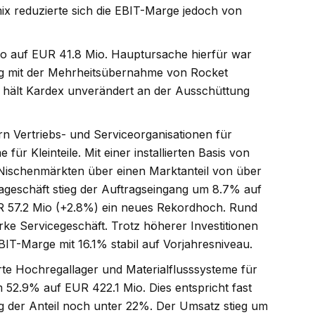
x reduzierte sich die EBIT-Marge jedoch von
io auf EUR 41.8 Mio. Hauptursache hierfür war
g mit der Mehrheitsübernahme von Rocket
s hält Kardex unverändert an der Ausschüttung
rn Vertriebs- und Serviceorganisationen für
für Kleinteile. Mit einer installierten Basis von
 Nischenmärkten über einen Marktanteil von über
geschäft stieg der Auftragseingang um 8.7% auf
R 57.2 Mio (+2.8%) ein neues Rekordhoch. Rund
ke Servicegeschäft. Trotz höherer Investitionen
IT-Marge mit 16.1% stabil auf Vorjahresniveau.
rte Hochregallager und Materialflusssysteme für
 52.9% auf EUR 422.1 Mio. Dies entspricht fast
 der Anteil noch unter 22%. Der Umsatz stieg um