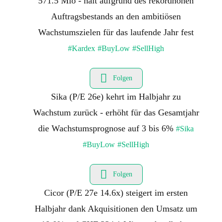
571.5 Mio - hält aufgrund des rekordhohen
Auftragsbestands an den ambitiösen
Wachstumszielen für das laufende Jahr fest
#Kardex
#BuyLow
#SellHigh
Folgen
Sika (P/E 26e) kehrt im Halbjahr zu
Wachstum zurück - erhöht für das Gesamtjahr
die Wachstumsprognose auf 3 bis 6%
#Sika
#BuyLow
#SellHigh
Folgen
Cicor (P/E 27e 14.6x) steigert im ersten
Halbjahr dank Akquisitionen den Umsatz um