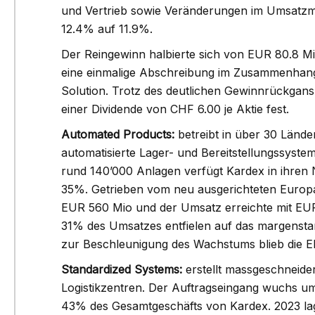
und Vertrieb sowie Veränderungen im Umsatzmi
12.4% auf 11.9%.
Der Reingewinn halbierte sich von EUR 80.8 M
eine einmalige Abschreibung im Zusammenhan
Solution. Trotz des deutlichen Gewinnrückgan
einer Dividende von CHF 6.00 je Aktie fest.
Automated Products:
betreibt in über 30 Lände
automatisierte Lager- und Bereitstellungssysteme 
rund 140’000 Anlagen verfügt Kardex in ihren
35%. Getrieben vom neu ausgerichteten Europa
EUR 560 Mio und der Umsatz erreichte mit EU
31% des Umsatzes entfielen auf das margenstar
zur Beschleunigung des Wachstums blieb die EB
Standardized Systems:
erstellt massgeschneide
Logistikzentren. Der Auftragseingang wuchs um
43% des Gesamtgeschäfts von Kardex. 2023 lag