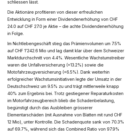
schliessen lässt.
Die Aktionäre profitieren von dieser erfreulichen
Entwicklung in Form einer Dividendenerhöhung von CHF
24.0 auf CHF 27.0 je Aktie – die achte Dividendenerhöhung
in Folge.
Im Nichtlebengeschäft stieg das Prämienvolumen um 7.5%
auf CHF 1’242.6 Mio und lag damit klar über dem Schweizer
Marktdurchschnitt von 4.4%. Wesentliche Wachstumstreiber
waren die Unfallversicherung (+13.2%) sowie die
Motofahrzeugversicherung (+6.5%). Dank weiterhin
erfolgreicher Wachstumsinitiativen legte der Umsatz in der
Deutschschweiz um 9.5% zu und trägt mittlerweile knapp
40% zum Ergebnis bei. Trotz gestiegener Reparaturkosten
im Motorfahrzeugbereich blieb die Schadenbelastung,
begünstigt durch das Ausbleiben grösserer
Elementarschäden (mit Ausnahme von Blatten mit rund CHF
12 Mio), unter Kontrolle. Die Schadenquote sank von 70.3%
auf 69.7%, während sich das Combined Ratio von 97.9%