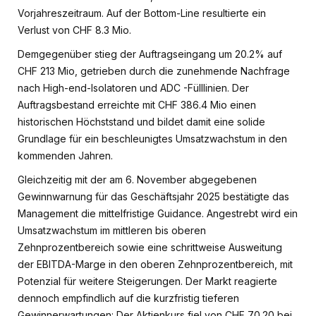
Vorjahreszeitraum. Auf der Bottom-Line resultierte ein
Verlust von CHF 8.3 Mio.
Demgegenüber stieg der Auftragseingang um 20.2% auf
CHF 213 Mio, getrieben durch die zunehmende Nachfrage
nach High-end-Isolatoren und ADC -Fülllinien. Der
Auftragsbestand erreichte mit CHF 386.4 Mio einen
historischen Höchststand und bildet damit eine solide
Grundlage für ein beschleunigtes Umsatzwachstum in den
kommenden Jahren.
Gleichzeitig mit der am 6. November abgegebenen
Gewinnwarnung für das Geschäftsjahr 2025 bestätigte das
Management die mittelfristige Guidance. Angestrebt wird ein
Umsatzwachstum im mittleren bis oberen
Zehnprozentbereich sowie eine schrittweise Ausweitung
der EBITDA-Marge in den oberen Zehnprozentbereich, mit
Potenzial für weitere Steigerungen. Der Markt reagierte
dennoch empfindlich auf die kurzfristig tieferen
Gewinnerwartungen: Der Aktienkurs fiel von CHF 70.20 bei