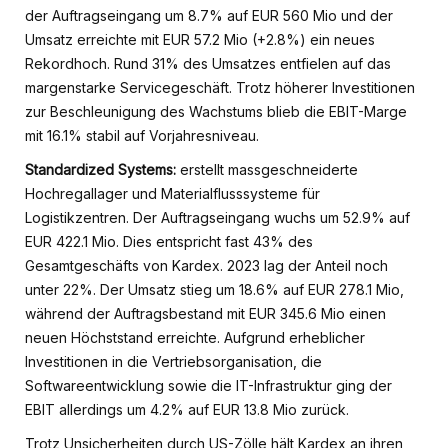
der Auftragseingang um 8.7% auf EUR 560 Mio und der
Umsatz erreichte mit EUR 57.2 Mio (+2.8%) ein neues
Rekordhoch. Rund 31% des Umsatzes entfielen auf das
margenstarke Servicegeschäft. Trotz höherer Investitionen
zur Beschleunigung des Wachstums blieb die EBIT-Marge
mit 16.1% stabil auf Vorjahresniveau.
Standardized Systems:
erstellt massgeschneiderte
Hochregallager und Materialflusssysteme für
Logistikzentren. Der Auftragseingang wuchs um 52.9% auf
EUR 422.1 Mio. Dies entspricht fast 43% des
Gesamtgeschäfts von Kardex. 2023 lag der Anteil noch
unter 22%. Der Umsatz stieg um 18.6% auf EUR 278.1 Mio,
während der Auftragsbestand mit EUR 345.6 Mio einen
neuen Höchststand erreichte. Aufgrund erheblicher
Investitionen in die Vertriebsorganisation, die
Softwareentwicklung sowie die IT-Infrastruktur ging der
EBIT allerdings um 4.2% auf EUR 13.8 Mio zurück.
Trotz Unsicherheiten durch US-Zölle hält Kardex an ihren