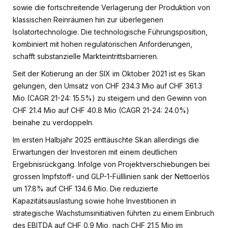
sowie die fortschreitende Verlagerung der Produktion von
klassischen Reinräumen hin zur überlegenen
Isolatortechnologie. Die technologische Führungsposition,
kombiniert mit hohen regulatorischen Anforderungen,
schafft substanzielle Markteintrittsbarrieren.
Seit der Kotierung an der SIX im Oktober 2021 ist es Skan
gelungen, den Umsatz von CHF 234.3 Mio auf CHF 361.3
Mio (CAGR 21-24: 15.5%) zu steigern und den Gewinn von
CHF 21.4 Mio auf CHF 40.8 Mio (CAGR 21-24: 24.0%)
beinahe zu verdoppeln.
Im ersten Halbjahr 2025 enttäuschte Skan allerdings die
Erwartungen der Investoren mit einem deutlichen
Ergebnisrückgang. Infolge von Projektverschiebungen bei
grossen Impfstoff- und GLP-1-Fülllinien sank der Nettoerlös
um 17.8% auf CHF 134.6 Mio. Die reduzierte
Kapazitätsauslastung sowie hohe Investitionen in
strategische Wachstumsinitiativen führten zu einem Einbruch
des EBITDA auf CHF 0.9 Mio, nach CHF 21.5 Mio im