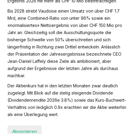
Ergebnis 2026 mit mehr als CHF 10 Mio beeinträchtigen.
Bis 2028 strebt Vaudoise einen Umsatz von über CHF 1.7
Mrd, eine Combined-Ratio von unter 96% sowie ein
«normalisiertes» Nettoergebnis von über CHF 150 Mio pro
Jahr an. Gleichzeitig soll die Ausschüttungsquote die
bisherige Schwelle von 50% überschreiten und sich
längerfristig in Richtung zwei Drittel entwickeln. Anlässlich
der Präsentation der Jahresergebnisse bezeichnete CEO
Jean-Daniel Laffely diese Ziele als ambitioniert, aber
aufgrund der Ergebnisse der letzten Jahre als durchaus
machbar.
Der Aktienkurs hat in den letzten Monaten zwar deutlich
zugelegt. Mit Blick auf die stetig steigende Dividende
(Dividendenrendite 2026e 3.8%) sowie das Kurs-Buchwert-
Verhältnis von lediglich 0.9x erachten wir die Aktie weiterhin
als eine Überlegung wert.
Abonnieren