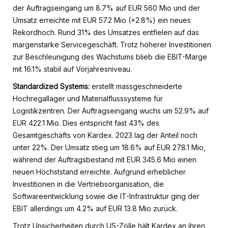
der Auftragseingang um 8.7% auf EUR 560 Mio und der
Umsatz erreichte mit EUR 57.2 Mio (+2.8%) ein neues
Rekordhoch. Rund 31% des Umsatzes entfielen auf das
margenstarke Servicegeschäft. Trotz höherer Investitionen
zur Beschleunigung des Wachstums blieb die EBIT-Marge
mit 16.1% stabil auf Vorjahresniveau.
Standardized Systems:
erstellt massgeschneiderte
Hochregallager und Materialflusssysteme für
Logistikzentren. Der Auftragseingang wuchs um 52.9% auf
EUR 422.1 Mio. Dies entspricht fast 43% des
Gesamtgeschäfts von Kardex. 2023 lag der Anteil noch
unter 22%. Der Umsatz stieg um 18.6% auf EUR 278.1 Mio,
während der Auftragsbestand mit EUR 345.6 Mio einen
neuen Höchststand erreichte. Aufgrund erheblicher
Investitionen in die Vertriebsorganisation, die
Softwareentwicklung sowie die IT-Infrastruktur ging der
EBIT allerdings um 4.2% auf EUR 13.8 Mio zurück.
Trotz Unsicherheiten durch US-Zölle hält Kardex an ihren