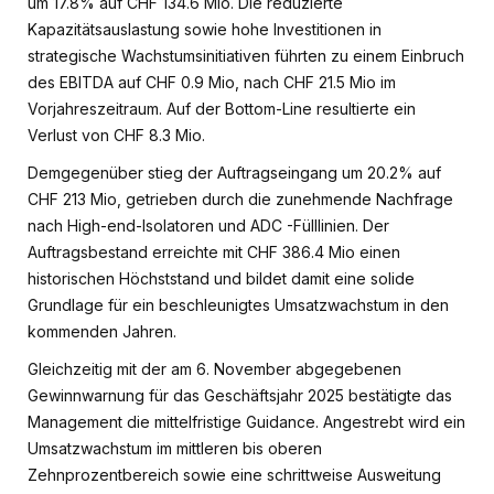
um 17.8% auf CHF 134.6 Mio. Die reduzierte
Kapazitätsauslastung sowie hohe Investitionen in
strategische Wachstumsinitiativen führten zu einem Einbruch
des EBITDA auf CHF 0.9 Mio, nach CHF 21.5 Mio im
Vorjahreszeitraum. Auf der Bottom-Line resultierte ein
Verlust von CHF 8.3 Mio.
Demgegenüber stieg der Auftragseingang um 20.2% auf
CHF 213 Mio, getrieben durch die zunehmende Nachfrage
nach High-end-Isolatoren und ADC -Fülllinien. Der
Auftragsbestand erreichte mit CHF 386.4 Mio einen
historischen Höchststand und bildet damit eine solide
Grundlage für ein beschleunigtes Umsatzwachstum in den
kommenden Jahren.
Gleichzeitig mit der am 6. November abgegebenen
Gewinnwarnung für das Geschäftsjahr 2025 bestätigte das
Management die mittelfristige Guidance. Angestrebt wird ein
Umsatzwachstum im mittleren bis oberen
Zehnprozentbereich sowie eine schrittweise Ausweitung