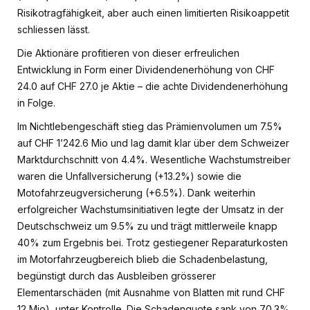
Risikotragfähigkeit, aber auch einen limitierten Risikoappetit
schliessen lässt.
Die Aktionäre profitieren von dieser erfreulichen
Entwicklung in Form einer Dividendenerhöhung von CHF
24.0 auf CHF 27.0 je Aktie – die achte Dividendenerhöhung
in Folge.
Im Nichtlebengeschäft stieg das Prämienvolumen um 7.5%
auf CHF 1’242.6 Mio und lag damit klar über dem Schweizer
Marktdurchschnitt von 4.4%. Wesentliche Wachstumstreiber
waren die Unfallversicherung (+13.2%) sowie die
Motofahrzeugversicherung (+6.5%). Dank weiterhin
erfolgreicher Wachstumsinitiativen legte der Umsatz in der
Deutschschweiz um 9.5% zu und trägt mittlerweile knapp
40% zum Ergebnis bei. Trotz gestiegener Reparaturkosten
im Motorfahrzeugbereich blieb die Schadenbelastung,
begünstigt durch das Ausbleiben grösserer
Elementarschäden (mit Ausnahme von Blatten mit rund CHF
12 Mio), unter Kontrolle. Die Schadenquote sank von 70.3%