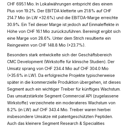
CHF 695.1 Mio. In Lokalwährungen entspricht dies einem
Plus von 19.2%. Der EBITDA kletterte um 21.8% auf CHF
214.7 Mio (in LW +32.6%) und die EBITDA-Marge erreichte
30.9%. Ein Teil dieser Marge ist jedoch auf Einmaleffekte in
Höhe von CHF 16.1 Mio zurückzuführen. Bereinigt ergibt sich
eine Marge von 28.6%. Unter dem Strich resultierte ein
Reingewinn von CHF 148.8 Mio (+23.7%).
Besonders stark entwickelte sich der Geschäftsbereich
CMC Development (Wirkstoffe für klinische Studien). Der
Umsatz sprang von CHF 234.4 Mio auf CHF 304.0 Mio
(+35.6% in LW). Da erfolgreiche Projekte typischerweise
später in die kommerzielle Produktion übergehen, ist dieses
Segment auch ein wichtiger Treiber für künftiges Wachstum.
Das umsatzstärkste Segment Commercial API (zugelassene
Wirkstoffe) verzeichnete ein moderateres Wachstum von
8.2% (in LW) auf CHF 343.4 Mio. Treiber waren hierbei
insbesondere Umsätze mit patentgeschützten Peptiden.
Auch das kleinere Segment Research & Specialities