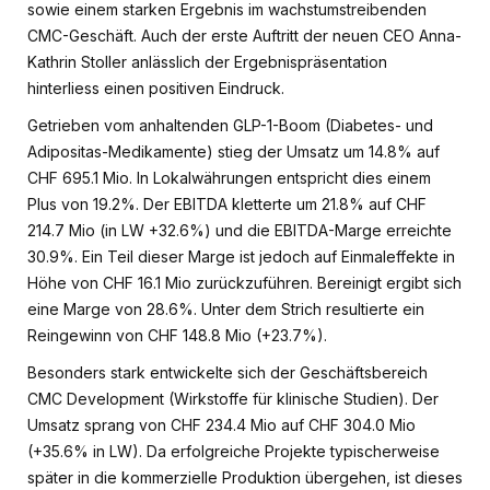
sowie einem starken Ergebnis im wachstumstreibenden
CMC-Geschäft. Auch der erste Auftritt der neuen CEO Anna-
Kathrin Stoller anlässlich der Ergebnispräsentation
hinterliess einen positiven Eindruck.
Getrieben vom anhaltenden GLP-1-Boom (Diabetes- und
Adipositas-Medikamente) stieg der Umsatz um 14.8% auf
CHF 695.1 Mio. In Lokalwährungen entspricht dies einem
Plus von 19.2%. Der EBITDA kletterte um 21.8% auf CHF
214.7 Mio (in LW +32.6%) und die EBITDA-Marge erreichte
30.9%. Ein Teil dieser Marge ist jedoch auf Einmaleffekte in
Höhe von CHF 16.1 Mio zurückzuführen. Bereinigt ergibt sich
eine Marge von 28.6%. Unter dem Strich resultierte ein
Reingewinn von CHF 148.8 Mio (+23.7%).
Besonders stark entwickelte sich der Geschäftsbereich
CMC Development (Wirkstoffe für klinische Studien). Der
Umsatz sprang von CHF 234.4 Mio auf CHF 304.0 Mio
(+35.6% in LW). Da erfolgreiche Projekte typischerweise
später in die kommerzielle Produktion übergehen, ist dieses