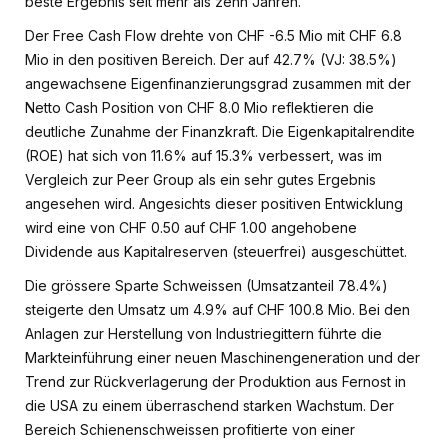
beste Ergebnis seit mehr als zehn Jahren.
Der Free Cash Flow drehte von CHF -6.5 Mio mit CHF 6.8
Mio in den positiven Bereich. Der auf 42.7% (VJ: 38.5%)
angewachsene Eigenfinanzierungsgrad zusammen mit der
Netto Cash Position von CHF 8.0 Mio reflektieren die
deutliche Zunahme der Finanzkraft. Die Eigenkapitalrendite
(ROE) hat sich von 11.6% auf 15.3% verbessert, was im
Vergleich zur Peer Group als ein sehr gutes Ergebnis
angesehen wird. Angesichts dieser positiven Entwicklung
wird eine von CHF 0.50 auf CHF 1.00 angehobene
Dividende aus Kapitalreserven (steuerfrei) ausgeschüttet.
Die grössere Sparte Schweissen (Umsatzanteil 78.4%)
steigerte den Umsatz um 4.9% auf CHF 100.8 Mio. Bei den
Anlagen zur Herstellung von Industriegittern führte die
Markteinführung einer neuen Maschinengeneration und der
Trend zur Rückverlagerung der Produktion aus Fernost in
die USA zu einem überraschend starken Wachstum. Der
Bereich Schienenschweissen profitierte von einer