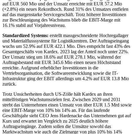
auf EUR 560 Mio und der Umsatz erreichte mit EUR 57.2 Mio
(+2.8%) ein neues Rekordhoch. Rund 31% des Umsatzes entfielen
auf das margenstarke Servicegeschäft. Trotz höherer Investitionen
zur Beschleunigung des Wachstums blieb die EBIT-Marge mit
16.1% stabil auf Vorjahresniveau.
Standardized Systems:
erstellt massgeschneiderte Hochregallager
und Materialflusssysteme für Logistikzentren. Der Auftragseingang
wuchs um 52.9% auf EUR 422.1 Mio. Dies entspricht fast 43% des
Gesamtgeschäfts von Kardex. 2023 lag der Anteil noch unter 22%.
Der Umsatz stieg um 18.6% auf EUR 278.1 Mio, während der
Auftragsbestand mit EUR 345.6 Mio einen neuen Höchststand
erreichte. Aufgrund erheblicher Investitionen in die
Vertriebsorganisation, die Softwareentwicklung sowie die IT-
Infrastruktur ging der EBIT allerdings um 4.2% auf EUR 13.8 Mio
zurück.
Trotz Unsicherheiten durch US-Zölle hält Kardex an ihren
mittelfristigen Wachstumszielen fest. Zwischen 2029 und 2031
strebt das Unternehmen einen Umsatz von über EUR 1.5 Mrd sowie
eine EBIT-Marge von 10% bis 14% an. Für das laufende
Geschäftsjahr sieht CEO Jens Hardenacke das Unternehmen gut auf
Kurs und erwartet im Vergleich zu 2025 deutlich höhere
Auftragseingänge. Zudem sollen die Umsätze sowohl das
Marktwachstum wie auch die Zielmarge von plus 10% bis 14%