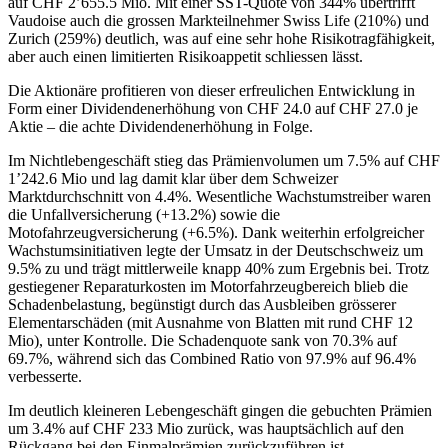
auf CHF 2’655.5 Mio. Mit einer SST-Quote von 344% übertrifft
Vaudoise auch die grossen Markteilnehmer Swiss Life (210%) und
Zurich (259%) deutlich, was auf eine sehr hohe Risikotragfähigkeit,
aber auch einen limitierten Risikoappetit schliessen lässt.
Die Aktionäre profitieren von dieser erfreulichen Entwicklung in
Form einer Dividendenerhöhung von CHF 24.0 auf CHF 27.0 je
Aktie – die achte Dividendenerhöhung in Folge.
Im Nichtlebengeschäft stieg das Prämienvolumen um 7.5% auf CHF
1’242.6 Mio und lag damit klar über dem Schweizer
Marktdurchschnitt von 4.4%. Wesentliche Wachstumstreiber waren
die Unfallversicherung (+13.2%) sowie die
Motofahrzeugversicherung (+6.5%). Dank weiterhin erfolgreicher
Wachstumsinitiativen legte der Umsatz in der Deutschschweiz um
9.5% zu und trägt mittlerweile knapp 40% zum Ergebnis bei. Trotz
gestiegener Reparaturkosten im Motorfahrzeugbereich blieb die
Schadenbelastung, begünstigt durch das Ausbleiben grösserer
Elementarschäden (mit Ausnahme von Blatten mit rund CHF 12
Mio), unter Kontrolle. Die Schadenquote sank von 70.3% auf
69.7%, während sich das Combined Ratio von 97.9% auf 96.4%
verbesserte.
Im deutlich kleineren Lebengeschäft gingen die gebuchten Prämien
um 3.4% auf CHF 233 Mio zurück, was hauptsächlich auf den
Rückgang bei den Einmalprämien zurückzuführen ist.