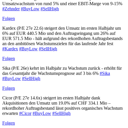
Umsatzwachstum von rund 5% und einer EBIT-Marge von 9-15%
#Zehnder
#BuyLow
#SellHigh
Folgen
Kardex (P/E 27e 22.6) steigert den Umsatz im ersten Halbjahr um
6% auf EUR 440.5 Mio und den Auftragseingang um 26% auf
EUR 571.5 Mio - hält aufgrund des rekordhohen Auftragsbestands
an den ambitiösen Wachstumszielen für das laufende Jahr fest
#Kardex
#BuyLow
#SellHigh
Folgen
Sika (P/E 26e) kehrt im Halbjahr zu Wachstum zurück - erhöht für
das Gesamtjahr die Wachstumsprognose auf 3 bis 6%
#Sika
#BuyLow
#SellHigh
Folgen
Cicor (P/E 27e 14.6x) steigert im ersten Halbjahr dank
Akquisitionen den Umsatz um 19.0% auf CHF 334.1 Mio –
rekordhoher Auftragsbestand lässt positives organisches Wachstum
erwarten
#Cicor
#BuyLow
#SellHigh
Folgen