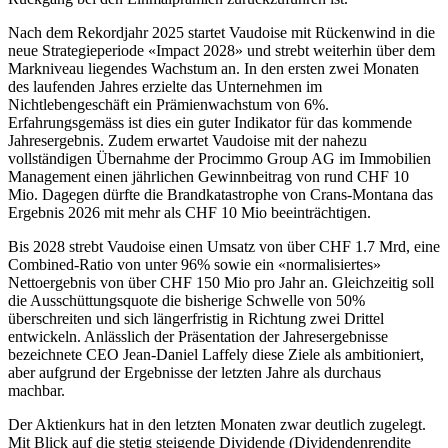
Nach dem Rekordjahr 2025 startet Vaudoise mit Rückenwind in die
neue Strategieperiode «Impact 2028» und strebt weiterhin über dem
Markniveau liegendes Wachstum an. In den ersten zwei Monaten
des laufenden Jahres erzielte das Unternehmen im
Nichtlebengeschäft ein Prämienwachstum von 6%.
Erfahrungsgemäss ist dies ein guter Indikator für das kommende
Jahresergebnis. Zudem erwartet Vaudoise mit der nahezu
vollständigen Übernahme der Procimmo Group AG im Immobilien
Management einen jährlichen Gewinnbeitrag von rund CHF 10
Mio. Dagegen dürfte die Brandkatastrophe von Crans-Montana das
Ergebnis 2026 mit mehr als CHF 10 Mio beeinträchtigen.
Bis 2028 strebt Vaudoise einen Umsatz von über CHF 1.7 Mrd, eine
Combined-Ratio von unter 96% sowie ein «normalisiertes»
Nettoergebnis von über CHF 150 Mio pro Jahr an. Gleichzeitig soll
die Ausschüttungsquote die bisherige Schwelle von 50%
überschreiten und sich längerfristig in Richtung zwei Drittel
entwickeln. Anlässlich der Präsentation der Jahresergebnisse
bezeichnete CEO Jean-Daniel Laffely diese Ziele als ambitioniert,
aber aufgrund der Ergebnisse der letzten Jahre als durchaus
machbar.
Der Aktienkurs hat in den letzten Monaten zwar deutlich zugelegt.
Mit Blick auf die stetig steigende Dividende (Dividendenrendite