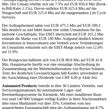
Mio. Der Umsatz erhöhte sich um 7.5% auf EUR 850.4 Mio (Book-
to-Bill-Ratio 1.15x). Davon entfielen EUR 625.4 Mio auf das
Neugeschäft und EUR 225.0 Mio auf die margenstarken Life Cycle
Services.
Der Auftragsbestand nahm von EUR 475.5 Mio auf EUR 599.2
Mio deutlich zu und bildet damit eine solide Umsatzbasis für das
laufende Geschäftsjahr. Das EBIT überschritt mit EUR 101.2 Mio
erstmals die Marke von EUR 100 Mio. Aufgrund deutlich höherer
Investitionen in Innnovationen und Vertrieb sowie Veränderungen
im Umsatzmix reduzierte sich die EBIT-Marge jedoch von 12.4%
auf 11.9%.
Der Reingewinn halbierte sich von EUR 80.8 Mio auf EUR 41.8
Mio. Hauptursache hierfür war eine einmalige Abschreibung im
Zusammenhang mit der Mehrheitsübernahme von Rocket Solution.
Trotz des deutlichen Gewinnrückgans hält Kardex unverändert an
der Ausschüttung einer Dividende von CHF 6.00 je Aktie fest.
Automated Products:
betreibt in über 30 Ländern Vertriebs- und
Serviceorganisationen für automatisierte Lager- und
Bereitstellungssysteme für Kleinteile. Mit einer installierten Basis
von rund 140’000 Anlagen verfügt Kardex in ihren Nischenmärkten
über einen Marktanteil von über 35%. Getrieben vom neu
ausgerichteten Europageschäft stieg der Auftragseingang um 8.7%