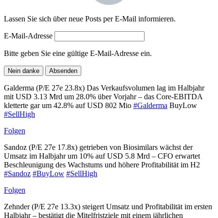
Lassen Sie sich über neue Posts per E-Mail informieren.
E-Mail-Adresse
Bitte geben Sie eine gültige E-Mail-Adresse ein.
Nein danke
Absenden
Galderma (P/E 27e 23.8x) Das Verkaufsvolumen lag im Halbjahr
mit USD 3.13 Mrd um 28.0% über Vorjahr – das Core-EBITDA
kletterte gar um 42.8% auf USD 802 Mio
#Galderma
BuyLow
#SellHigh
Folgen
Sandoz (P/E 27e 17.8x) getrieben von Biosimilars wächst der
Umsatz im Halbjahr um 10% auf USD 5.8 Mrd – CFO erwartet
Beschleunigung des Wachstums und höhere Profitabilität im H2
#Sandoz
#BuyLow
#SellHigh
Folgen
Zehnder (P/E 27e 13.3x) steigert Umsatz und Profitabilität im ersten
Halbjahr – bestätigt die Mitelfristziele mit einem jährlichen