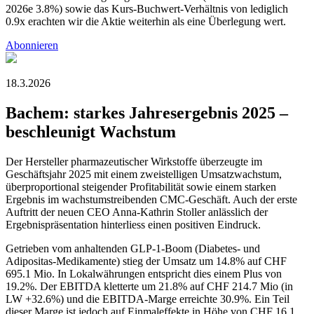
2026e 3.8%) sowie das Kurs-Buchwert-Verhältnis von lediglich
0.9x erachten wir die Aktie weiterhin als eine Überlegung wert.
Abonnieren
18.3.2026
Bachem: starkes Jahresergebnis 2025 –
beschleunigt Wachstum
Der Hersteller pharmazeutischer Wirkstoffe überzeugte im
Geschäftsjahr 2025 mit einem zweistelligen Umsatzwachstum,
überproportional steigender Profitabilität sowie einem starken
Ergebnis im wachstumstreibenden CMC-Geschäft. Auch der erste
Auftritt der neuen CEO Anna-Kathrin Stoller anlässlich der
Ergebnispräsentation hinterliess einen positiven Eindruck.
Getrieben vom anhaltenden GLP-1-Boom (Diabetes- und
Adipositas-Medikamente) stieg der Umsatz um 14.8% auf CHF
695.1 Mio. In Lokalwährungen entspricht dies einem Plus von
19.2%. Der EBITDA kletterte um 21.8% auf CHF 214.7 Mio (in
LW +32.6%) und die EBITDA-Marge erreichte 30.9%. Ein Teil
dieser Marge ist jedoch auf Einmaleffekte in Höhe von CHF 16.1