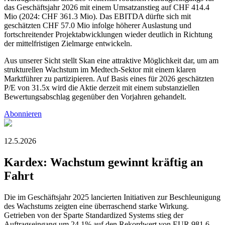
das Geschäftsjahr 2026 mit einem Umsatzanstieg auf CHF 414.4
Mio (2024: CHF 361.3 Mio). Das EBITDA dürfte sich mit
geschätzten CHF 57.0 Mio infolge höherer Auslastung und
fortschreitender Projektabwicklungen wieder deutlich in Richtung
der mittelfristigen Zielmarge entwickeln.
Aus unserer Sicht stellt Skan eine attraktive Möglichkeit dar, um am
strukturellen Wachstum im Medtech-Sektor mit einem klaren
Marktführer zu partizipieren. Auf Basis eines für 2026 geschätzten
P/E von 31.5x wird die Aktie derzeit mit einem substanziellen
Bewertungsabschlag gegenüber den Vorjahren gehandelt.
Abonnieren
12.5.2026
Kardex: Wachstum gewinnt kräftig an
Fahrt
Die im Geschäftsjahr 2025 lancierten Initiativen zur Beschleunigung
des Wachstums zeigten eine überraschend starke Wirkung.
Getrieben von der Sparte Standardized Systems stieg der
Auftragseingang um 24.1% auf den Rekordwert von EUR 981.6