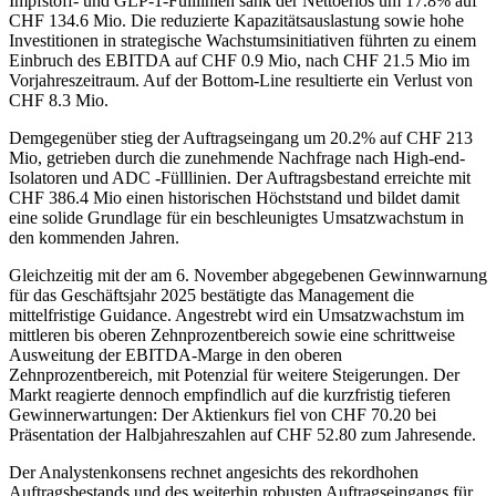
Impfstoff- und GLP-1-Fülllinien sank der Nettoerlös um 17.8% auf
CHF 134.6 Mio. Die reduzierte Kapazitätsauslastung sowie hohe
Investitionen in strategische Wachstumsinitiativen führten zu einem
Einbruch des EBITDA auf CHF 0.9 Mio, nach CHF 21.5 Mio im
Vorjahreszeitraum. Auf der Bottom-Line resultierte ein Verlust von
CHF 8.3 Mio.
Demgegenüber stieg der Auftragseingang um 20.2% auf CHF 213
Mio, getrieben durch die zunehmende Nachfrage nach High-end-
Isolatoren und ADC -Fülllinien. Der Auftragsbestand erreichte mit
CHF 386.4 Mio einen historischen Höchststand und bildet damit
eine solide Grundlage für ein beschleunigtes Umsatzwachstum in
den kommenden Jahren.
Gleichzeitig mit der am 6. November abgegebenen Gewinnwarnung
für das Geschäftsjahr 2025 bestätigte das Management die
mittelfristige Guidance. Angestrebt wird ein Umsatzwachstum im
mittleren bis oberen Zehnprozentbereich sowie eine schrittweise
Ausweitung der EBITDA-Marge in den oberen
Zehnprozentbereich, mit Potenzial für weitere Steigerungen. Der
Markt reagierte dennoch empfindlich auf die kurzfristig tieferen
Gewinnerwartungen: Der Aktienkurs fiel von CHF 70.20 bei
Präsentation der Halbjahreszahlen auf CHF 52.80 zum Jahresende.
Der Analystenkonsens rechnet angesichts des rekordhohen
Auftragsbestands und des weiterhin robusten Auftragseingangs für