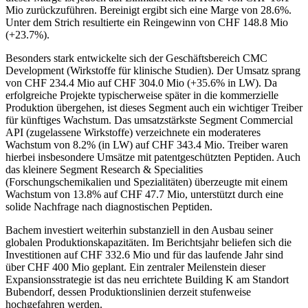
Mio zurückzuführen. Bereinigt ergibt sich eine Marge von 28.6%.
Unter dem Strich resultierte ein Reingewinn von CHF 148.8 Mio
(+23.7%).
Besonders stark entwickelte sich der Geschäftsbereich CMC
Development (Wirkstoffe für klinische Studien). Der Umsatz sprang
von CHF 234.4 Mio auf CHF 304.0 Mio (+35.6% in LW). Da
erfolgreiche Projekte typischerweise später in die kommerzielle
Produktion übergehen, ist dieses Segment auch ein wichtiger Treiber
für künftiges Wachstum. Das umsatzstärkste Segment Commercial
API (zugelassene Wirkstoffe) verzeichnete ein moderateres
Wachstum von 8.2% (in LW) auf CHF 343.4 Mio. Treiber waren
hierbei insbesondere Umsätze mit patentgeschützten Peptiden. Auch
das kleinere Segment Research & Specialities
(Forschungschemikalien und Spezialitäten) überzeugte mit einem
Wachstum von 13.8% auf CHF 47.7 Mio, unterstützt durch eine
solide Nachfrage nach diagnostischen Peptiden.
Bachem investiert weiterhin substanziell in den Ausbau seiner
globalen Produktionskapazitäten. Im Berichtsjahr beliefen sich die
Investitionen auf CHF 332.6 Mio und für das laufende Jahr sind
über CHF 400 Mio geplant. Ein zentraler Meilenstein dieser
Expansionsstrategie ist das neu errichtete Building K am Standort
Bubendorf, dessen Produktionslinien derzeit stufenweise
hochgefahren werden.