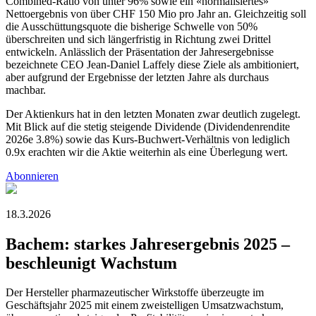
Combined-Ratio von unter 96% sowie ein «normalisiertes»
Nettoergebnis von über CHF 150 Mio pro Jahr an. Gleichzeitig soll
die Ausschüttungsquote die bisherige Schwelle von 50%
überschreiten und sich längerfristig in Richtung zwei Drittel
entwickeln. Anlässlich der Präsentation der Jahresergebnisse
bezeichnete CEO Jean-Daniel Laffely diese Ziele als ambitioniert,
aber aufgrund der Ergebnisse der letzten Jahre als durchaus
machbar.
Der Aktienkurs hat in den letzten Monaten zwar deutlich zugelegt.
Mit Blick auf die stetig steigende Dividende (Dividendenrendite
2026e 3.8%) sowie das Kurs-Buchwert-Verhältnis von lediglich
0.9x erachten wir die Aktie weiterhin als eine Überlegung wert.
Abonnieren
18.3.2026
Bachem: starkes Jahresergebnis 2025 –
beschleunigt Wachstum
Der Hersteller pharmazeutischer Wirkstoffe überzeugte im
Geschäftsjahr 2025 mit einem zweistelligen Umsatzwachstum,