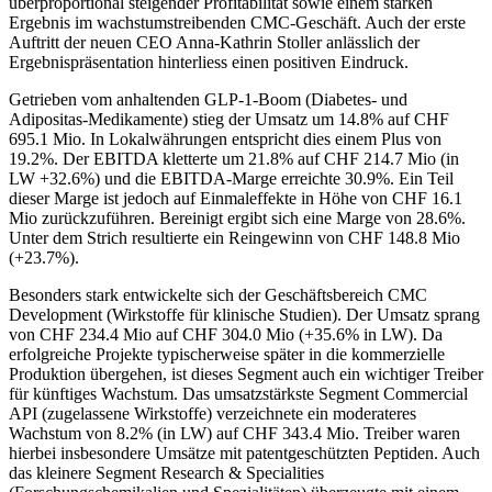
überproportional steigender Profitabilität sowie einem starken
Ergebnis im wachstumstreibenden CMC-Geschäft. Auch der erste
Auftritt der neuen CEO Anna-Kathrin Stoller anlässlich der
Ergebnispräsentation hinterliess einen positiven Eindruck.
Getrieben vom anhaltenden GLP-1-Boom (Diabetes- und
Adipositas-Medikamente) stieg der Umsatz um 14.8% auf CHF
695.1 Mio. In Lokalwährungen entspricht dies einem Plus von
19.2%. Der EBITDA kletterte um 21.8% auf CHF 214.7 Mio (in
LW +32.6%) und die EBITDA-Marge erreichte 30.9%. Ein Teil
dieser Marge ist jedoch auf Einmaleffekte in Höhe von CHF 16.1
Mio zurückzuführen. Bereinigt ergibt sich eine Marge von 28.6%.
Unter dem Strich resultierte ein Reingewinn von CHF 148.8 Mio
(+23.7%).
Besonders stark entwickelte sich der Geschäftsbereich CMC
Development (Wirkstoffe für klinische Studien). Der Umsatz sprang
von CHF 234.4 Mio auf CHF 304.0 Mio (+35.6% in LW). Da
erfolgreiche Projekte typischerweise später in die kommerzielle
Produktion übergehen, ist dieses Segment auch ein wichtiger Treiber
für künftiges Wachstum. Das umsatzstärkste Segment Commercial
API (zugelassene Wirkstoffe) verzeichnete ein moderateres
Wachstum von 8.2% (in LW) auf CHF 343.4 Mio. Treiber waren
hierbei insbesondere Umsätze mit patentgeschützten Peptiden. Auch
das kleinere Segment Research & Specialities