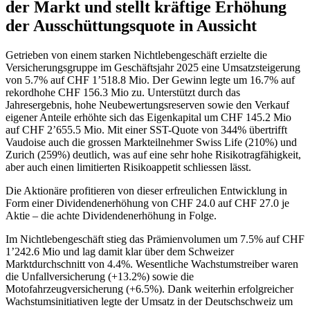
der Markt und stellt kräftige Erhöhung
der Ausschüttungsquote in Aussicht
Getrieben von einem starken Nichtlebengeschäft erzielte die
Versicherungsgruppe im Geschäftsjahr 2025 eine Umsatzsteigerung
von 5.7% auf CHF 1’518.8 Mio. Der Gewinn legte um 16.7% auf
rekordhohe CHF 156.3 Mio zu. Unterstützt durch das
Jahresergebnis, hohe Neubewertungsreserven sowie den Verkauf
eigener Anteile erhöhte sich das Eigenkapital um CHF 145.2 Mio
auf CHF 2’655.5 Mio. Mit einer SST-Quote von 344% übertrifft
Vaudoise auch die grossen Markteilnehmer Swiss Life (210%) und
Zurich (259%) deutlich, was auf eine sehr hohe Risikotragfähigkeit,
aber auch einen limitierten Risikoappetit schliessen lässt.
Die Aktionäre profitieren von dieser erfreulichen Entwicklung in
Form einer Dividendenerhöhung von CHF 24.0 auf CHF 27.0 je
Aktie – die achte Dividendenerhöhung in Folge.
Im Nichtlebengeschäft stieg das Prämienvolumen um 7.5% auf CHF
1’242.6 Mio und lag damit klar über dem Schweizer
Marktdurchschnitt von 4.4%. Wesentliche Wachstumstreiber waren
die Unfallversicherung (+13.2%) sowie die
Motofahrzeugversicherung (+6.5%). Dank weiterhin erfolgreicher
Wachstumsinitiativen legte der Umsatz in der Deutschschweiz um