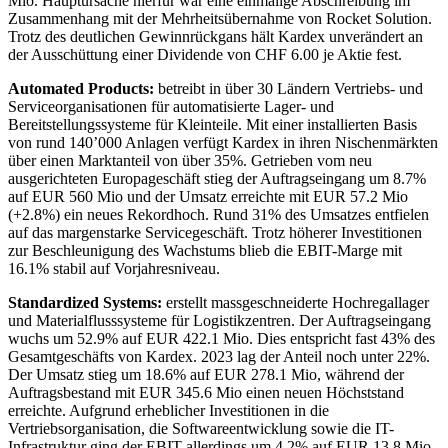
Mio. Hauptursache hierfür war eine einmalige Abschreibung im
Zusammenhang mit der Mehrheitsübernahme von Rocket Solution.
Trotz des deutlichen Gewinnrückgans hält Kardex unverändert an
der Ausschüttung einer Dividende von CHF 6.00 je Aktie fest.
Automated Products:
betreibt in über 30 Ländern Vertriebs- und
Serviceorganisationen für automatisierte Lager- und
Bereitstellungssysteme für Kleinteile. Mit einer installierten Basis
von rund 140’000 Anlagen verfügt Kardex in ihren Nischenmärkten
über einen Marktanteil von über 35%. Getrieben vom neu
ausgerichteten Europageschäft stieg der Auftragseingang um 8.7%
auf EUR 560 Mio und der Umsatz erreichte mit EUR 57.2 Mio
(+2.8%) ein neues Rekordhoch. Rund 31% des Umsatzes entfielen
auf das margenstarke Servicegeschäft. Trotz höherer Investitionen
zur Beschleunigung des Wachstums blieb die EBIT-Marge mit
16.1% stabil auf Vorjahresniveau.
Standardized Systems:
erstellt massgeschneiderte Hochregallager
und Materialflusssysteme für Logistikzentren. Der Auftragseingang
wuchs um 52.9% auf EUR 422.1 Mio. Dies entspricht fast 43% des
Gesamtgeschäfts von Kardex. 2023 lag der Anteil noch unter 22%.
Der Umsatz stieg um 18.6% auf EUR 278.1 Mio, während der
Auftragsbestand mit EUR 345.6 Mio einen neuen Höchststand
erreichte. Aufgrund erheblicher Investitionen in die
Vertriebsorganisation, die Softwareentwicklung sowie die IT-
Infrastruktur ging der EBIT allerdings um 4.2% auf EUR 13.8 Mio