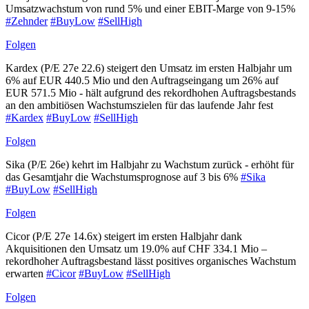
Umsatzwachstum von rund 5% und einer EBIT-Marge von 9-15%
#Zehnder
#BuyLow
#SellHigh
Folgen
Kardex (P/E 27e 22.6) steigert den Umsatz im ersten Halbjahr um
6% auf EUR 440.5 Mio und den Auftragseingang um 26% auf
EUR 571.5 Mio - hält aufgrund des rekordhohen Auftragsbestands
an den ambitiösen Wachstumszielen für das laufende Jahr fest
#Kardex
#BuyLow
#SellHigh
Folgen
Sika (P/E 26e) kehrt im Halbjahr zu Wachstum zurück - erhöht für
das Gesamtjahr die Wachstumsprognose auf 3 bis 6%
#Sika
#BuyLow
#SellHigh
Folgen
Cicor (P/E 27e 14.6x) steigert im ersten Halbjahr dank
Akquisitionen den Umsatz um 19.0% auf CHF 334.1 Mio –
rekordhoher Auftragsbestand lässt positives organisches Wachstum
erwarten
#Cicor
#BuyLow
#SellHigh
Folgen