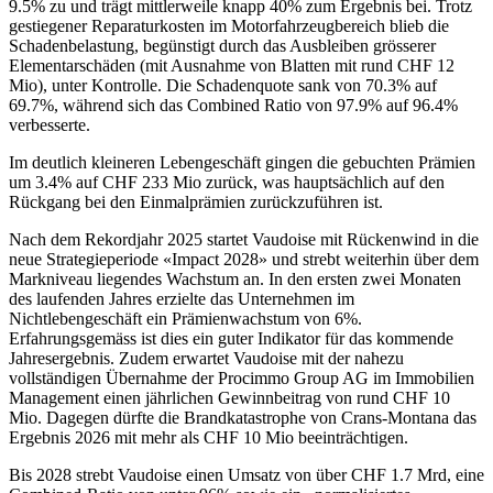
9.5% zu und trägt mittlerweile knapp 40% zum Ergebnis bei. Trotz
gestiegener Reparaturkosten im Motorfahrzeugbereich blieb die
Schadenbelastung, begünstigt durch das Ausbleiben grösserer
Elementarschäden (mit Ausnahme von Blatten mit rund CHF 12
Mio), unter Kontrolle. Die Schadenquote sank von 70.3% auf
69.7%, während sich das Combined Ratio von 97.9% auf 96.4%
verbesserte.
Im deutlich kleineren Lebengeschäft gingen die gebuchten Prämien
um 3.4% auf CHF 233 Mio zurück, was hauptsächlich auf den
Rückgang bei den Einmalprämien zurückzuführen ist.
Nach dem Rekordjahr 2025 startet Vaudoise mit Rückenwind in die
neue Strategieperiode «Impact 2028» und strebt weiterhin über dem
Markniveau liegendes Wachstum an. In den ersten zwei Monaten
des laufenden Jahres erzielte das Unternehmen im
Nichtlebengeschäft ein Prämienwachstum von 6%.
Erfahrungsgemäss ist dies ein guter Indikator für das kommende
Jahresergebnis. Zudem erwartet Vaudoise mit der nahezu
vollständigen Übernahme der Procimmo Group AG im Immobilien
Management einen jährlichen Gewinnbeitrag von rund CHF 10
Mio. Dagegen dürfte die Brandkatastrophe von Crans-Montana das
Ergebnis 2026 mit mehr als CHF 10 Mio beeinträchtigen.
Bis 2028 strebt Vaudoise einen Umsatz von über CHF 1.7 Mrd, eine