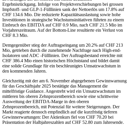
Ergebnisrückgang. Infolge von Projektverschiebungen bei grossen
Impfstoff- und GLP-1-Fülllinien sank der Nettoerlös um 17.8% auf
CHF 134.6 Mio. Die reduzierte Kapazitätsauslastung sowie hohe
Investitionen in strategische Wachstumsinitiativen führten zu einem
Einbruch des EBITDA auf CHF 0.9 Mio, nach CHF 21.5 Mio im
Vorjahreszeitraum. Auf der Bottom-Line resultierte ein Verlust von
CHF 8.3 Mio.
Demgegenüber stieg der Auftragseingang um 20.2% auf CHF 213
Mio, getrieben durch die zunehmende Nachfrage nach High-end-
Isolatoren und ADC -Fülllinien. Der Auftragsbestand erreichte mit
CHF 386.4 Mio einen historischen Höchststand und bildet damit
eine solide Grundlage für ein beschleunigtes Umsatzwachstum in
den kommenden Jahren.
Gleichzeitig mit der am 6. November abgegebenen Gewinnwarnung
für das Geschäftsjahr 2025 bestätigte das Management die
mittelfristige Guidance. Angestrebt wird ein Umsatzwachstum im
mittleren bis oberen Zehnprozentbereich sowie eine schrittweise
Ausweitung der EBITDA-Marge in den oberen
Zehnprozentbereich, mit Potenzial für weitere Steigerungen. Der
Markt reagierte dennoch empfindlich auf die kurzfristig tieferen
Gewinnerwartungen: Der Aktienkurs fiel von CHF 70.20 bei
Präsentation der Halbjahreszahlen auf CHF 52.80 zum Jahresende.