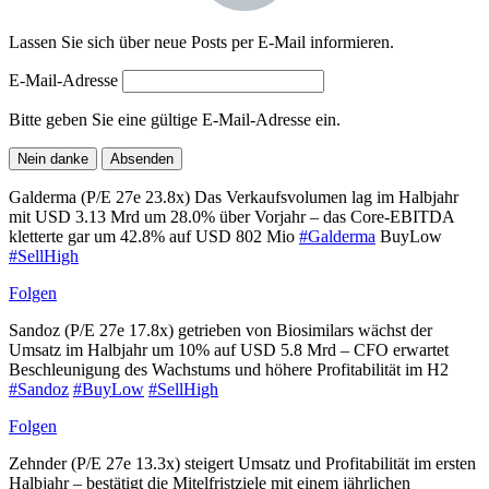
Lassen Sie sich über neue Posts per E-Mail informieren.
E-Mail-Adresse
Bitte geben Sie eine gültige E-Mail-Adresse ein.
Nein danke
Absenden
Galderma (P/E 27e 23.8x) Das Verkaufsvolumen lag im Halbjahr
mit USD 3.13 Mrd um 28.0% über Vorjahr – das Core-EBITDA
kletterte gar um 42.8% auf USD 802 Mio
#Galderma
BuyLow
#SellHigh
Folgen
Sandoz (P/E 27e 17.8x) getrieben von Biosimilars wächst der
Umsatz im Halbjahr um 10% auf USD 5.8 Mrd – CFO erwartet
Beschleunigung des Wachstums und höhere Profitabilität im H2
#Sandoz
#BuyLow
#SellHigh
Folgen
Zehnder (P/E 27e 13.3x) steigert Umsatz und Profitabilität im ersten
Halbjahr – bestätigt die Mitelfristziele mit einem jährlichen