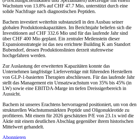
(Forschungschemikalien und Spezialitäten) überzeugte mit einem
Wachstum von 13.8% auf CHF 47.7 Mio, unterstützt durch eine
solide Nachfrage nach diagnostischen Peptiden.
Bachem investiert weiterhin substanziell in den Ausbau seiner
globalen Produktionskapazitäten. Im Berichtsjahr beliefen sich die
Investitionen auf CHF 332.6 Mio und für das laufende Jahr sind
über CHF 400 Mio geplant. Ein zentraler Meilenstein dieser
Expansionsstrategie ist das neu errichtete Building K am Standort
Bubendorf, dessen Produktionslinien derzeit stufenweise
hochgefahren werden.
Zur Auslastung der erweiterten Kapazitäten konnte das
Unternehmen langfristige Lieferverträge mit führenden Herstellern
von GLP-1-basierten Therapien abschliessen. Für das laufende Jahr
stellt das Management ein Umsatzwachstum von 35% bis 45% (in
LW) sowie eine EBITDA-Marge im tiefen Dreissigerbereich in
Aussicht.
Bachem ist unseres Erachtens hervorragend positioniert, um von den
strukturellen Wachstumsmärkten Peptide und Oligonukleotide zu
profitieren. Mit einem für 2026 geschätzten P/E von 23.1x wird die
Aktie mit einem deutlichen Abschlag gegenüber ihrem historischen
Mittelwert gehandelt.
Abonnieren