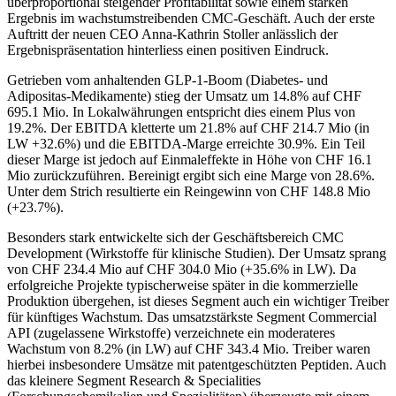
überproportional steigender Profitabilität sowie einem starken
Ergebnis im wachstumstreibenden CMC-Geschäft. Auch der erste
Auftritt der neuen CEO Anna-Kathrin Stoller anlässlich der
Ergebnispräsentation hinterliess einen positiven Eindruck.
Getrieben vom anhaltenden GLP-1-Boom (Diabetes- und
Adipositas-Medikamente) stieg der Umsatz um 14.8% auf CHF
695.1 Mio. In Lokalwährungen entspricht dies einem Plus von
19.2%. Der EBITDA kletterte um 21.8% auf CHF 214.7 Mio (in
LW +32.6%) und die EBITDA-Marge erreichte 30.9%. Ein Teil
dieser Marge ist jedoch auf Einmaleffekte in Höhe von CHF 16.1
Mio zurückzuführen. Bereinigt ergibt sich eine Marge von 28.6%.
Unter dem Strich resultierte ein Reingewinn von CHF 148.8 Mio
(+23.7%).
Besonders stark entwickelte sich der Geschäftsbereich CMC
Development (Wirkstoffe für klinische Studien). Der Umsatz sprang
von CHF 234.4 Mio auf CHF 304.0 Mio (+35.6% in LW). Da
erfolgreiche Projekte typischerweise später in die kommerzielle
Produktion übergehen, ist dieses Segment auch ein wichtiger Treiber
für künftiges Wachstum. Das umsatzstärkste Segment Commercial
API (zugelassene Wirkstoffe) verzeichnete ein moderateres
Wachstum von 8.2% (in LW) auf CHF 343.4 Mio. Treiber waren
hierbei insbesondere Umsätze mit patentgeschützten Peptiden. Auch
das kleinere Segment Research & Specialities