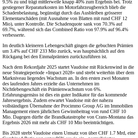
9.5% zu und trägt mittlerweile knapp 40% zum Ergebnis bei. Trotz
gestiegener Reparaturkosten im Motorfahrzeugbereich blieb die
Schadenbelastung, begünstigt durch das Ausbleiben grösserer
Elementarschäden (mit Ausnahme von Blatten mit rund CHF 12
Mio), unter Kontrolle. Die Schadenquote sank von 70.3% auf
69.7%, während sich das Combined Ratio von 97.9% auf 96.4%
verbesserte.
Im deutlich kleineren Lebengeschäft gingen die gebuchten Prämien
um 3.4% auf CHF 233 Mio zurück, was hauptsächlich auf den
Rückgang bei den Einmalprämien zurückzuführen ist.
Nach dem Rekordjahr 2025 startet Vaudoise mit Rückenwind in die
neue Strategieperiode «Impact 2028» und strebt weiterhin über dem
Markniveau liegendes Wachstum an. In den ersten zwei Monaten
des laufenden Jahres erzielte das Unternehmen im
Nichtlebengeschäft ein Prämienwachstum von 6%.
Erfahrungsgemäss ist dies ein guter Indikator für das kommende
Jahresergebnis. Zudem erwartet Vaudoise mit der nahezu
vollständigen Übernahme der Procimmo Group AG im Immobilien
Management einen jährlichen Gewinnbeitrag von rund CHF 10
Mio. Dagegen dürfte die Brandkatastrophe von Crans-Montana das
Ergebnis 2026 mit mehr als CHF 10 Mio beeinträchtigen.
Bis 2028 strebt Vaudoise einen Umsatz von über CHF 1.7 Mrd, eine