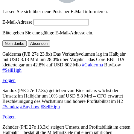
Lassen Sie sich über neue Posts per E-Mail informieren.
E-Mail-Adresse
Bitte geben Sie eine gültige E-Mail-Adresse ein.
Nein danke
Absenden
Galderma (P/E 27e 23.8x) Das Verkaufsvolumen lag im Halbjahr
mit USD 3.13 Mrd um 28.0% über Vorjahr – das Core-EBITDA
kletterte gar um 42.8% auf USD 802 Mio
#Galderma
BuyLow
#SellHigh
Folgen
Sandoz (P/E 27e 17.8x) getrieben von Biosimilars wächst der
Umsatz im Halbjahr um 10% auf USD 5.8 Mrd – CFO erwartet
Beschleunigung des Wachstums und höhere Profitabilität im H2
#Sandoz
#BuyLow
#SellHigh
Folgen
Zehnder (P/E 27e 13.3x) steigert Umsatz und Profitabilität im ersten
Halbjahr – bestätigt die Mitelfristziele mit einem jährlichen