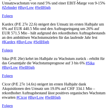
Umsatzwachstum von rund 5% und einer EBIT-Marge von 9-15%
#Zehnder
#BuyLow
#SellHigh
Folgen
Kardex (P/E 27e 22.6) steigert den Umsatz im ersten Halbjahr um
6% auf EUR 440.5 Mio und den Auftragseingang um 26% auf
EUR 571.5 Mio - hält aufgrund des rekordhohen Auftragsbestands
an den ambitiösen Wachstumszielen für das laufende Jahr fest
#Kardex
#BuyLow
#SellHigh
Folgen
Sika (P/E 26e) kehrt im Halbjahr zu Wachstum zurück - erhöht für
das Gesamtjahr die Wachstumsprognose auf 3 bis 6%
#Sika
#BuyLow
#SellHigh
Folgen
Cicor (P/E 27e 14.6x) steigert im ersten Halbjahr dank
Akquisitionen den Umsatz um 19.0% auf CHF 334.1 Mio –
rekordhoher Auftragsbestand lässt positives organisches Wachstum
erwarten
#Cicor
#BuyLow
#SellHigh
Folgen