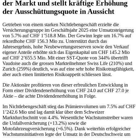
der Markt und stellt kräftige Erhöhung
der Ausschüttungsquote in Aussicht
Getrieben von einem starken Nichtlebengeschäft erzielte die
Versicherungsgruppe im Geschäftsjahr 2025 eine Umsatzsteigerung
von 5.7% auf CHF 1’518.8 Mio. Der Gewinn legte um 16.7% auf
rekordhohe CHF 156.3 Mio zu. Unterstützt durch das
Jahresergebnis, hohe Neubewertungsreserven sowie den Verkauf
eigener Anteile erhöhte sich das Eigenkapital um CHF 145.2 Mio
auf CHF 2’655.5 Mio. Mit einer SST-Quote von 344% übertrifft
Vaudoise auch die grossen Markteilnehmer Swiss Life (210%) und
Zurich (259%) deutlich, was auf eine sehr hohe Risikotragfähigkeit,
aber auch einen limitierten Risikoappetit schliessen lässt.
Die Aktionäre profitieren von dieser erfreulichen Entwicklung in
Form einer Dividendenerhöhung von CHF 24.0 auf CHF 27.0 je
Aktie – die achte Dividendenerhöhung in Folge.
Im Nichtlebengeschäft stieg das Prämienvolumen um 7.5% auf CHF
1’242.6 Mio und lag damit klar über dem Schweizer
Marktdurchschnitt von 4.4%. Wesentliche Wachstumstreiber waren
die Unfallversicherung (+13.2%) sowie die
Motofahrzeugversicherung (+6.5%). Dank weiterhin erfolgreicher
Wachstumsinitiativen legte der Umsatz in der Deutschschweiz um