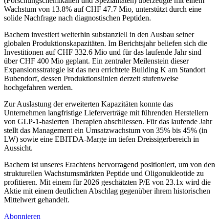
(Forschungschemikalien und Spezialitäten) überzeugte mit einem
Wachstum von 13.8% auf CHF 47.7 Mio, unterstützt durch eine
solide Nachfrage nach diagnostischen Peptiden.
Bachem investiert weiterhin substanziell in den Ausbau seiner
globalen Produktionskapazitäten. Im Berichtsjahr beliefen sich die
Investitionen auf CHF 332.6 Mio und für das laufende Jahr sind
über CHF 400 Mio geplant. Ein zentraler Meilenstein dieser
Expansionsstrategie ist das neu errichtete Building K am Standort
Bubendorf, dessen Produktionslinien derzeit stufenweise
hochgefahren werden.
Zur Auslastung der erweiterten Kapazitäten konnte das
Unternehmen langfristige Lieferverträge mit führenden Herstellern
von GLP-1-basierten Therapien abschliessen. Für das laufende Jahr
stellt das Management ein Umsatzwachstum von 35% bis 45% (in
LW) sowie eine EBITDA-Marge im tiefen Dreissigerbereich in
Aussicht.
Bachem ist unseres Erachtens hervorragend positioniert, um von den
strukturellen Wachstumsmärkten Peptide und Oligonukleotide zu
profitieren. Mit einem für 2026 geschätzten P/E von 23.1x wird die
Aktie mit einem deutlichen Abschlag gegenüber ihrem historischen
Mittelwert gehandelt.
Abonnieren