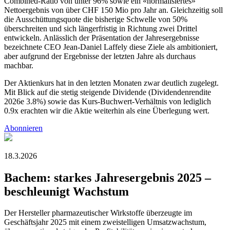
Combined-Ratio von unter 96% sowie ein «normalisiertes»
Nettoergebnis von über CHF 150 Mio pro Jahr an. Gleichzeitig soll
die Ausschüttungsquote die bisherige Schwelle von 50%
überschreiten und sich längerfristig in Richtung zwei Drittel
entwickeln. Anlässlich der Präsentation der Jahresergebnisse
bezeichnete CEO Jean-Daniel Laffely diese Ziele als ambitioniert,
aber aufgrund der Ergebnisse der letzten Jahre als durchaus
machbar.
Der Aktienkurs hat in den letzten Monaten zwar deutlich zugelegt.
Mit Blick auf die stetig steigende Dividende (Dividendenrendite
2026e 3.8%) sowie das Kurs-Buchwert-Verhältnis von lediglich
0.9x erachten wir die Aktie weiterhin als eine Überlegung wert.
Abonnieren
18.3.2026
Bachem: starkes Jahresergebnis 2025 –
beschleunigt Wachstum
Der Hersteller pharmazeutischer Wirkstoffe überzeugte im
Geschäftsjahr 2025 mit einem zweistelligen Umsatzwachstum,