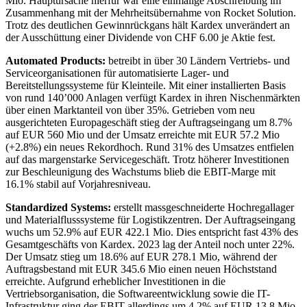
Mio. Hauptursache hierfür war eine einmalige Abschreibung im
Zusammenhang mit der Mehrheitsübernahme von Rocket Solution.
Trotz des deutlichen Gewinnrückgans hält Kardex unverändert an
der Ausschüttung einer Dividende von CHF 6.00 je Aktie fest.
Automated Products:
betreibt in über 30 Ländern Vertriebs- und
Serviceorganisationen für automatisierte Lager- und
Bereitstellungssysteme für Kleinteile. Mit einer installierten Basis
von rund 140’000 Anlagen verfügt Kardex in ihren Nischenmärkten
über einen Marktanteil von über 35%. Getrieben vom neu
ausgerichteten Europageschäft stieg der Auftragseingang um 8.7%
auf EUR 560 Mio und der Umsatz erreichte mit EUR 57.2 Mio
(+2.8%) ein neues Rekordhoch. Rund 31% des Umsatzes entfielen
auf das margenstarke Servicegeschäft. Trotz höherer Investitionen
zur Beschleunigung des Wachstums blieb die EBIT-Marge mit
16.1% stabil auf Vorjahresniveau.
Standardized Systems:
erstellt massgeschneiderte Hochregallager
und Materialflusssysteme für Logistikzentren. Der Auftragseingang
wuchs um 52.9% auf EUR 422.1 Mio. Dies entspricht fast 43% des
Gesamtgeschäfts von Kardex. 2023 lag der Anteil noch unter 22%.
Der Umsatz stieg um 18.6% auf EUR 278.1 Mio, während der
Auftragsbestand mit EUR 345.6 Mio einen neuen Höchststand
erreichte. Aufgrund erheblicher Investitionen in die
Vertriebsorganisation, die Softwareentwicklung sowie die IT-
Infrastruktur ging der EBIT allerdings um 4.2% auf EUR 13.8 Mio