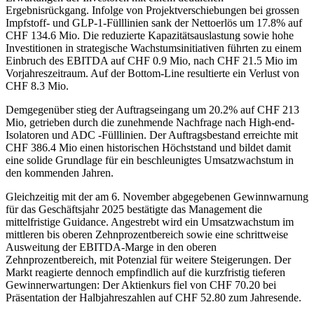
Ergebnisrückgang. Infolge von Projektverschiebungen bei grossen
Impfstoff- und GLP-1-Fülllinien sank der Nettoerlös um 17.8% auf
CHF 134.6 Mio. Die reduzierte Kapazitätsauslastung sowie hohe
Investitionen in strategische Wachstumsinitiativen führten zu einem
Einbruch des EBITDA auf CHF 0.9 Mio, nach CHF 21.5 Mio im
Vorjahreszeitraum. Auf der Bottom-Line resultierte ein Verlust von
CHF 8.3 Mio.
Demgegenüber stieg der Auftragseingang um 20.2% auf CHF 213
Mio, getrieben durch die zunehmende Nachfrage nach High-end-
Isolatoren und ADC -Fülllinien. Der Auftragsbestand erreichte mit
CHF 386.4 Mio einen historischen Höchststand und bildet damit
eine solide Grundlage für ein beschleunigtes Umsatzwachstum in
den kommenden Jahren.
Gleichzeitig mit der am 6. November abgegebenen Gewinnwarnung
für das Geschäftsjahr 2025 bestätigte das Management die
mittelfristige Guidance. Angestrebt wird ein Umsatzwachstum im
mittleren bis oberen Zehnprozentbereich sowie eine schrittweise
Ausweitung der EBITDA-Marge in den oberen
Zehnprozentbereich, mit Potenzial für weitere Steigerungen. Der
Markt reagierte dennoch empfindlich auf die kurzfristig tieferen
Gewinnerwartungen: Der Aktienkurs fiel von CHF 70.20 bei
Präsentation der Halbjahreszahlen auf CHF 52.80 zum Jahresende.