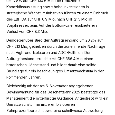
um 17.8% auf CHF 134.6 Mio. Die reduzierte
Kapazitätsauslastung sowie hohe Investitionen in
strategische Wachstumsinitiativen führten zu einem Einbruch
des EBITDA auf CHF 0.9 Mio, nach CHF 21.5 Mio im
Vorjahreszeitraum. Auf der Bottom-Line resultierte ein
Verlust von CHF 8.3 Mio.
Demgegenüber stieg der Auftragseingang um 20.2% auf
CHF 213 Mio, getrieben durch die zunehmende Nachfrage
nach High-end-Isolatoren und ADC -Fülllinien. Der
Auftragsbestand erreichte mit CHF 386.4 Mio einen
historischen Höchststand und bildet damit eine solide
Grundlage für ein beschleunigtes Umsatzwachstum in den
kommenden Jahren.
Gleichzeitig mit der am 6. November abgegebenen
Gewinnwarnung für das Geschäftsjahr 2025 bestätigte das
Management die mittelfristige Guidance. Angestrebt wird ein
Umsatzwachstum im mittleren bis oberen
Zehnprozentbereich sowie eine schrittweise Ausweitung