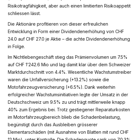
Risikotragfähigkeit, aber auch einen limitierten Risikoappetit
schliessen lässt.
Die Aktionäre profitieren von dieser erfreulichen
Entwicklung in Form einer Dividendenerhöhung von CHF
24.0 auf CHF 27.0 je Aktie – die achte Dividendenerhöhung
in Folge.
Im Nichtlebengeschäft stieg das Prämienvolumen um 7.5%
auf CHF 1’242.6 Mio und lag damit klar über dem Schweizer
Marktdurchschnitt von 4.4%. Wesentliche Wachstumstreiber
waren die Unfallversicherung (+13.2%) sowie die
Motofahrzeugversicherung (+6.5%). Dank weiterhin
erfolgreicher Wachstumsinitiativen legte der Umsatz in der
Deutschschweiz um 9.5% zu und trägt mittlerweile knapp
40% zum Ergebnis bei. Trotz gestiegener Reparaturkosten
im Motorfahrzeugbereich blieb die Schadenbelastung,
begünstigt durch das Ausbleiben grösserer
Elementarschäden (mit Ausnahme von Blatten mit rund CHF
12 Mio), unter Kontrolle. Die Schadenquote sank von 70.3%