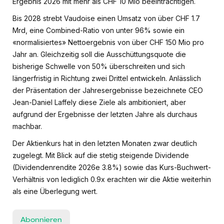
Ergebnis 2026 mit mehr als CHF 10 Mio beeinträchtigen.
Bis 2028 strebt Vaudoise einen Umsatz von über CHF 1.7
Mrd, eine Combined-Ratio von unter 96% sowie ein
«normalisiertes» Nettoergebnis von über CHF 150 Mio pro
Jahr an. Gleichzeitig soll die Ausschüttungsquote die
bisherige Schwelle von 50% überschreiten und sich
längerfristig in Richtung zwei Drittel entwickeln. Anlässlich
der Präsentation der Jahresergebnisse bezeichnete CEO
Jean-Daniel Laffely diese Ziele als ambitioniert, aber
aufgrund der Ergebnisse der letzten Jahre als durchaus
machbar.
Der Aktienkurs hat in den letzten Monaten zwar deutlich
zugelegt. Mit Blick auf die stetig steigende Dividende
(Dividendenrendite 2026e 3.8%) sowie das Kurs-Buchwert-
Verhältnis von lediglich 0.9x erachten wir die Aktie weiterhin
als eine Überlegung wert.
Abonnieren