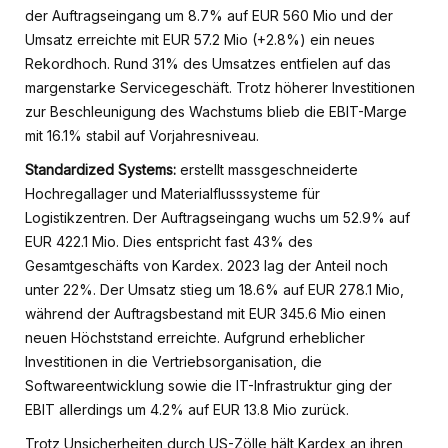
der Auftragseingang um 8.7% auf EUR 560 Mio und der
Umsatz erreichte mit EUR 57.2 Mio (+2.8%) ein neues
Rekordhoch. Rund 31% des Umsatzes entfielen auf das
margenstarke Servicegeschäft. Trotz höherer Investitionen
zur Beschleunigung des Wachstums blieb die EBIT-Marge
mit 16.1% stabil auf Vorjahresniveau.
Standardized Systems:
erstellt massgeschneiderte
Hochregallager und Materialflusssysteme für
Logistikzentren. Der Auftragseingang wuchs um 52.9% auf
EUR 422.1 Mio. Dies entspricht fast 43% des
Gesamtgeschäfts von Kardex. 2023 lag der Anteil noch
unter 22%. Der Umsatz stieg um 18.6% auf EUR 278.1 Mio,
während der Auftragsbestand mit EUR 345.6 Mio einen
neuen Höchststand erreichte. Aufgrund erheblicher
Investitionen in die Vertriebsorganisation, die
Softwareentwicklung sowie die IT-Infrastruktur ging der
EBIT allerdings um 4.2% auf EUR 13.8 Mio zurück.
Trotz Unsicherheiten durch US-Zölle hält Kardex an ihren