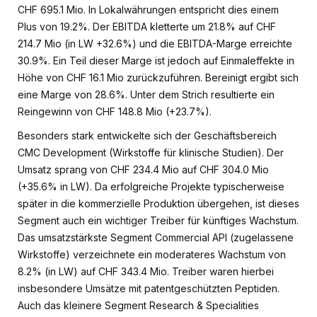
CHF 695.1 Mio. In Lokalwährungen entspricht dies einem
Plus von 19.2%. Der EBITDA kletterte um 21.8% auf CHF
214.7 Mio (in LW +32.6%) und die EBITDA-Marge erreichte
30.9%. Ein Teil dieser Marge ist jedoch auf Einmaleffekte in
Höhe von CHF 16.1 Mio zurückzuführen. Bereinigt ergibt sich
eine Marge von 28.6%. Unter dem Strich resultierte ein
Reingewinn von CHF 148.8 Mio (+23.7%).
Besonders stark entwickelte sich der Geschäftsbereich
CMC Development (Wirkstoffe für klinische Studien). Der
Umsatz sprang von CHF 234.4 Mio auf CHF 304.0 Mio
(+35.6% in LW). Da erfolgreiche Projekte typischerweise
später in die kommerzielle Produktion übergehen, ist dieses
Segment auch ein wichtiger Treiber für künftiges Wachstum.
Das umsatzstärkste Segment Commercial API (zugelassene
Wirkstoffe) verzeichnete ein moderateres Wachstum von
8.2% (in LW) auf CHF 343.4 Mio. Treiber waren hierbei
insbesondere Umsätze mit patentgeschützten Peptiden.
Auch das kleinere Segment Research & Specialities