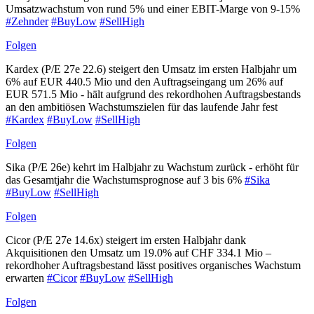
Umsatzwachstum von rund 5% und einer EBIT-Marge von 9-15%
#Zehnder
#BuyLow
#SellHigh
Folgen
Kardex (P/E 27e 22.6) steigert den Umsatz im ersten Halbjahr um
6% auf EUR 440.5 Mio und den Auftragseingang um 26% auf
EUR 571.5 Mio - hält aufgrund des rekordhohen Auftragsbestands
an den ambitiösen Wachstumszielen für das laufende Jahr fest
#Kardex
#BuyLow
#SellHigh
Folgen
Sika (P/E 26e) kehrt im Halbjahr zu Wachstum zurück - erhöht für
das Gesamtjahr die Wachstumsprognose auf 3 bis 6%
#Sika
#BuyLow
#SellHigh
Folgen
Cicor (P/E 27e 14.6x) steigert im ersten Halbjahr dank
Akquisitionen den Umsatz um 19.0% auf CHF 334.1 Mio –
rekordhoher Auftragsbestand lässt positives organisches Wachstum
erwarten
#Cicor
#BuyLow
#SellHigh
Folgen