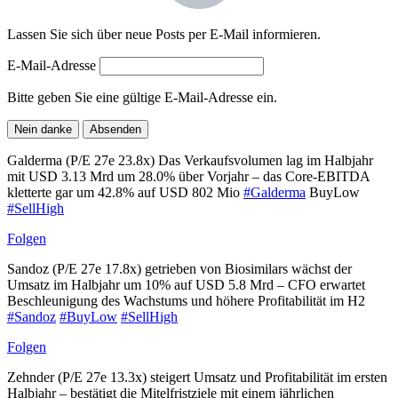
Lassen Sie sich über neue Posts per E-Mail informieren.
E-Mail-Adresse
Bitte geben Sie eine gültige E-Mail-Adresse ein.
Nein danke
Absenden
Galderma (P/E 27e 23.8x) Das Verkaufsvolumen lag im Halbjahr
mit USD 3.13 Mrd um 28.0% über Vorjahr – das Core-EBITDA
kletterte gar um 42.8% auf USD 802 Mio
#Galderma
BuyLow
#SellHigh
Folgen
Sandoz (P/E 27e 17.8x) getrieben von Biosimilars wächst der
Umsatz im Halbjahr um 10% auf USD 5.8 Mrd – CFO erwartet
Beschleunigung des Wachstums und höhere Profitabilität im H2
#Sandoz
#BuyLow
#SellHigh
Folgen
Zehnder (P/E 27e 13.3x) steigert Umsatz und Profitabilität im ersten
Halbjahr – bestätigt die Mitelfristziele mit einem jährlichen