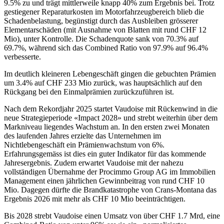
9.5% zu und trägt mittlerweile knapp 40% zum Ergebnis bei. Trotz
gestiegener Reparaturkosten im Motorfahrzeugbereich blieb die
Schadenbelastung, begünstigt durch das Ausbleiben grösserer
Elementarschäden (mit Ausnahme von Blatten mit rund CHF 12
Mio), unter Kontrolle. Die Schadenquote sank von 70.3% auf
69.7%, während sich das Combined Ratio von 97.9% auf 96.4%
verbesserte.
Im deutlich kleineren Lebengeschäft gingen die gebuchten Prämien
um 3.4% auf CHF 233 Mio zurück, was hauptsächlich auf den
Rückgang bei den Einmalprämien zurückzuführen ist.
Nach dem Rekordjahr 2025 startet Vaudoise mit Rückenwind in die
neue Strategieperiode «Impact 2028» und strebt weiterhin über dem
Markniveau liegendes Wachstum an. In den ersten zwei Monaten
des laufenden Jahres erzielte das Unternehmen im
Nichtlebengeschäft ein Prämienwachstum von 6%.
Erfahrungsgemäss ist dies ein guter Indikator für das kommende
Jahresergebnis. Zudem erwartet Vaudoise mit der nahezu
vollständigen Übernahme der Procimmo Group AG im Immobilien
Management einen jährlichen Gewinnbeitrag von rund CHF 10
Mio. Dagegen dürfte die Brandkatastrophe von Crans-Montana das
Ergebnis 2026 mit mehr als CHF 10 Mio beeinträchtigen.
Bis 2028 strebt Vaudoise einen Umsatz von über CHF 1.7 Mrd, eine