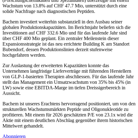
(Forschungschemikalien und Spezialitäten) überzeugte mit einem
Wachstum von 13.8% auf CHF 47.7 Mio, unterstützt durch eine
solide Nachfrage nach diagnostischen Peptiden.
Bachem investiert weiterhin substanziell in den Ausbau seiner
globalen Produktionskapazitäten. Im Berichtsjahr beliefen sich die
Investitionen auf CHF 332.6 Mio und für das laufende Jahr sind
über CHF 400 Mio geplant. Ein zentraler Meilenstein dieser
Expansionsstrategie ist das neu errichtete Building K am Standort
Bubendorf, dessen Produktionslinien derzeit stufenweise
hochgefahren werden.
Zur Auslastung der erweiterten Kapazitäten konnte das
Unternehmen langfristige Lieferverträge mit führenden Herstellern
von GLP-1-basierten Therapien abschliessen. Für das laufende Jahr
stellt das Management ein Umsatzwachstum von 35% bis 45% (in
LW) sowie eine EBITDA-Marge im tiefen Dreissigerbereich in
Aussicht.
Bachem ist unseres Erachtens hervorragend positioniert, um von den
strukturellen Wachstumsmärkten Peptide und Oligonukleotide zu
profitieren. Mit einem für 2026 geschätzten P/E von 23.1x wird die
Aktie mit einem deutlichen Abschlag gegenüber ihrem historischen
Mittelwert gehandelt.
Abonnieren