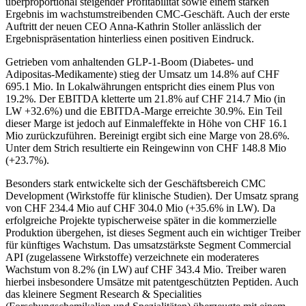
überproportional steigender Profitabilität sowie einem starken
Ergebnis im wachstumstreibenden CMC-Geschäft. Auch der erste
Auftritt der neuen CEO Anna-Kathrin Stoller anlässlich der
Ergebnispräsentation hinterliess einen positiven Eindruck.
Getrieben vom anhaltenden GLP-1-Boom (Diabetes- und
Adipositas-Medikamente) stieg der Umsatz um 14.8% auf CHF
695.1 Mio. In Lokalwährungen entspricht dies einem Plus von
19.2%. Der EBITDA kletterte um 21.8% auf CHF 214.7 Mio (in
LW +32.6%) und die EBITDA-Marge erreichte 30.9%. Ein Teil
dieser Marge ist jedoch auf Einmaleffekte in Höhe von CHF 16.1
Mio zurückzuführen. Bereinigt ergibt sich eine Marge von 28.6%.
Unter dem Strich resultierte ein Reingewinn von CHF 148.8 Mio
(+23.7%).
Besonders stark entwickelte sich der Geschäftsbereich CMC
Development (Wirkstoffe für klinische Studien). Der Umsatz sprang
von CHF 234.4 Mio auf CHF 304.0 Mio (+35.6% in LW). Da
erfolgreiche Projekte typischerweise später in die kommerzielle
Produktion übergehen, ist dieses Segment auch ein wichtiger Treiber
für künftiges Wachstum. Das umsatzstärkste Segment Commercial
API (zugelassene Wirkstoffe) verzeichnete ein moderateres
Wachstum von 8.2% (in LW) auf CHF 343.4 Mio. Treiber waren
hierbei insbesondere Umsätze mit patentgeschützten Peptiden. Auch
das kleinere Segment Research & Specialities