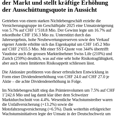
der Markt und stellt kräftige Erhöhung
der Ausschüttungsquote in Aussicht
Getrieben von einem starken Nichtlebengeschäft erzielte die
Versicherungsgruppe im Geschäftsjahr 2025 eine Umsatzsteigerung
von 5.7% auf CHF 1’518.8 Mio. Der Gewinn legte um 16.7% auf
rekordhohe CHF 156.3 Mio zu. Unterstützt durch das
Jahresergebnis, hohe Neubewertungsreserven sowie den Verkauf
eigener Anteile erhöhte sich das Eigenkapital um CHF 145.2 Mio
auf CHF 2’655.5 Mio. Mit einer SST-Quote von 344% übertrifft
Vaudoise auch die grossen Markteilnehmer Swiss Life (210%) und
Zurich (259%) deutlich, was auf eine sehr hohe Risikotragfähigkeit,
aber auch einen limitierten Risikoappetit schliessen lässt.
Die Aktionäre profitieren von dieser erfreulichen Entwicklung in
Form einer Dividendenerhöhung von CHF 24.0 auf CHF 27.0 je
Aktie – die achte Dividendenerhöhung in Folge.
Im Nichtlebengeschäft stieg das Prämienvolumen um 7.5% auf CHF
1’242.6 Mio und lag damit klar über dem Schweizer
Marktdurchschnitt von 4.4%. Wesentliche Wachstumstreiber waren
die Unfallversicherung (+13.2%) sowie die
Motofahrzeugversicherung (+6.5%). Dank weiterhin erfolgreicher
Wachstumsinitiativen legte der Umsatz in der Deutschschweiz um