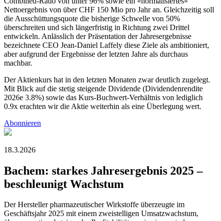
Combined-Ratio von unter 96% sowie ein «normalisiertes»
Nettoergebnis von über CHF 150 Mio pro Jahr an. Gleichzeitig soll
die Ausschüttungsquote die bisherige Schwelle von 50%
überschreiten und sich längerfristig in Richtung zwei Drittel
entwickeln. Anlässlich der Präsentation der Jahresergebnisse
bezeichnete CEO Jean-Daniel Laffely diese Ziele als ambitioniert,
aber aufgrund der Ergebnisse der letzten Jahre als durchaus
machbar.
Der Aktienkurs hat in den letzten Monaten zwar deutlich zugelegt.
Mit Blick auf die stetig steigende Dividende (Dividendenrendite
2026e 3.8%) sowie das Kurs-Buchwert-Verhältnis von lediglich
0.9x erachten wir die Aktie weiterhin als eine Überlegung wert.
Abonnieren
18.3.2026
Bachem: starkes Jahresergebnis 2025 –
beschleunigt Wachstum
Der Hersteller pharmazeutischer Wirkstoffe überzeugte im
Geschäftsjahr 2025 mit einem zweistelligen Umsatzwachstum,