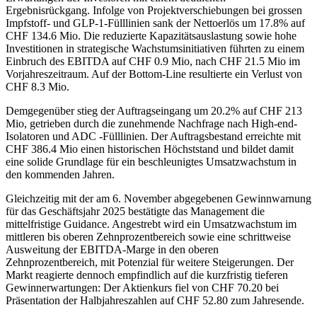
Ergebnisrückgang. Infolge von Projektverschiebungen bei grossen
Impfstoff- und GLP-1-Fülllinien sank der Nettoerlös um 17.8% auf
CHF 134.6 Mio. Die reduzierte Kapazitätsauslastung sowie hohe
Investitionen in strategische Wachstumsinitiativen führten zu einem
Einbruch des EBITDA auf CHF 0.9 Mio, nach CHF 21.5 Mio im
Vorjahreszeitraum. Auf der Bottom-Line resultierte ein Verlust von
CHF 8.3 Mio.
Demgegenüber stieg der Auftragseingang um 20.2% auf CHF 213
Mio, getrieben durch die zunehmende Nachfrage nach High-end-
Isolatoren und ADC -Fülllinien. Der Auftragsbestand erreichte mit
CHF 386.4 Mio einen historischen Höchststand und bildet damit
eine solide Grundlage für ein beschleunigtes Umsatzwachstum in
den kommenden Jahren.
Gleichzeitig mit der am 6. November abgegebenen Gewinnwarnung
für das Geschäftsjahr 2025 bestätigte das Management die
mittelfristige Guidance. Angestrebt wird ein Umsatzwachstum im
mittleren bis oberen Zehnprozentbereich sowie eine schrittweise
Ausweitung der EBITDA-Marge in den oberen
Zehnprozentbereich, mit Potenzial für weitere Steigerungen. Der
Markt reagierte dennoch empfindlich auf die kurzfristig tieferen
Gewinnerwartungen: Der Aktienkurs fiel von CHF 70.20 bei
Präsentation der Halbjahreszahlen auf CHF 52.80 zum Jahresende.