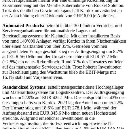
Mio. Hauptursache hierfür war eine einmalige Abschreibung im
Zusammenhang mit der Mehrheitsübernahme von Rocket Solution.
Trotz des deutlichen Gewinnrückgans hält Kardex unverändert an
der Ausschüttung einer Dividende von CHF 6.00 je Aktie fest.
Automated Products:
betreibt in über 30 Ländern Vertriebs- und
Serviceorganisationen für automatisierte Lager- und
Bereitstellungssysteme für Kleinteile. Mit einer installierten Basis
von rund 140’000 Anlagen verfügt Kardex in ihren Nischenmärkten
über einen Marktanteil von über 35%. Getrieben vom neu
ausgerichteten Europageschäft stieg der Auftragseingang um 8.7%
auf EUR 560 Mio und der Umsatz erreichte mit EUR 57.2 Mio
(+2.8%) ein neues Rekordhoch. Rund 31% des Umsatzes entfielen
auf das margenstarke Servicegeschäft. Trotz höherer Investitionen
zur Beschleunigung des Wachstums blieb die EBIT-Marge mit
16.1% stabil auf Vorjahresniveau.
Standardized Systems:
erstellt massgeschneiderte Hochregallager
und Materialflusssysteme für Logistikzentren. Der Auftragseingang
wuchs um 52.9% auf EUR 422.1 Mio. Dies entspricht fast 43% des
Gesamtgeschäfts von Kardex. 2023 lag der Anteil noch unter 22%.
Der Umsatz stieg um 18.6% auf EUR 278.1 Mio, während der
Auftragsbestand mit EUR 345.6 Mio einen neuen Höchststand
erreichte. Aufgrund erheblicher Investitionen in die
Vertriebsorganisation, die Softwareentwicklung sowie die IT-
Infrastruktur ging der EBIT allerdings um 4.2% auf EUR 13.8 Mio