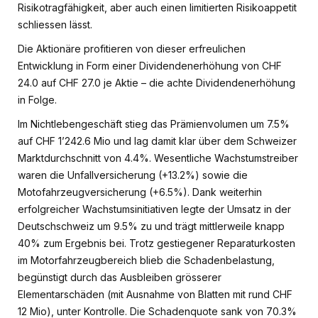
Risikotragfähigkeit, aber auch einen limitierten Risikoappetit
schliessen lässt.
Die Aktionäre profitieren von dieser erfreulichen
Entwicklung in Form einer Dividendenerhöhung von CHF
24.0 auf CHF 27.0 je Aktie – die achte Dividendenerhöhung
in Folge.
Im Nichtlebengeschäft stieg das Prämienvolumen um 7.5%
auf CHF 1’242.6 Mio und lag damit klar über dem Schweizer
Marktdurchschnitt von 4.4%. Wesentliche Wachstumstreiber
waren die Unfallversicherung (+13.2%) sowie die
Motofahrzeugversicherung (+6.5%). Dank weiterhin
erfolgreicher Wachstumsinitiativen legte der Umsatz in der
Deutschschweiz um 9.5% zu und trägt mittlerweile knapp
40% zum Ergebnis bei. Trotz gestiegener Reparaturkosten
im Motorfahrzeugbereich blieb die Schadenbelastung,
begünstigt durch das Ausbleiben grösserer
Elementarschäden (mit Ausnahme von Blatten mit rund CHF
12 Mio), unter Kontrolle. Die Schadenquote sank von 70.3%