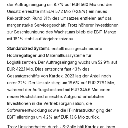
der Auftragseingang um 8.7% auf EUR 560 Mio und der
Umsatz erreichte mit EUR 57.2 Mio (+2.8%) ein neues
Rekordhoch. Rund 31% des Umsatzes entfielen auf das
margenstarke Servicegeschäft. Trotz höherer Investitionen
zur Beschleunigung des Wachstums blieb die EBIT-Marge
mit 16.1% stabil auf Vorjahresniveau.
Standardized Systems:
erstellt massgeschneiderte
Hochregallager und Materialflusssysteme für
Logistikzentren. Der Auftragseingang wuchs um 52.9% auf
EUR 422.1 Mio. Dies entspricht fast 43% des
Gesamtgeschäfts von Kardex. 2023 lag der Anteil noch
unter 22%. Der Umsatz stieg um 18.6% auf EUR 278.1 Mio,
während der Auftragsbestand mit EUR 345.6 Mio einen
neuen Höchststand erreichte. Aufgrund erheblicher
Investitionen in die Vertriebsorganisation, die
Softwareentwicklung sowie die IT-Infrastruktur ging der
EBIT allerdings um 4.2% auf EUR 13.8 Mio zurück.
Trotz Unsicherheiten durch US-Zölle hält Kardex an ihren