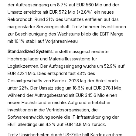
der Auftragseingang um 8.7% auf EUR 560 Mio und der
Umsatz erreichte mit EUR 57.2 Mio (+2.8%) ein neues
Rekordhoch. Rund 31% des Umsatzes entfielen auf das
margenstarke Servicegeschäft. Trotz höherer Investitionen
zur Beschleunigung des Wachstums blieb die EBIT-Marge
mit 16.1% stabil auf Vorjahresniveau.
Standardized Systems:
erstellt massgeschneiderte
Hochregallager und Materialflusssysteme für
Logistikzentren. Der Auftragseingang wuchs um 52.9% auf
EUR 422.1 Mio. Dies entspricht fast 43% des
Gesamtgeschäfts von Kardex. 2023 lag der Anteil noch
unter 22%. Der Umsatz stieg um 18.6% auf EUR 278.1 Mio,
während der Auftragsbestand mit EUR 345.6 Mio einen
neuen Höchststand erreichte. Aufgrund erheblicher
Investitionen in die Vertriebsorganisation, die
Softwareentwicklung sowie die IT-Infrastruktur ging der
EBIT allerdings um 4.2% auf EUR 13.8 Mio zurück.
Trotz Unsicherheiten durch US-Zölle hält Kardex an ihren