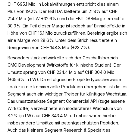
CHF 695.1 Mio. In Lokalwährungen entspricht dies einem
Plus von 19.2%. Der EBITDA kletterte um 21.8% auf CHF
214.7 Mio (in LW +32.6%) und die EBITDA-Marge erreichte
30.9%. Ein Teil dieser Marge ist jedoch auf Einmaleffekte in
Höhe von CHF 16.1 Mio zurückzuführen. Bereinigt ergibt sich
eine Marge von 28.6%. Unter dem Strich resultierte ein
Reingewinn von CHF 148.8 Mio (+23.7%).
Besonders stark entwickelte sich der Geschäftsbereich
CMC Development (Wirkstoffe für klinische Studien). Der
Umsatz sprang von CHF 234.4 Mio auf CHF 304.0 Mio
(+35.6% in LW). Da erfolgreiche Projekte typischerweise
später in die kommerzielle Produktion übergehen, ist dieses
Segment auch ein wichtiger Treiber für künftiges Wachstum.
Das umsatzstärkste Segment Commercial API (zugelassene
Wirkstoffe) verzeichnete ein moderateres Wachstum von
8.2% (in LW) auf CHF 343.4 Mio. Treiber waren hierbei
insbesondere Umsätze mit patentgeschützten Peptiden.
Auch das kleinere Segment Research & Specialities