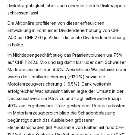
Risikotragfähigkeit, aber auch einen limitierten Risikoappetit
schliessen lässt.
Die Aktionäre profitieren von dieser erfreulichen
Entwicklung in Form einer Dividendenerhöhung von CHF
24.0 auf CHF 27.0 je Aktie – die achte Dividendenerhöhung
in Folge.
Im Nichtlebengeschäft stieg das Prämienvolumen um 7.5%
auf CHF 1’242.6 Mio und lag damit klar über dem Schweizer
Marktdurchschnitt von 4.4%. Wesentliche Wachstumstreiber
waren die Unfallversicherung (+13.2%) sowie die
Motofahrzeugversicherung (+6.5%). Dank weiterhin
erfolgreicher Wachstumsinitiativen legte der Umsatz in der
Deutschschweiz um 9.5% zu und trägt mittlerweile knapp
40% zum Ergebnis bei. Trotz gestiegener Reparaturkosten
im Motorfahrzeugbereich blieb die Schadenbelastung,
begünstigt durch das Ausbleiben grösserer
Elementarschäden (mit Ausnahme von Blatten mit rund CHF
12 Mio), unter Kontrolle. Die Schadenquote sank von 70.3%