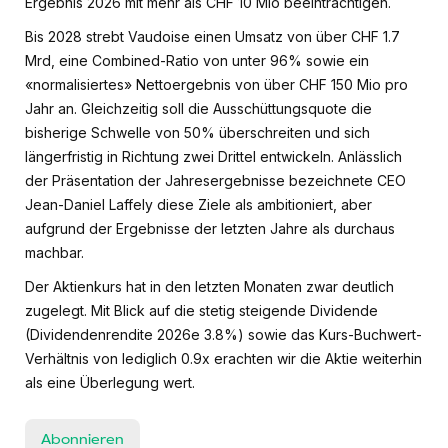
Ergebnis 2026 mit mehr als CHF 10 Mio beeinträchtigen.
Bis 2028 strebt Vaudoise einen Umsatz von über CHF 1.7
Mrd, eine Combined-Ratio von unter 96% sowie ein
«normalisiertes» Nettoergebnis von über CHF 150 Mio pro
Jahr an. Gleichzeitig soll die Ausschüttungsquote die
bisherige Schwelle von 50% überschreiten und sich
längerfristig in Richtung zwei Drittel entwickeln. Anlässlich
der Präsentation der Jahresergebnisse bezeichnete CEO
Jean-Daniel Laffely diese Ziele als ambitioniert, aber
aufgrund der Ergebnisse der letzten Jahre als durchaus
machbar.
Der Aktienkurs hat in den letzten Monaten zwar deutlich
zugelegt. Mit Blick auf die stetig steigende Dividende
(Dividendenrendite 2026e 3.8%) sowie das Kurs-Buchwert-
Verhältnis von lediglich 0.9x erachten wir die Aktie weiterhin
als eine Überlegung wert.
Abonnieren