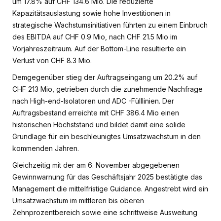
um 17.8% auf CHF 134.6 Mio. Die reduzierte
Kapazitätsauslastung sowie hohe Investitionen in
strategische Wachstumsinitiativen führten zu einem Einbruch
des EBITDA auf CHF 0.9 Mio, nach CHF 21.5 Mio im
Vorjahreszeitraum. Auf der Bottom-Line resultierte ein
Verlust von CHF 8.3 Mio.
Demgegenüber stieg der Auftragseingang um 20.2% auf
CHF 213 Mio, getrieben durch die zunehmende Nachfrage
nach High-end-Isolatoren und ADC -Fülllinien. Der
Auftragsbestand erreichte mit CHF 386.4 Mio einen
historischen Höchststand und bildet damit eine solide
Grundlage für ein beschleunigtes Umsatzwachstum in den
kommenden Jahren.
Gleichzeitig mit der am 6. November abgegebenen
Gewinnwarnung für das Geschäftsjahr 2025 bestätigte das
Management die mittelfristige Guidance. Angestrebt wird ein
Umsatzwachstum im mittleren bis oberen
Zehnprozentbereich sowie eine schrittweise Ausweitung