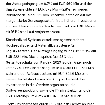
der Auftragseingang um 8.7% auf EUR 560 Mio und der
Umsatz erreichte mit EUR 57.2 Mio (+2.8%) ein neues
Rekordhoch. Rund 31% des Umsatzes entfielen auf das
margenstarke Servicegeschäft. Trotz höherer Investitionen
zur Beschleunigung des Wachstums blieb die EBIT-Marge
mit 16.1% stabil auf Vorjahresniveau.
Standardized Systems:
erstellt massgeschneiderte
Hochregallager und Materialflusssysteme für
Logistikzentren. Der Auftragseingang wuchs um 52.9% auf
EUR 422.1 Mio. Dies entspricht fast 43% des
Gesamtgeschäfts von Kardex. 2023 lag der Anteil noch
unter 22%. Der Umsatz stieg um 18.6% auf EUR 278.1 Mio,
während der Auftragsbestand mit EUR 345.6 Mio einen
neuen Höchststand erreichte. Aufgrund erheblicher
Investitionen in die Vertriebsorganisation, die
Softwareentwicklung sowie die IT-Infrastruktur ging der
EBIT allerdings um 4.2% auf EUR 13.8 Mio zurück.
Trotz Unsicherheiten durch US-Zölle hält Kardex an ihren