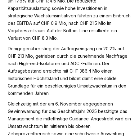
um 17.8% auf CHF 134.6 Mio. Die reduzierte
Kapazitätsauslastung sowie hohe Investitionen in
strategische Wachstumsinitiativen führten zu einem Einbruch
des EBITDA auf CHF 0.9 Mio, nach CHF 21.5 Mio im
Vorjahreszeitraum. Auf der Bottom-Line resultierte ein
Verlust von CHF 8.3 Mio.
Demgegenüber stieg der Auftragseingang um 20.2% auf
CHF 213 Mio, getrieben durch die zunehmende Nachfrage
nach High-end-Isolatoren und ADC -Fülllinien. Der
Auftragsbestand erreichte mit CHF 386.4 Mio einen
historischen Höchststand und bildet damit eine solide
Grundlage für ein beschleunigtes Umsatzwachstum in den
kommenden Jahren.
Gleichzeitig mit der am 6. November abgegebenen
Gewinnwarnung für das Geschäftsjahr 2025 bestätigte das
Management die mittelfristige Guidance. Angestrebt wird ein
Umsatzwachstum im mittleren bis oberen
Zehnprozentbereich sowie eine schrittweise Ausweitung