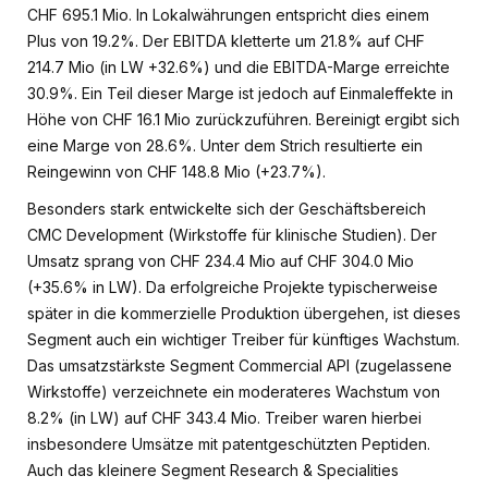
CHF 695.1 Mio. In Lokalwährungen entspricht dies einem
Plus von 19.2%. Der EBITDA kletterte um 21.8% auf CHF
214.7 Mio (in LW +32.6%) und die EBITDA-Marge erreichte
30.9%. Ein Teil dieser Marge ist jedoch auf Einmaleffekte in
Höhe von CHF 16.1 Mio zurückzuführen. Bereinigt ergibt sich
eine Marge von 28.6%. Unter dem Strich resultierte ein
Reingewinn von CHF 148.8 Mio (+23.7%).
Besonders stark entwickelte sich der Geschäftsbereich
CMC Development (Wirkstoffe für klinische Studien). Der
Umsatz sprang von CHF 234.4 Mio auf CHF 304.0 Mio
(+35.6% in LW). Da erfolgreiche Projekte typischerweise
später in die kommerzielle Produktion übergehen, ist dieses
Segment auch ein wichtiger Treiber für künftiges Wachstum.
Das umsatzstärkste Segment Commercial API (zugelassene
Wirkstoffe) verzeichnete ein moderateres Wachstum von
8.2% (in LW) auf CHF 343.4 Mio. Treiber waren hierbei
insbesondere Umsätze mit patentgeschützten Peptiden.
Auch das kleinere Segment Research & Specialities