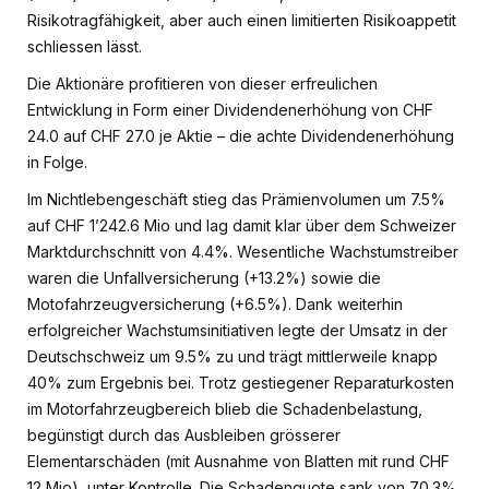
Risikotragfähigkeit, aber auch einen limitierten Risikoappetit
schliessen lässt.
Die Aktionäre profitieren von dieser erfreulichen
Entwicklung in Form einer Dividendenerhöhung von CHF
24.0 auf CHF 27.0 je Aktie – die achte Dividendenerhöhung
in Folge.
Im Nichtlebengeschäft stieg das Prämienvolumen um 7.5%
auf CHF 1’242.6 Mio und lag damit klar über dem Schweizer
Marktdurchschnitt von 4.4%. Wesentliche Wachstumstreiber
waren die Unfallversicherung (+13.2%) sowie die
Motofahrzeugversicherung (+6.5%). Dank weiterhin
erfolgreicher Wachstumsinitiativen legte der Umsatz in der
Deutschschweiz um 9.5% zu und trägt mittlerweile knapp
40% zum Ergebnis bei. Trotz gestiegener Reparaturkosten
im Motorfahrzeugbereich blieb die Schadenbelastung,
begünstigt durch das Ausbleiben grösserer
Elementarschäden (mit Ausnahme von Blatten mit rund CHF
12 Mio), unter Kontrolle. Die Schadenquote sank von 70.3%