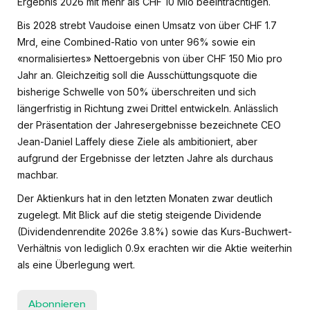
Ergebnis 2026 mit mehr als CHF 10 Mio beeinträchtigen.
Bis 2028 strebt Vaudoise einen Umsatz von über CHF 1.7
Mrd, eine Combined-Ratio von unter 96% sowie ein
«normalisiertes» Nettoergebnis von über CHF 150 Mio pro
Jahr an. Gleichzeitig soll die Ausschüttungsquote die
bisherige Schwelle von 50% überschreiten und sich
längerfristig in Richtung zwei Drittel entwickeln. Anlässlich
der Präsentation der Jahresergebnisse bezeichnete CEO
Jean-Daniel Laffely diese Ziele als ambitioniert, aber
aufgrund der Ergebnisse der letzten Jahre als durchaus
machbar.
Der Aktienkurs hat in den letzten Monaten zwar deutlich
zugelegt. Mit Blick auf die stetig steigende Dividende
(Dividendenrendite 2026e 3.8%) sowie das Kurs-Buchwert-
Verhältnis von lediglich 0.9x erachten wir die Aktie weiterhin
als eine Überlegung wert.
Abonnieren