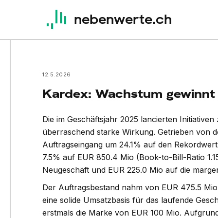
nebenwerte.ch
12.5.2026
Kardex: Wachstum gewinnt k
Die im Geschäftsjahr 2025 lancierten Initiativ
überraschend starke Wirkung. Getrieben von de
Auftragseingang um 24.1% auf den Rekordwert
7.5% auf EUR 850.4 Mio (Book-to-Bill-Ratio 1.
Neugeschäft und EUR 225.0 Mio auf die margen
Der Auftragsbestand nahm von EUR 475.5 Mio a
hnder (P/E 27e 13.3x) steigert
Kardex (P/E 27e
eine solide Umsatzbasis für das laufende Gesch
atz und Profitabilität im ersten
erstmals die Marke von EUR 100 Mio. Aufgrund 
Umsatz im erste