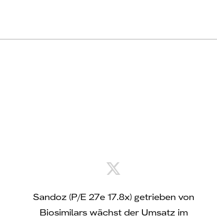
 Das
Sandoz (P/E 27e 17.8x) getrieben von
Ze
ahr mit
Biosimilars wächst der Umsatz im
Ums