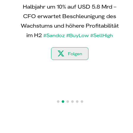
Vorjahr
Halbjahr um 10% auf USD 5.8 Mrd –
Halb
 gar um
CFO erwartet Beschleunigung des
Wachstums und höhere Profitabilität
Ums
derma
im H2
eine
#Sandoz
#BuyLow
#SellHigh
Folgen