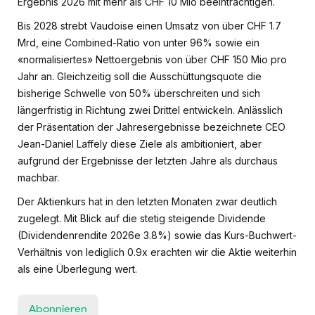
Ergebnis 2026 mit mehr als CHF 10 Mio beeinträchtigen.
Bis 2028 strebt Vaudoise einen Umsatz von über CHF 1.7
Mrd, eine Combined-Ratio von unter 96% sowie ein
«normalisiertes» Nettoergebnis von über CHF 150 Mio pro
Jahr an. Gleichzeitig soll die Ausschüttungsquote die
bisherige Schwelle von 50% überschreiten und sich
längerfristig in Richtung zwei Drittel entwickeln. Anlässlich
der Präsentation der Jahresergebnisse bezeichnete CEO
Jean-Daniel Laffely diese Ziele als ambitioniert, aber
aufgrund der Ergebnisse der letzten Jahre als durchaus
machbar.
Der Aktienkurs hat in den letzten Monaten zwar deutlich
zugelegt. Mit Blick auf die stetig steigende Dividende
(Dividendenrendite 2026e 3.8%) sowie das Kurs-Buchwert-
Verhältnis von lediglich 0.9x erachten wir die Aktie weiterhin
als eine Überlegung wert.
Abonnieren