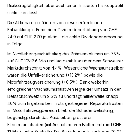
Risikotragfähigkeit, aber auch einen limitierten Risikoappetit
schliessen lässt.
Die Aktionäre profitieren von dieser erfreulichen
Entwicklung in Form einer Dividendenerhöhung von CHF
24.0 auf CHF 27.0 je Aktie – die achte Dividendenerhöhung
in Folge.
Im Nichtlebengeschäft stieg das Prämienvolumen um 7.5%
auf CHF 1’242.6 Mio und lag damit klar über dem Schweizer
Marktdurchschnitt von 4.4%. Wesentliche Wachstumstreiber
waren die Unfallversicherung (+13.2%) sowie die
Motofahrzeugversicherung (+6.5%). Dank weiterhin
erfolgreicher Wachstumsinitiativen legte der Umsatz in der
Deutschschweiz um 9.5% zu und trägt mittlerweile knapp
40% zum Ergebnis bei. Trotz gestiegener Reparaturkosten
im Motorfahrzeugbereich blieb die Schadenbelastung,
begünstigt durch das Ausbleiben grösserer
Elementarschäden (mit Ausnahme von Blatten mit rund CHF
12 Mio), unter Kontrolle. Die Schadenquote sank von 70.3%