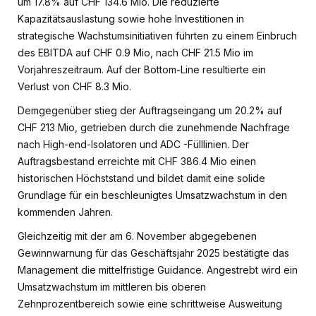
um 17.8% auf CHF 134.6 Mio. Die reduzierte
Kapazitätsauslastung sowie hohe Investitionen in
strategische Wachstumsinitiativen führten zu einem Einbruch
des EBITDA auf CHF 0.9 Mio, nach CHF 21.5 Mio im
Vorjahreszeitraum. Auf der Bottom-Line resultierte ein
Verlust von CHF 8.3 Mio.
Demgegenüber stieg der Auftragseingang um 20.2% auf
CHF 213 Mio, getrieben durch die zunehmende Nachfrage
nach High-end-Isolatoren und ADC -Fülllinien. Der
Auftragsbestand erreichte mit CHF 386.4 Mio einen
historischen Höchststand und bildet damit eine solide
Grundlage für ein beschleunigtes Umsatzwachstum in den
kommenden Jahren.
Gleichzeitig mit der am 6. November abgegebenen
Gewinnwarnung für das Geschäftsjahr 2025 bestätigte das
Management die mittelfristige Guidance. Angestrebt wird ein
Umsatzwachstum im mittleren bis oberen
Zehnprozentbereich sowie eine schrittweise Ausweitung