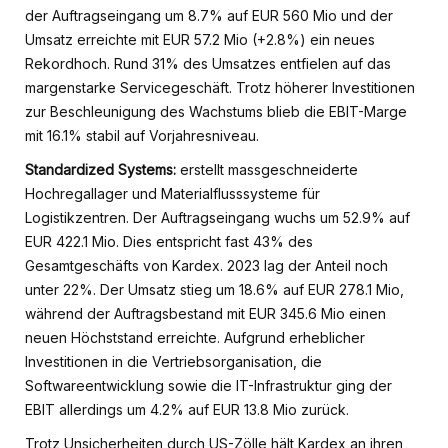
der Auftragseingang um 8.7% auf EUR 560 Mio und der
Umsatz erreichte mit EUR 57.2 Mio (+2.8%) ein neues
Rekordhoch. Rund 31% des Umsatzes entfielen auf das
margenstarke Servicegeschäft. Trotz höherer Investitionen
zur Beschleunigung des Wachstums blieb die EBIT-Marge
mit 16.1% stabil auf Vorjahresniveau.
Standardized Systems:
erstellt massgeschneiderte
Hochregallager und Materialflusssysteme für
Logistikzentren. Der Auftragseingang wuchs um 52.9% auf
EUR 422.1 Mio. Dies entspricht fast 43% des
Gesamtgeschäfts von Kardex. 2023 lag der Anteil noch
unter 22%. Der Umsatz stieg um 18.6% auf EUR 278.1 Mio,
während der Auftragsbestand mit EUR 345.6 Mio einen
neuen Höchststand erreichte. Aufgrund erheblicher
Investitionen in die Vertriebsorganisation, die
Softwareentwicklung sowie die IT-Infrastruktur ging der
EBIT allerdings um 4.2% auf EUR 13.8 Mio zurück.
Trotz Unsicherheiten durch US-Zölle hält Kardex an ihren