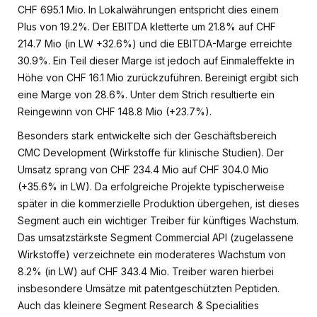
CHF 695.1 Mio. In Lokalwährungen entspricht dies einem
Plus von 19.2%. Der EBITDA kletterte um 21.8% auf CHF
214.7 Mio (in LW +32.6%) und die EBITDA-Marge erreichte
30.9%. Ein Teil dieser Marge ist jedoch auf Einmaleffekte in
Höhe von CHF 16.1 Mio zurückzuführen. Bereinigt ergibt sich
eine Marge von 28.6%. Unter dem Strich resultierte ein
Reingewinn von CHF 148.8 Mio (+23.7%).
Besonders stark entwickelte sich der Geschäftsbereich
CMC Development (Wirkstoffe für klinische Studien). Der
Umsatz sprang von CHF 234.4 Mio auf CHF 304.0 Mio
(+35.6% in LW). Da erfolgreiche Projekte typischerweise
später in die kommerzielle Produktion übergehen, ist dieses
Segment auch ein wichtiger Treiber für künftiges Wachstum.
Das umsatzstärkste Segment Commercial API (zugelassene
Wirkstoffe) verzeichnete ein moderateres Wachstum von
8.2% (in LW) auf CHF 343.4 Mio. Treiber waren hierbei
insbesondere Umsätze mit patentgeschützten Peptiden.
Auch das kleinere Segment Research & Specialities