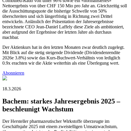
Combined-Ratio von unter 96% sowie ein «normalisiertes»
Nettoergebnis von über CHF 150 Mio pro Jahr an. Gleichzeitig soll
die Ausschüttungsquote die bisherige Schwelle von 50%
überschreiten und sich längerfristig in Richtung zwei Drittel
entwickeln. Anlässlich der Präsentation der Jahresergebnisse
bezeichnete CEO Jean-Daniel Laffely diese Ziele als ambitioniert,
aber aufgrund der Ergebnisse der letzten Jahre als durchaus
machbar.
Der Aktienkurs hat in den letzten Monaten zwar deutlich zugelegt.
Mit Blick auf die stetig steigende Dividende (Dividendenrendite
2026e 3.8%) sowie das Kurs-Buchwert-Verhältnis von lediglich
0.9x erachten wir die Aktie weiterhin als eine Überlegung wert.
Abonnieren
18.3.2026
Bachem: starkes Jahresergebnis 2025 –
beschleunigt Wachstum
Der Hersteller pharmazeutischer Wirkstoffe überzeugte im
Geschäftsjahr 2025 mit einem zweistelligen Umsatzwachstum,