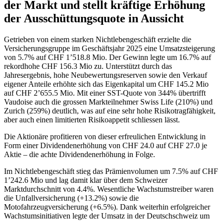
der Markt und stellt kräftige Erhöhung
der Ausschüttungsquote in Aussicht
Getrieben von einem starken Nichtlebengeschäft erzielte die
Versicherungsgruppe im Geschäftsjahr 2025 eine Umsatzsteigerung
von 5.7% auf CHF 1’518.8 Mio. Der Gewinn legte um 16.7% auf
rekordhohe CHF 156.3 Mio zu. Unterstützt durch das
Jahresergebnis, hohe Neubewertungsreserven sowie den Verkauf
eigener Anteile erhöhte sich das Eigenkapital um CHF 145.2 Mio
auf CHF 2’655.5 Mio. Mit einer SST-Quote von 344% übertrifft
Vaudoise auch die grossen Markteilnehmer Swiss Life (210%) und
Zurich (259%) deutlich, was auf eine sehr hohe Risikotragfähigkeit,
aber auch einen limitierten Risikoappetit schliessen lässt.
Die Aktionäre profitieren von dieser erfreulichen Entwicklung in
Form einer Dividendenerhöhung von CHF 24.0 auf CHF 27.0 je
Aktie – die achte Dividendenerhöhung in Folge.
Im Nichtlebengeschäft stieg das Prämienvolumen um 7.5% auf CHF
1’242.6 Mio und lag damit klar über dem Schweizer
Marktdurchschnitt von 4.4%. Wesentliche Wachstumstreiber waren
die Unfallversicherung (+13.2%) sowie die
Motofahrzeugversicherung (+6.5%). Dank weiterhin erfolgreicher
Wachstumsinitiativen legte der Umsatz in der Deutschschweiz um