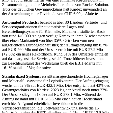
Mio. Hauptursache hierfür war eine einmalige Abschreibung im
Zusammenhang mit der Mehrheitsübernahme von Rocket Solution.
Trotz des deutlichen Gewinnrückgans hält Kardex unverändert an
der Ausschüttung einer Dividende von CHF 6.00 je Aktie fest.
Automated Products:
betreibt in über 30 Ländern Vertriebs- und
Serviceorganisationen für automatisierte Lager- und
Bereitstellungssysteme für Kleinteile. Mit einer installierten Basis
von rund 140’000 Anlagen verfügt Kardex in ihren Nischenmärkten
über einen Marktanteil von über 35%. Getrieben vom neu
ausgerichteten Europageschäft stieg der Auftragseingang um 8.7%
auf EUR 560 Mio und der Umsatz erreichte mit EUR 57.2 Mio
(+2.8%) ein neues Rekordhoch. Rund 31% des Umsatzes entfielen
auf das margenstarke Servicegeschäft. Trotz höherer Investitionen
zur Beschleunigung des Wachstums blieb die EBIT-Marge mit
16.1% stabil auf Vorjahresniveau.
Standardized Systems:
erstellt massgeschneiderte Hochregallager
und Materialflusssysteme für Logistikzentren. Der Auftragseingang
wuchs um 52.9% auf EUR 422.1 Mio. Dies entspricht fast 43% des
Gesamtgeschäfts von Kardex. 2023 lag der Anteil noch unter 22%.
Der Umsatz stieg um 18.6% auf EUR 278.1 Mio, während der
Auftragsbestand mit EUR 345.6 Mio einen neuen Höchststand
erreichte. Aufgrund erheblicher Investitionen in die
Vertriebsorganisation, die Softwareentwicklung sowie die IT-
Infrastruktur ging der EBIT allerdings um 4.2% auf EUR 13.8 Mio