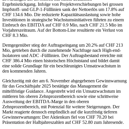
Ergebnisrückgang. Infolge von Projektverschiebungen bei grossen
Impfstoff- und GLP-1-Fülllinien sank der Nettoerlös um 17.8% auf
CHF 134.6 Mio. Die reduzierte Kapazitätsauslastung sowie hohe
Investitionen in strategische Wachstumsinitiativen führten zu einem
Einbruch des EBITDA auf CHF 0.9 Mio, nach CHF 21.5 Mio im
Vorjahreszeitraum. Auf der Bottom-Line resultierte ein Verlust von
CHF 8.3 Mio.
Demgegenüber stieg der Auftragseingang um 20.2% auf CHF 213
Mio, getrieben durch die zunehmende Nachfrage nach High-end-
Isolatoren und ADC -Fülllinien. Der Auftragsbestand erreichte mit
CHF 386.4 Mio einen historischen Höchststand und bildet damit
eine solide Grundlage für ein beschleunigtes Umsatzwachstum in
den kommenden Jahren.
Gleichzeitig mit der am 6. November abgegebenen Gewinnwarnung
für das Geschäftsjahr 2025 bestätigte das Management die
mittelfristige Guidance. Angestrebt wird ein Umsatzwachstum im
mittleren bis oberen Zehnprozentbereich sowie eine schrittweise
Ausweitung der EBITDA-Marge in den oberen
Zehnprozentbereich, mit Potenzial für weitere Steigerungen. Der
Markt reagierte dennoch empfindlich auf die kurzfristig tieferen
Gewinnerwartungen: Der Aktienkurs fiel von CHF 70.20 bei
Präsentation der Halbjahreszahlen auf CHF 52.80 zum Jahresende.