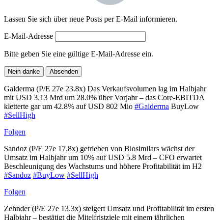
Lassen Sie sich über neue Posts per E-Mail informieren.
E-Mail-Adresse
Bitte geben Sie eine gültige E-Mail-Adresse ein.
Nein danke
Absenden
Galderma (P/E 27e 23.8x) Das Verkaufsvolumen lag im Halbjahr
mit USD 3.13 Mrd um 28.0% über Vorjahr – das Core-EBITDA
kletterte gar um 42.8% auf USD 802 Mio
#Galderma
BuyLow
#SellHigh
Folgen
Sandoz (P/E 27e 17.8x) getrieben von Biosimilars wächst der
Umsatz im Halbjahr um 10% auf USD 5.8 Mrd – CFO erwartet
Beschleunigung des Wachstums und höhere Profitabilität im H2
#Sandoz
#BuyLow
#SellHigh
Folgen
Zehnder (P/E 27e 13.3x) steigert Umsatz und Profitabilität im ersten
Halbjahr – bestätigt die Mitelfristziele mit einem jährlichen