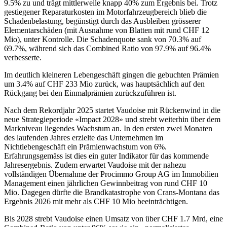
9.5% zu und trägt mittlerweile knapp 40% zum Ergebnis bei. Trotz
gestiegener Reparaturkosten im Motorfahrzeugbereich blieb die
Schadenbelastung, begünstigt durch das Ausbleiben grösserer
Elementarschäden (mit Ausnahme von Blatten mit rund CHF 12
Mio), unter Kontrolle. Die Schadenquote sank von 70.3% auf
69.7%, während sich das Combined Ratio von 97.9% auf 96.4%
verbesserte.
Im deutlich kleineren Lebengeschäft gingen die gebuchten Prämien
um 3.4% auf CHF 233 Mio zurück, was hauptsächlich auf den
Rückgang bei den Einmalprämien zurückzuführen ist.
Nach dem Rekordjahr 2025 startet Vaudoise mit Rückenwind in die
neue Strategieperiode «Impact 2028» und strebt weiterhin über dem
Markniveau liegendes Wachstum an. In den ersten zwei Monaten
des laufenden Jahres erzielte das Unternehmen im
Nichtlebengeschäft ein Prämienwachstum von 6%.
Erfahrungsgemäss ist dies ein guter Indikator für das kommende
Jahresergebnis. Zudem erwartet Vaudoise mit der nahezu
vollständigen Übernahme der Procimmo Group AG im Immobilien
Management einen jährlichen Gewinnbeitrag von rund CHF 10
Mio. Dagegen dürfte die Brandkatastrophe von Crans-Montana das
Ergebnis 2026 mit mehr als CHF 10 Mio beeinträchtigen.
Bis 2028 strebt Vaudoise einen Umsatz von über CHF 1.7 Mrd, eine