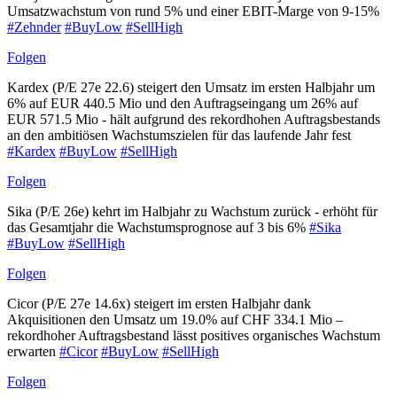
Umsatzwachstum von rund 5% und einer EBIT-Marge von 9-15%
#Zehnder
#BuyLow
#SellHigh
Folgen
Kardex (P/E 27e 22.6) steigert den Umsatz im ersten Halbjahr um
6% auf EUR 440.5 Mio und den Auftragseingang um 26% auf
EUR 571.5 Mio - hält aufgrund des rekordhohen Auftragsbestands
an den ambitiösen Wachstumszielen für das laufende Jahr fest
#Kardex
#BuyLow
#SellHigh
Folgen
Sika (P/E 26e) kehrt im Halbjahr zu Wachstum zurück - erhöht für
das Gesamtjahr die Wachstumsprognose auf 3 bis 6%
#Sika
#BuyLow
#SellHigh
Folgen
Cicor (P/E 27e 14.6x) steigert im ersten Halbjahr dank
Akquisitionen den Umsatz um 19.0% auf CHF 334.1 Mio –
rekordhoher Auftragsbestand lässt positives organisches Wachstum
erwarten
#Cicor
#BuyLow
#SellHigh
Folgen