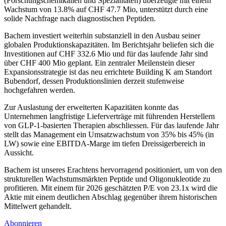
(Forschungschemikalien und Spezialitäten) überzeugte mit einem
Wachstum von 13.8% auf CHF 47.7 Mio, unterstützt durch eine
solide Nachfrage nach diagnostischen Peptiden.
Bachem investiert weiterhin substanziell in den Ausbau seiner
globalen Produktionskapazitäten. Im Berichtsjahr beliefen sich die
Investitionen auf CHF 332.6 Mio und für das laufende Jahr sind
über CHF 400 Mio geplant. Ein zentraler Meilenstein dieser
Expansionsstrategie ist das neu errichtete Building K am Standort
Bubendorf, dessen Produktionslinien derzeit stufenweise
hochgefahren werden.
Zur Auslastung der erweiterten Kapazitäten konnte das
Unternehmen langfristige Lieferverträge mit führenden Herstellern
von GLP-1-basierten Therapien abschliessen. Für das laufende Jahr
stellt das Management ein Umsatzwachstum von 35% bis 45% (in
LW) sowie eine EBITDA-Marge im tiefen Dreissigerbereich in
Aussicht.
Bachem ist unseres Erachtens hervorragend positioniert, um von den
strukturellen Wachstumsmärkten Peptide und Oligonukleotide zu
profitieren. Mit einem für 2026 geschätzten P/E von 23.1x wird die
Aktie mit einem deutlichen Abschlag gegenüber ihrem historischen
Mittelwert gehandelt.
Abonnieren