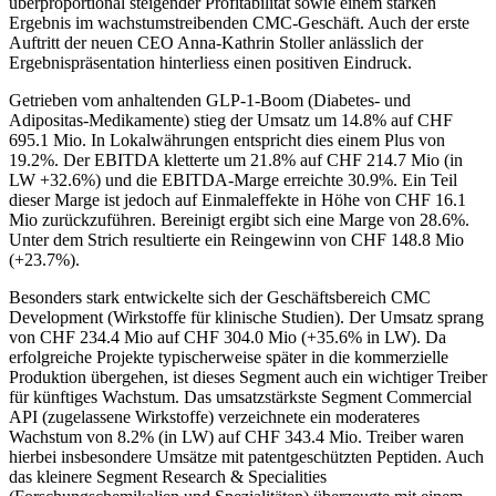
überproportional steigender Profitabilität sowie einem starken
Ergebnis im wachstumstreibenden CMC-Geschäft. Auch der erste
Auftritt der neuen CEO Anna-Kathrin Stoller anlässlich der
Ergebnispräsentation hinterliess einen positiven Eindruck.
Getrieben vom anhaltenden GLP-1-Boom (Diabetes- und
Adipositas-Medikamente) stieg der Umsatz um 14.8% auf CHF
695.1 Mio. In Lokalwährungen entspricht dies einem Plus von
19.2%. Der EBITDA kletterte um 21.8% auf CHF 214.7 Mio (in
LW +32.6%) und die EBITDA-Marge erreichte 30.9%. Ein Teil
dieser Marge ist jedoch auf Einmaleffekte in Höhe von CHF 16.1
Mio zurückzuführen. Bereinigt ergibt sich eine Marge von 28.6%.
Unter dem Strich resultierte ein Reingewinn von CHF 148.8 Mio
(+23.7%).
Besonders stark entwickelte sich der Geschäftsbereich CMC
Development (Wirkstoffe für klinische Studien). Der Umsatz sprang
von CHF 234.4 Mio auf CHF 304.0 Mio (+35.6% in LW). Da
erfolgreiche Projekte typischerweise später in die kommerzielle
Produktion übergehen, ist dieses Segment auch ein wichtiger Treiber
für künftiges Wachstum. Das umsatzstärkste Segment Commercial
API (zugelassene Wirkstoffe) verzeichnete ein moderateres
Wachstum von 8.2% (in LW) auf CHF 343.4 Mio. Treiber waren
hierbei insbesondere Umsätze mit patentgeschützten Peptiden. Auch
das kleinere Segment Research & Specialities