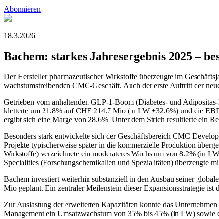
Abonnieren
18.3.2026
Bachem: starkes Jahresergebnis 2025 – b
Der Hersteller pharmazeutischer Wirkstoffe überzeugte im Geschäftsj
wachstumstreibenden CMC-Geschäft. Auch der erste Auftritt der neuen
Getrieben vom anhaltenden GLP-1-Boom (Diabetes- und Adipositas-
kletterte um 21.8% auf CHF 214.7 Mio (in LW +32.6%) und die EBIT
ergibt sich eine Marge von 28.6%. Unter dem Strich resultierte ein
Besonders stark entwickelte sich der Geschäftsbereich CMC Develop
Projekte typischerweise später in die kommerzielle Produktion überg
Wirkstoffe) verzeichnete ein moderateres Wachstum von 8.2% (in LW
Specialities (Forschungschemikalien und Spezialitäten) überzeugte 
Bachem investiert weiterhin substanziell in den Ausbau seiner global
Mio geplant. Ein zentraler Meilenstein dieser Expansionsstrategie is
Zur Auslastung der erweiterten Kapazitäten konnte das Unternehmen la
Management ein Umsatzwachstum von 35% bis 45% (in LW) sowie ein