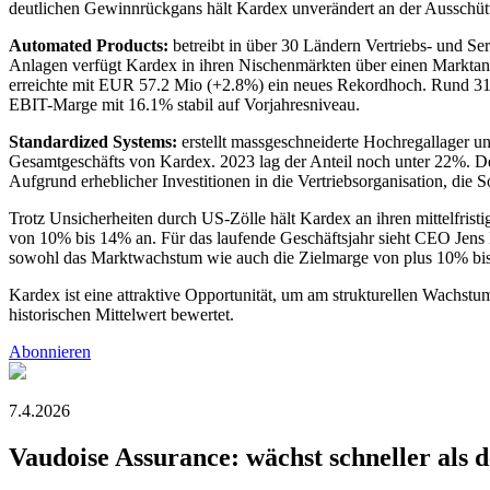
deutlichen Gewinnrückgans hält Kardex unverändert an der Ausschütt
Automated Products:
betreibt in über 30 Ländern Vertriebs- und Ser
Anlagen verfügt Kardex in ihren Nischenmärkten über einen Marktan
erreichte mit EUR 57.2 Mio (+2.8%) ein neues Rekordhoch. Rund 31% 
EBIT-Marge mit 16.1% stabil auf Vorjahresniveau.
Standardized Systems:
erstellt massgeschneiderte Hochregallager u
Gesamtgeschäfts von Kardex. 2023 lag der Anteil noch unter 22%. 
Aufgrund erheblicher Investitionen in die Vertriebsorganisation, di
Trotz Unsicherheiten durch US-Zölle hält Kardex an ihren mittelfr
von 10% bis 14% an. Für das laufende Geschäftsjahr sieht CEO Jens
sowohl das Marktwachstum wie auch die Zielmarge von plus 10% bis 
Kardex ist eine attraktive Opportunität, um am strukturellen Wachstu
historischen Mittelwert bewertet.
Abonnieren
7.4.2026
Vaudoise Assurance: wächst schneller als 