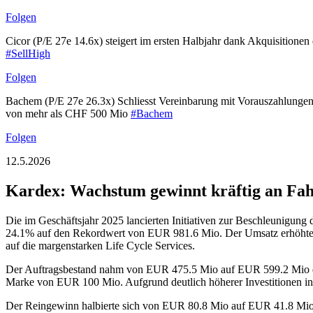
Folgen
Cicor (P/E 27e 14.6x) steigert im ersten Halbjahr dank Akquisition
#SellHigh
Folgen
Bachem (P/E 27e 26.3x) Schliesst Vereinbarung mit Vorauszahlungen u
von mehr als CHF 500 Mio
#Bachem
Folgen
12.5.2026
Kardex: Wachstum gewinnt kräftig an Fah
Die im Geschäftsjahr 2025 lancierten Initiativen zur Beschleunigung
24.1% auf den Rekordwert von EUR 981.6 Mio. Der Umsatz erhöhte 
auf die margenstarken Life Cycle Services.
Der Auftragsbestand nahm von EUR 475.5 Mio auf EUR 599.2 Mio deut
Marke von EUR 100 Mio. Aufgrund deutlich höherer Investitionen i
Der Reingewinn halbierte sich von EUR 80.8 Mio auf EUR 41.8 Mio.