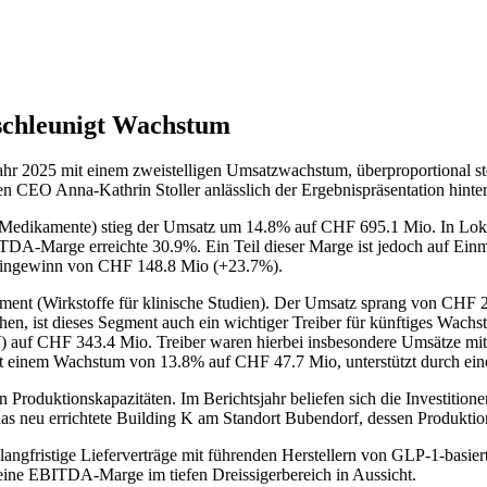
eschleunigt Wachstum
ahr 2025 mit einem zweistelligen Umsatzwachstum, überproportional ste
 CEO Anna-Kathrin Stoller anlässlich der Ergebnispräsentation hinterl
Medikamente) stieg der Umsatz um 14.8% auf CHF 695.1 Mio. In Lok
DA-Marge erreichte 30.9%. Ein Teil dieser Marge ist jedoch auf Ein
 Reingewinn von CHF 148.8 Mio (+23.7%).
ment (Wirkstoffe für klinische Studien). Der Umsatz sprang von CHF
ehen, ist dieses Segment auch ein wichtiger Treiber für künftiges Wa
) auf CHF 343.4 Mio. Treiber waren hierbei insbesondere Umsätze mit
mit einem Wachstum von 13.8% auf CHF 47.7 Mio, unterstützt durch ein
en Produktionskapazitäten. Im Berichtsjahr beliefen sich die Investit
t das neu errichtete Building K am Standort Bubendorf, dessen Produkti
ngfristige Lieferverträge mit führenden Herstellern von GLP-1-basierte
e EBITDA-Marge im tiefen Dreissigerbereich in Aussicht.