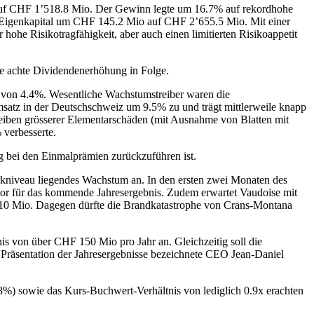
% auf CHF 1’518.8 Mio. Der Gewinn legte um 16.7% auf rekordhohe
s Eigenkapital um CHF 145.2 Mio auf CHF 2’655.5 Mio. Mit einer
ohe Risikotragfähigkeit, aber auch einen limitierten Risikoappetit
ie achte Dividendenerhöhung in Folge.
 von 4.4%. Wesentliche Wachstumstreiber waren die
satz in der Deutschschweiz um 9.5% zu und trägt mittlerweile knapp
leiben grösserer Elementarschäden (mit Ausnahme von Blatten mit
verbesserte.
 bei den Einmalprämien zurückzuführen ist.
rkniveau liegendes Wachstum an. In den ersten zwei Monaten des
tor für das kommende Jahresergebnis. Zudem erwartet Vaudoise mit
0 Mio. Dagegen dürfte die Brandkatastrophe von Crans-Montana
s von über CHF 150 Mio pro Jahr an. Gleichzeitig soll die
r Präsentation der Jahresergebnisse bezeichnete CEO Jean-Daniel
.8%) sowie das Kurs-Buchwert-Verhältnis von lediglich 0.9x erachten