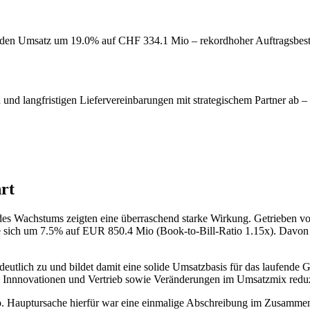
en den Umsatz um 19.0% auf CHF 334.1 Mio – rekordhoher Auftragsbest
nd langfristigen Liefervereinbarungen mit strategischem Partner ab –
rt
 des Wachstums zeigten eine überraschend starke Wirkung. Getrieben v
sich um 7.5% auf EUR 850.4 Mio (Book-to-Bill-Ratio 1.15x). Davon
lich zu und bildet damit eine solide Umsatzbasis für das laufende Ge
n Innnovationen und Vertrieb sowie Veränderungen im Umsatzmix redu
 Hauptursache hierfür war eine einmalige Abschreibung im Zusammen