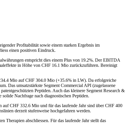
igender Profitabilität sowie einem starken Ergebnis im
iess einen positiven Eindruck.
alwährungen entspricht dies einem Plus von 19.2%. Der EBITDA
maleffekte in Höhe von CHF 16.1 Mio zurückzuführen. Bereinigt
 234.4 Mio auf CHF 304.0 Mio (+35.6% in LW). Da erfolgreiche
chstum. Das umsatzstärkste Segment Commercial API (zugelassene
 patentgeschützten Peptiden. Auch das kleinere Segment Research &
e solide Nachfrage nach diagnostischen Peptiden.
ionen auf CHF 332.6 Mio und für das laufende Jahr sind über CHF 400
onslinien derzeit stufenweise hochgefahren werden.
n Therapien abschliessen. Für das laufende Jahr stellt das