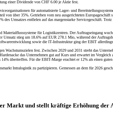
ung einer Dividende von CHF 6.00 je Aktie fest.
viceorganisationen für automatisierte Lager- und Bereitstellungssysteme 
teil von über 35%. Getrieben vom neu ausgerichteten Europageschäft
des Umsatzes entfielen auf das margenstarke Servicegeschäft. Trotz 
nd Materialflusssysteme für Logistikzentren. Der Auftragseingang wu
Der Umsatz stieg um 18.6% auf EUR 278.1 Mio, während der Auftragsb
e Softwareentwicklung sowie die IT-Infrastruktur ging der EBIT allerd
istigen Wachstumszielen fest. Zwischen 2029 und 2031 strebt das Unt
 Hardenacke das Unternehmen gut auf Kurs und erwartet im Vergleich 
14% übertreffen. Für die EBIT-Marge erachtet er 12% als einen guten
msmarkt Intralogistik zu partizipieren. Gemessen an dem für 2026 gesc
der Markt und stellt kräftige Erhöhung der 