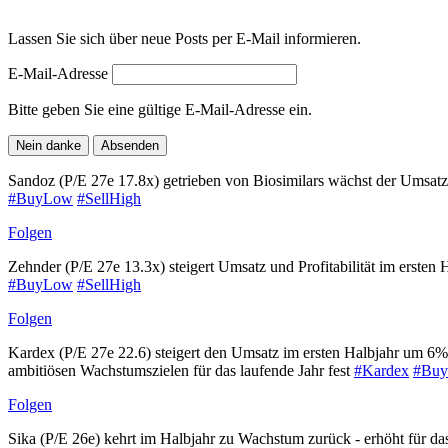
Lassen Sie sich über neue Posts per E-Mail informieren.
E-Mail-Adresse
Bitte geben Sie eine gültige E-Mail-Adresse ein.
Nein danke
Absenden
Sandoz (P/E 27e 17.8x) getrieben von Biosimilars wächst der Umsa
#BuyLow
#SellHigh
Folgen
Zehnder (P/E 27e 13.3x) steigert Umsatz und Profitabilität im erste
#BuyLow
#SellHigh
Folgen
Kardex (P/E 27e 22.6) steigert den Umsatz im ersten Halbjahr um 
ambitiösen Wachstumszielen für das laufende Jahr fest
#Kardex
#Bu
Folgen
Sika (P/E 26e) kehrt im Halbjahr zu Wachstum zurück - erhöht für 