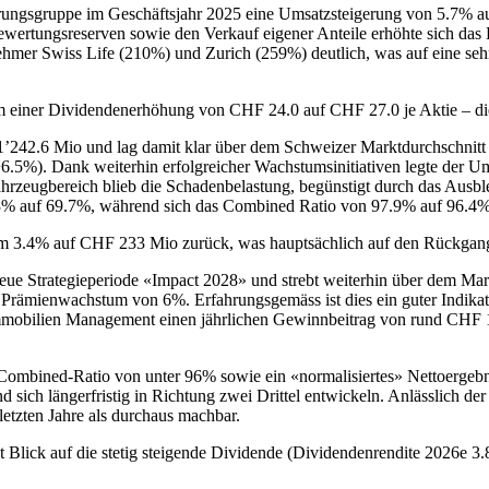
cherungsgruppe im Geschäftsjahr 2025 eine Umsatzsteigerung von 5.7
ewertungsreserven sowie den Verkauf eigener Anteile erhöhte sich da
mer Swiss Life (210%) und Zurich (259%) deutlich, was auf eine sehr h
orm einer Dividendenerhöhung von CHF 24.0 auf CHF 27.0 je Aktie – d
’242.6 Mio und lag damit klar über dem Schweizer Marktdurchschnitt
.5%). Dank weiterhin erfolgreicher Wachstumsinitiativen legte der Um
hrzeugbereich blieb die Schadenbelastung, begünstigt durch das Ausb
3% auf 69.7%, während sich das Combined Ratio von 97.9% auf 96.4% 
um 3.4% auf CHF 233 Mio zurück, was hauptsächlich auf den Rückgang
eue Strategieperiode «Impact 2028» und strebt weiterhin über dem Ma
n Prämienwachstum von 6%. Erfahrungsgemäss ist dies ein guter Indika
obilien Management einen jährlichen Gewinnbeitrag von rund CHF 1
ombined-Ratio von unter 96% sowie ein «normalisiertes» Nettoergebni
sich längerfristig in Richtung zwei Drittel entwickeln. Anlässlich de
 letzten Jahre als durchaus machbar.
it Blick auf die stetig steigende Dividende (Dividendenrendite 2026e 3