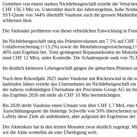
Getrieben von einem starken Nichtlebengeschäft erzielte die Versi
CHF 156.3 Mio zu. Unterstützt durch das Jahresergebnis, hohe Neub
SST-Quote von 344% übertrifft Vaudoise auch die grossen Markteilneh
schliessen lässt.
Die Aktionäre profitieren von dieser erfreulichen Entwicklung in F
Im Nichtlebengeschäft stieg das Prämienvolumen um 7.5% auf CHF 1
Unfallversicherung (+13.2%) sowie die Motofahrzeugversicherung (+6
40% zum Ergebnis bei. Trotz gestiegener Reparaturkosten im Motorfa
rund CHF 12 Mio), unter Kontrolle. Die Schadenquote sank von 70.
Im deutlich kleineren Lebengeschäft gingen die gebuchten Prämien 
Nach dem Rekordjahr 2025 startet Vaudoise mit Rückenwind in die n
laufenden Jahres erzielte das Unternehmen im Nichtlebengeschäft ei
der nahezu vollständigen Übernahme der Procimmo Group AG im Imm
das Ergebnis 2026 mit mehr als CHF 10 Mio beeinträchtigen.
Bis 2028 strebt Vaudoise einen Umsatz von über CHF 1.7 Mrd, eine C
Ausschüttungsquote die bisherige Schwelle von 50% überschreiten und 
Laffely diese Ziele als ambitioniert, aber aufgrund der Ergebnisse der
Der Aktienkurs hat in den letzten Monaten zwar deutlich zugelegt. M
wir die Aktie weiterhin als eine Überlegung wert.