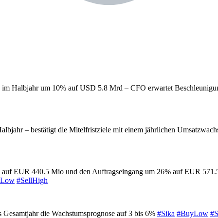
tz im Halbjahr um 10% auf USD 5.8 Mrd – CFO erwartet Beschleunigun
n Halbjahr – bestätigt die Mitelfristziele mit einem jährlichen Umsa
6% auf EUR 440.5 Mio und den Auftragseingang um 26% auf EUR 571.5 
yLow
#SellHigh
das Gesamtjahr die Wachstumsprognose auf 3 bis 6%
#Sika
#BuyLow
#S