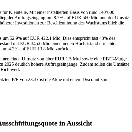
für Kleinteile. Mit einer installierten Basis von rund 140’000
 stieg der Auftragseingang um 8.7% auf EUR 560 Mio und der Umsatz
höherer Investitionen zur Beschleunigung des Wachstums blieb die
chs um 52.9% auf EUR 422.1 Mio. Dies entspricht fast 43% des
estand mit EUR 345.6 Mio einen neuen Höchststand erreichte.
ings um 4.2% auf EUR 13.8 Mio zurück.
ernehmen einen Umsatz von über EUR 1.5 Mrd sowie eine EBIT-Marge
zu 2025 deutlich höhere Auftragseingänge. Zudem sollen die Umsätze
 Richtwert.
hätzten P/E von 23.3x ist die Aktie mit einem Discount zum
Ausschüttungsquote in Aussicht