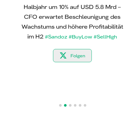
Vorjahr
Halbjahr um 10% auf USD 5.8 Mrd –
Halb
 gar um
CFO erwartet Beschleunigung des
Wachstums und höhere Profitabilität
Ums
derma
im H2
eine
#Sandoz
#BuyLow
#SellHigh
Folgen