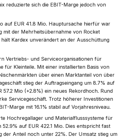
x reduzierte sich die EBIT-Marge jedoch von
5 Mio und den
Gesamtjahr die Wachstums
ng um 26% auf EUR
auf 3 bis 6%
#Sika
#BuyLow
#
io auf EUR 41.8 Mio. Hauptursache hierfür war
hält aufgrund des
g mit der Mehrheitsübernahme von Rocket
uftragsbestands an
Folgen
s hält Kardex unverändert an der Ausschüttung
Wachstumszielen für
 Jahr fest
#Kardex
rn Vertriebs- und Serviceorganisationen für
ow
#SellHigh
für Kleinteile. Mit einer installierten Basis von
 Nischenmärkten über einen Marktanteil von über
geschäft stieg der Auftragseingang um 8.7% auf
Folgen
R 57.2 Mio (+2.8%) ein neues Rekordhoch. Rund
ke Servicegeschäft. Trotz höherer Investitionen
IT-Marge mit 16.1% stabil auf Vorjahresniveau.
rte Hochregallager und Materialflusssysteme für
 52.9% auf EUR 422.1 Mio. Dies entspricht fast
 der Anteil noch unter 22%. Der Umsatz stieg um