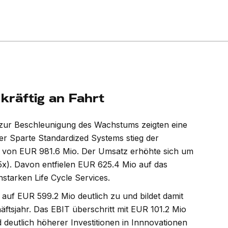
räftig an Fahrt
en zur Beschleunigung des Wachstums zeigten eine
r Sparte Standardized Systems stieg der
 von EUR 981.6 Mio. Der Umsatz erhöhte sich um
15x). Davon entfielen EUR 625.4 Mio auf das
starken Life Cycle Services.
uf EUR 599.2 Mio deutlich zu und bildet damit
 22.6) steigert den
Sika (P/E 26e) kehrt im Hal
äftsjahr. Das EBIT überschritt mit EUR 101.2 Mio
deutlich höherer Investitionen in Innnovationen
n Halbjahr um 6% auf
Wachstum zurück - erhöht 