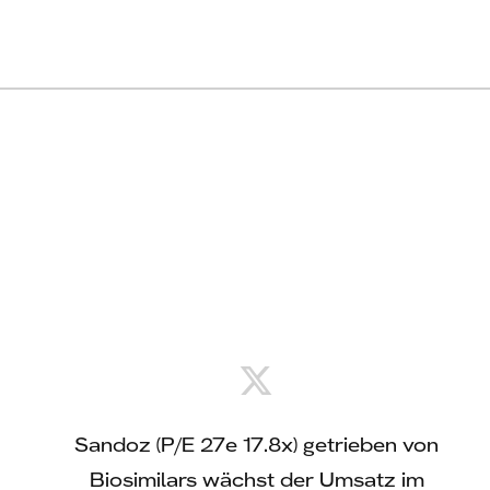
 Das
Sandoz (P/E 27e 17.8x) getrieben von
Ze
ahr mit
Biosimilars wächst der Umsatz im
Ums