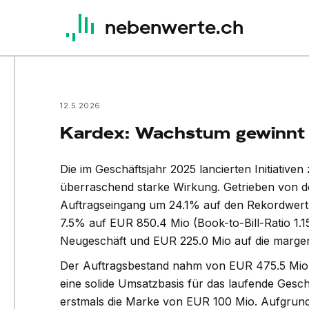
nebenwerte.ch
12.5.2026
Kardex: Wachstum gewinnt k
Die im Geschäftsjahr 2025 lancierten Initiativ
überraschend starke Wirkung. Getrieben von de
Auftragseingang um 24.1% auf den Rekordwert
7.5% auf EUR 850.4 Mio (Book-to-Bill-Ratio 1.
Neugeschäft und EUR 225.0 Mio auf die margen
Der Auftragsbestand nahm von EUR 475.5 Mio a
hnder (P/E 27e 13.3x) steigert
Kardex (P/E 27e
eine solide Umsatzbasis für das laufende Gesch
atz und Profitabilität im ersten
erstmals die Marke von EUR 100 Mio. Aufgrund 
Umsatz im erste