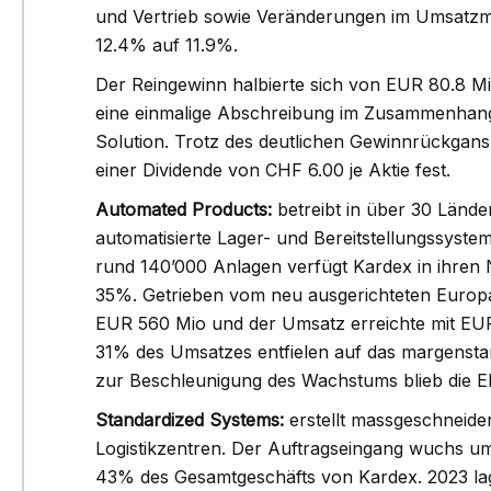
und Vertrieb sowie Veränderungen im Umsatzmi
jahr – bestätigt die Mitelfristziele
EUR 440.
12.4% auf 11.9%.
mit einem jährlichen
Auftragseinga
Der Reingewinn halbierte sich von EUR 80.8 M
atzwachstum von rund 5% und
571.5 Mio - 
eine einmalige Abschreibung im Zusammenhan
r EBIT-Marge von 9-15%
rekordhohen A
#Zehnder
Solution. Trotz des deutlichen Gewinnrückgan
den ambitiösen 
#BuyLow
#SellHigh
einer Dividende von CHF 6.00 je Aktie fest.
das laufende
Automated Products:
betreibt in über 30 Lände
Folgen
#BuyL
automatisierte Lager- und Bereitstellungssysteme 
rund 140’000 Anlagen verfügt Kardex in ihren
35%. Getrieben vom neu ausgerichteten Europa
EUR 560 Mio und der Umsatz erreichte mit EU
31% des Umsatzes entfielen auf das margenstar
zur Beschleunigung des Wachstums blieb die EB
Standardized Systems:
erstellt massgeschneide
Logistikzentren. Der Auftragseingang wuchs um
43% des Gesamtgeschäfts von Kardex. 2023 lag