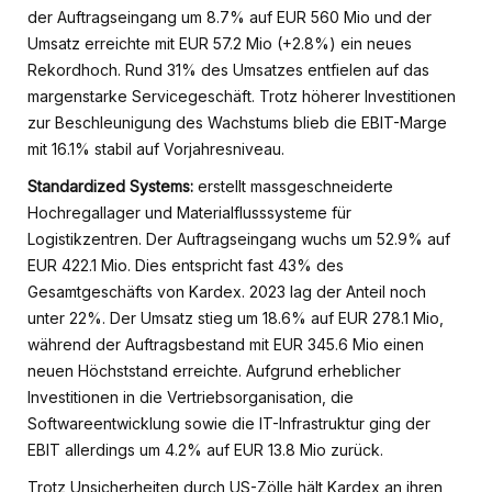
der Auftragseingang um 8.7% auf EUR 560 Mio und der
Umsatz erreichte mit EUR 57.2 Mio (+2.8%) ein neues
Rekordhoch. Rund 31% des Umsatzes entfielen auf das
margenstarke Servicegeschäft. Trotz höherer Investitionen
zur Beschleunigung des Wachstums blieb die EBIT-Marge
mit 16.1% stabil auf Vorjahresniveau.
Standardized Systems:
erstellt massgeschneiderte
Hochregallager und Materialflusssysteme für
Logistikzentren. Der Auftragseingang wuchs um 52.9% auf
EUR 422.1 Mio. Dies entspricht fast 43% des
Gesamtgeschäfts von Kardex. 2023 lag der Anteil noch
unter 22%. Der Umsatz stieg um 18.6% auf EUR 278.1 Mio,
während der Auftragsbestand mit EUR 345.6 Mio einen
neuen Höchststand erreichte. Aufgrund erheblicher
Investitionen in die Vertriebsorganisation, die
Softwareentwicklung sowie die IT-Infrastruktur ging der
EBIT allerdings um 4.2% auf EUR 13.8 Mio zurück.
Trotz Unsicherheiten durch US-Zölle hält Kardex an ihren