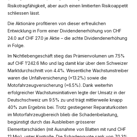
Risikotragfähigkeit, aber auch einen limitierten Risikoappetit
schliessen lässt.
Die Aktionäre profitieren von dieser erfreulichen
Entwicklung in Form einer Dividendenerhöhung von CHF
24.0 auf CHF 27.0 je Aktie – die achte Dividendenerhöhung
in Folge.
Im Nichtlebengeschäft stieg das Prämienvolumen um 7.5%
auf CHF 1’242.6 Mio und lag damit klar über dem Schweizer
Marktdurchschnitt von 4.4%. Wesentliche Wachstumstreiber
waren die Unfallversicherung (+13.2%) sowie die
Motofahrzeugversicherung (+6.5%). Dank weiterhin
erfolgreicher Wachstumsinitiativen legte der Umsatz in der
Deutschschweiz um 9.5% zu und trägt mittlerweile knapp
40% zum Ergebnis bei. Trotz gestiegener Reparaturkosten
im Motorfahrzeugbereich blieb die Schadenbelastung,
begünstigt durch das Ausbleiben grösserer
Elementarschäden (mit Ausnahme von Blatten mit rund CHF
12 Mio), unter Kontrolle. Die Schadenquote sank von 70.3%