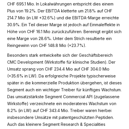
CHF 695.1 Mio. In Lokalwährungen entspricht dies einem
Plus von 19.2%. Der EBITDA kletterte um 21.8% auf CHF
214.7 Mio (in LW +32.6%) und die EBITDA-Marge erreichte
30.9%. Ein Teil dieser Marge ist jedoch auf Einmaleffekte in
Höhe von CHF 16.1 Mio zurückzuführen. Bereinigt ergibt sich
eine Marge von 28.6%. Unter dem Strich resultierte ein
Reingewinn von CHF 148.8 Mio (+23.7%).
Besonders stark entwickelte sich der Geschäftsbereich
CMC Development (Wirkstoffe für klinische Studien). Der
Umsatz sprang von CHF 234.4 Mio auf CHF 304.0 Mio
(+35.6% in LW). Da erfolgreiche Projekte typischerweise
später in die kommerzielle Produktion übergehen, ist dieses
Segment auch ein wichtiger Treiber für künftiges Wachstum.
Das umsatzstärkste Segment Commercial API (zugelassene
Wirkstoffe) verzeichnete ein moderateres Wachstum von
8.2% (in LW) auf CHF 343.4 Mio. Treiber waren hierbei
insbesondere Umsätze mit patentgeschützten Peptiden.
Auch das kleinere Segment Research & Specialities