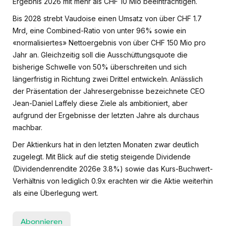
Ergebnis 2026 mit mehr als CHF 10 Mio beeinträchtigen.
Bis 2028 strebt Vaudoise einen Umsatz von über CHF 1.7
Mrd, eine Combined-Ratio von unter 96% sowie ein
«normalisiertes» Nettoergebnis von über CHF 150 Mio pro
Jahr an. Gleichzeitig soll die Ausschüttungsquote die
bisherige Schwelle von 50% überschreiten und sich
längerfristig in Richtung zwei Drittel entwickeln. Anlässlich
der Präsentation der Jahresergebnisse bezeichnete CEO
Jean-Daniel Laffely diese Ziele als ambitioniert, aber
aufgrund der Ergebnisse der letzten Jahre als durchaus
machbar.
Der Aktienkurs hat in den letzten Monaten zwar deutlich
zugelegt. Mit Blick auf die stetig steigende Dividende
(Dividendenrendite 2026e 3.8%) sowie das Kurs-Buchwert-
Verhältnis von lediglich 0.9x erachten wir die Aktie weiterhin
als eine Überlegung wert.
Abonnieren