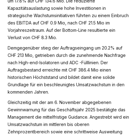
um 17.8% auf CHF 134.6 Mio. Die reduzierte
Kapazitätsauslastung sowie hohe Investitionen in
strategische Wachstumsinitiativen führten zu einem Einbruch
des EBITDA auf CHF 0.9 Mio, nach CHF 21.5 Mio im
Vorjahreszeitraum. Auf der Bottom-Line resultierte ein
Verlust von CHF 8.3 Mio.
Demgegenüber stieg der Auftragseingang um 20.2% auf
CHF 213 Mio, getrieben durch die zunehmende Nachfrage
nach High-end-Isolatoren und ADC -Fülllinien. Der
Auftragsbestand erreichte mit CHF 386.4 Mio einen
historischen Höchststand und bildet damit eine solide
Grundlage für ein beschleunigtes Umsatzwachstum in den
kommenden Jahren.
Gleichzeitig mit der am 6. November abgegebenen
Gewinnwarnung für das Geschäftsjahr 2025 bestätigte das
Management die mittelfristige Guidance. Angestrebt wird ein
Umsatzwachstum im mittleren bis oberen
Zehnprozentbereich sowie eine schrittweise Ausweitung