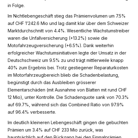
in Folge.
Im Nichtlebengeschäft stieg das Prämienvolumen um 7.5%
auf CHF 1’242.6 Mio und lag damit klar über dem Schweizer
Marktdurchschnitt von 4.4%. Wesentliche Wachstumstreiber
waren die Unfallversicherung (+13.2%) sowie die
Motofahrzeugversicherung (+6.5%). Dank weiterhin
erfolgreicher Wachstumsinitiativen legte der Umsatz in der
Deutschschweiz um 9.5% zu und trägt mittlerweile knapp
40% zum Ergebnis bei. Trotz gestiegener Reparaturkosten
im Motorfahrzeugbereich blieb die Schadenbelastung,
begünstigt durch das Ausbleiben grösserer
Elementarschäden (mit Ausnahme von Blatten mit rund CHF
12 Mio), unter Kontrolle. Die Schadenquote sank von 70.3%
auf 69.7%, während sich das Combined Ratio von 97.9%
auf 96.4% verbesserte.
Im deutlich kleineren Lebengeschäft gingen die gebuchten
Prämien um 3.4% auf CHF 233 Mio zurück, was
hauptsächlich auf den Rückgang bei den Einmalprämien