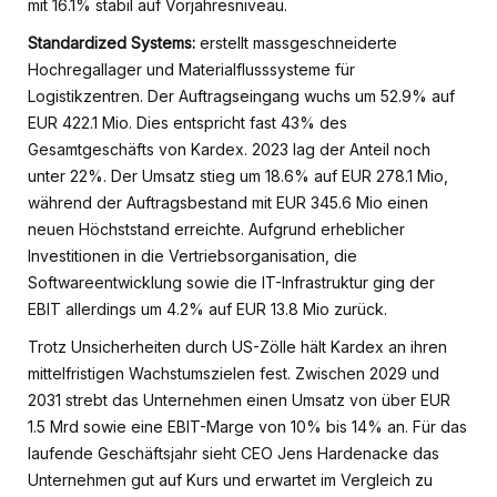
mit 16.1% stabil auf Vorjahresniveau.
Standardized Systems:
erstellt massgeschneiderte
Hochregallager und Materialflusssysteme für
Logistikzentren. Der Auftragseingang wuchs um 52.9% auf
EUR 422.1 Mio. Dies entspricht fast 43% des
Gesamtgeschäfts von Kardex. 2023 lag der Anteil noch
unter 22%. Der Umsatz stieg um 18.6% auf EUR 278.1 Mio,
während der Auftragsbestand mit EUR 345.6 Mio einen
neuen Höchststand erreichte. Aufgrund erheblicher
Investitionen in die Vertriebsorganisation, die
Softwareentwicklung sowie die IT-Infrastruktur ging der
EBIT allerdings um 4.2% auf EUR 13.8 Mio zurück.
Trotz Unsicherheiten durch US-Zölle hält Kardex an ihren
mittelfristigen Wachstumszielen fest. Zwischen 2029 und
2031 strebt das Unternehmen einen Umsatz von über EUR
1.5 Mrd sowie eine EBIT-Marge von 10% bis 14% an. Für das
laufende Geschäftsjahr sieht CEO Jens Hardenacke das
Unternehmen gut auf Kurs und erwartet im Vergleich zu