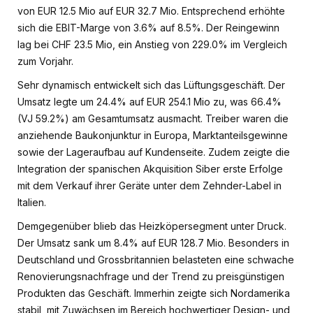
von EUR 12.5 Mio auf EUR 32.7 Mio. Entsprechend erhöhte
sich die EBIT-Marge von 3.6% auf 8.5%. Der Reingewinn
lag bei CHF 23.5 Mio, ein Anstieg von 229.0% im Vergleich
zum Vorjahr.
Sehr dynamisch entwickelt sich das Lüftungsgeschäft. Der
Umsatz legte um 24.4% auf EUR 254.1 Mio zu, was 66.4%
(VJ 59.2%) am Gesamtumsatz ausmacht. Treiber waren die
anziehende Baukonjunktur in Europa, Marktanteilsgewinne
sowie der Lageraufbau auf Kundenseite. Zudem zeigte die
Integration der spanischen Akquisition Siber erste Erfolge
mit dem Verkauf ihrer Geräte unter dem Zehnder-Label in
Italien.
Demgegenüber blieb das Heizköpersegment unter Druck.
Der Umsatz sank um 8.4% auf EUR 128.7 Mio. Besonders in
Deutschland und Grossbritannien belasteten eine schwache
Renovierungsnachfrage und der Trend zu preisgünstigen
Produkten das Geschäft. Immerhin zeigte sich Nordamerika
stabil, mit Zuwächsen im Bereich hochwertiger Design- und