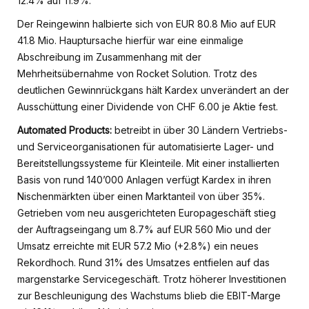
12.4% auf 11.9%.
Der Reingewinn halbierte sich von EUR 80.8 Mio auf EUR
41.8 Mio. Hauptursache hierfür war eine einmalige
Abschreibung im Zusammenhang mit der
Mehrheitsübernahme von Rocket Solution. Trotz des
deutlichen Gewinnrückgans hält Kardex unverändert an der
Ausschüttung einer Dividende von CHF 6.00 je Aktie fest.
Automated Products:
betreibt in über 30 Ländern Vertriebs-
und Serviceorganisationen für automatisierte Lager- und
Bereitstellungssysteme für Kleinteile. Mit einer installierten
Basis von rund 140’000 Anlagen verfügt Kardex in ihren
Nischenmärkten über einen Marktanteil von über 35%.
Getrieben vom neu ausgerichteten Europageschäft stieg
der Auftragseingang um 8.7% auf EUR 560 Mio und der
Umsatz erreichte mit EUR 57.2 Mio (+2.8%) ein neues
Rekordhoch. Rund 31% des Umsatzes entfielen auf das
margenstarke Servicegeschäft. Trotz höherer Investitionen
zur Beschleunigung des Wachstums blieb die EBIT-Marge